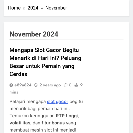
Home
2024
November
November 2024
Mengapa Slot Gacor Begitu
Menarik di Hari Ini? Peluang
Besar untuk Pemain yang
Cerdas
e89a824
2 years ago
0
9
mins
Pelajari mengapa
slot gacor
begitu
menarik bagi pemain hari ini.
Temukan keunggulan
RTP tinggi
,
volatilitas
, dan
fitur bonus
yang
membuat mesin slot ini menjadi