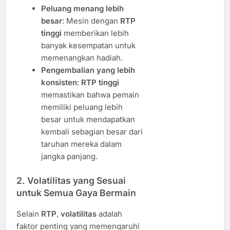
Peluang menang lebih
besar
: Mesin dengan
RTP
tinggi
memberikan lebih
banyak kesempatan untuk
memenangkan hadiah.
Pengembalian yang lebih
konsisten
:
RTP tinggi
memastikan bahwa pemain
memiliki peluang lebih
besar untuk mendapatkan
kembali sebagian besar dari
taruhan mereka dalam
jangka panjang.
2.
Volatilitas yang Sesuai
untuk Semua Gaya Bermain
Selain
RTP
,
volatilitas
adalah
faktor penting yang memengaruhi