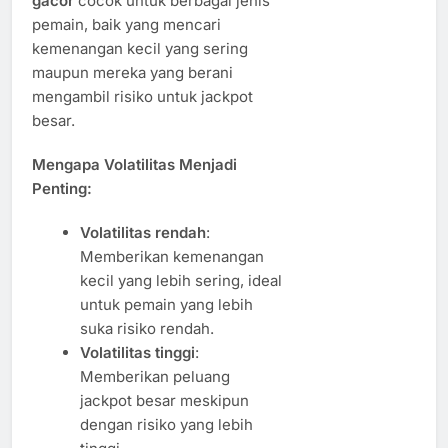
gacor
cocok untuk berbagai jenis
pemain, baik yang mencari
kemenangan kecil yang sering
maupun mereka yang berani
mengambil risiko untuk jackpot
besar.
Mengapa Volatilitas Menjadi
Penting:
Volatilitas rendah
:
Memberikan kemenangan
kecil yang lebih sering, ideal
untuk pemain yang lebih
suka risiko rendah.
Volatilitas tinggi
:
Memberikan peluang
jackpot besar meskipun
dengan risiko yang lebih