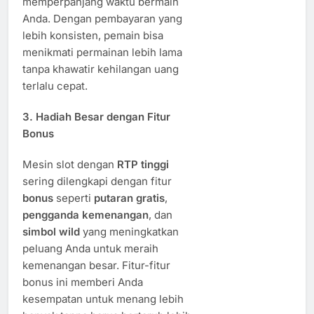
memperpanjang waktu bermain
Anda. Dengan pembayaran yang
lebih konsisten, pemain bisa
menikmati permainan lebih lama
tanpa khawatir kehilangan uang
terlalu cepat.
3.
Hadiah Besar dengan Fitur
Bonus
Mesin slot dengan
RTP tinggi
sering dilengkapi dengan fitur
bonus
seperti
putaran gratis
,
pengganda kemenangan
, dan
simbol wild
yang meningkatkan
peluang Anda untuk meraih
kemenangan besar. Fitur-fitur
bonus ini memberi Anda
kesempatan untuk menang lebih