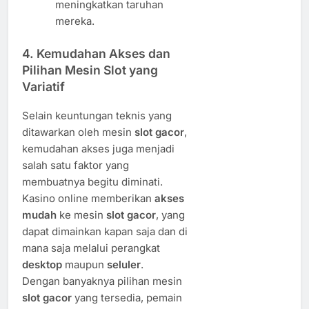
meningkatkan taruhan
mereka.
4.
Kemudahan Akses dan
Pilihan Mesin Slot yang
Variatif
Selain keuntungan teknis yang
ditawarkan oleh mesin
slot gacor
,
kemudahan akses juga menjadi
salah satu faktor yang
membuatnya begitu diminati.
Kasino online memberikan
akses
mudah
ke mesin
slot gacor
, yang
dapat dimainkan kapan saja dan di
mana saja melalui perangkat
desktop
maupun
seluler
.
Dengan banyaknya pilihan mesin
slot gacor
yang tersedia, pemain