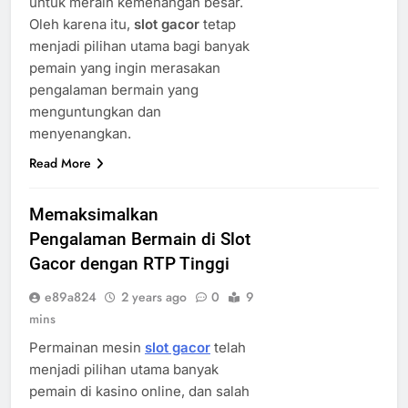
untuk meraih kemenangan besar.
Oleh karena itu,
slot gacor
tetap
menjadi pilihan utama bagi banyak
pemain yang ingin merasakan
pengalaman bermain yang
menguntungkan dan
menyenangkan.
Read More
Memaksimalkan
Pengalaman Bermain di Slot
Gacor dengan RTP Tinggi
e89a824
2 years ago
0
9
mins
Permainan mesin
slot gacor
telah
menjadi pilihan utama banyak
pemain di kasino online, dan salah