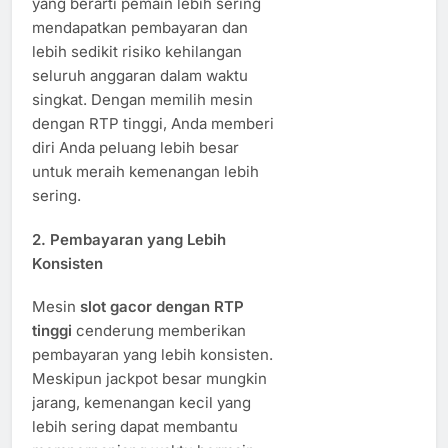
yang berarti pemain lebih sering
mendapatkan pembayaran dan
lebih sedikit risiko kehilangan
seluruh anggaran dalam waktu
singkat. Dengan memilih mesin
dengan RTP tinggi, Anda memberi
diri Anda peluang lebih besar
untuk meraih kemenangan lebih
sering.
2.
Pembayaran yang Lebih
Konsisten
Mesin
slot gacor dengan RTP
tinggi
cenderung memberikan
pembayaran yang lebih konsisten.
Meskipun jackpot besar mungkin
jarang, kemenangan kecil yang
lebih sering dapat membantu