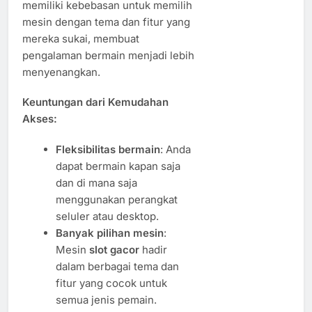
memiliki kebebasan untuk memilih
mesin dengan tema dan fitur yang
mereka sukai, membuat
pengalaman bermain menjadi lebih
menyenangkan.
Keuntungan dari Kemudahan
Akses:
Fleksibilitas bermain
: Anda
dapat bermain kapan saja
dan di mana saja
menggunakan perangkat
seluler atau desktop.
Banyak pilihan mesin
:
Mesin
slot gacor
hadir
dalam berbagai tema dan
fitur yang cocok untuk
semua jenis pemain.