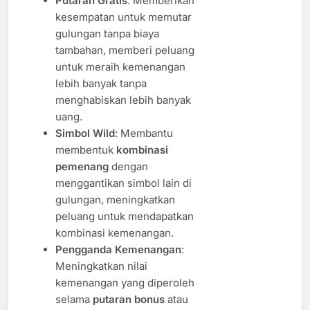
Putaran Gratis
: Memberikan
kesempatan untuk memutar
gulungan tanpa biaya
tambahan, memberi peluang
untuk meraih kemenangan
lebih banyak tanpa
menghabiskan lebih banyak
uang.
Simbol Wild
: Membantu
membentuk
kombinasi
pemenang
dengan
menggantikan simbol lain di
gulungan, meningkatkan
peluang untuk mendapatkan
kombinasi kemenangan.
Pengganda Kemenangan
:
Meningkatkan nilai
kemenangan yang diperoleh
selama
putaran bonus
atau