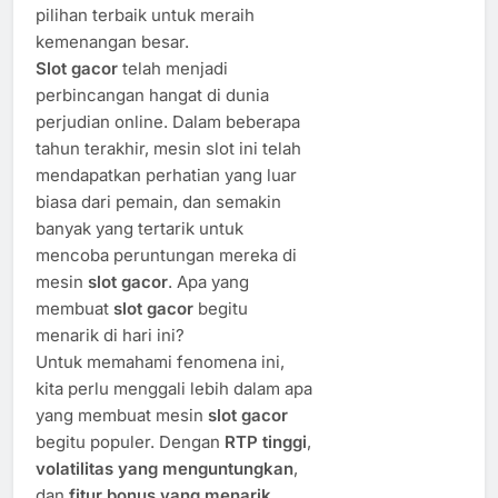
pilihan terbaik untuk meraih
kemenangan besar.
Slot gacor
telah menjadi
perbincangan hangat di dunia
perjudian online. Dalam beberapa
tahun terakhir, mesin slot ini telah
mendapatkan perhatian yang luar
biasa dari pemain, dan semakin
banyak yang tertarik untuk
mencoba peruntungan mereka di
mesin
slot gacor
. Apa yang
membuat
slot gacor
begitu
menarik di hari ini?
Untuk memahami fenomena ini,
kita perlu menggali lebih dalam apa
yang membuat mesin
slot gacor
begitu populer. Dengan
RTP tinggi
,
volatilitas yang menguntungkan
,
dan
fitur bonus yang menarik
,