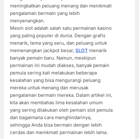
meningkatkan peluang menang dan menikmati
pengalaman bermain yang lebih
menyenangkan.
Mesin slot adalah salah satu permainan kasino
yang paling populer di dunia. Dengan grafis
menarik, tema yang seru, dan peluang untuk
memenangkan jackpot besar,
SLOT
menarik
banyak pemain baru. Namun, meskipun
permainan ini mudah diakses, banyak pemain
pemula sering kali melakukan beberapa
kesalahan yang bisa mengurangi peluang
mereka untuk menang dan merusak
pengalaman bermain mereka. Dalam artikel ini,
kita akan membahas lima kesalahan umum
yang sering dilakukan oleh pemain slot pemula
dan bagaimana cara menghindarinya,
sehingga Anda bisa bermain dengan lebih
cerdas dan menikmati permainan lebih lama.