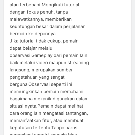
atau terbebani.Mengikuti tutorial
dengan fokus penuh, tanpa
melewatkannya, memberikan
keuntungan besar dalam perjalanan
bermain ke depannya.
Jika tutorial tidak cukup, pemain
dapat belajar melalui
observasi.Gameplay dari pemain lain,
baik melalui video maupun streaming
langsung, merupakan sumber
pengetahuan yang sangat
berguna.Observasi seperti ini
memungkinkan pemain memahami
bagaimana mekanik digunakan dalam
situasi nyata.Pemain dapat melihat
cara orang lain mengatasi tantangan,
memanfaatkan fitur, atau membuat
keputusan tertentu.Tanpa harus
mengalami sendiri, pemain bisa