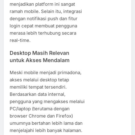
menjadikan platform ini sangat
ramah mobile. Selain itu, integrasi
dengan notifikasi push dan fitur
login cepat membuat pengguna
merasa lebih terhubung secara
real-time.
Desktop Masih Relevan
untuk Akses Mendalam
Meski mobile menjadi primadona,
akses melalui desktop tetap
memiliki tempat tersendiri.
Berdasarkan data internal,
pengguna yang mengakses melalui
PC/laptop (terutama dengan
browser Chrome dan Firefox)
umumnya bertahan lebih lama dan
menjelajahi lebih banyak halaman.