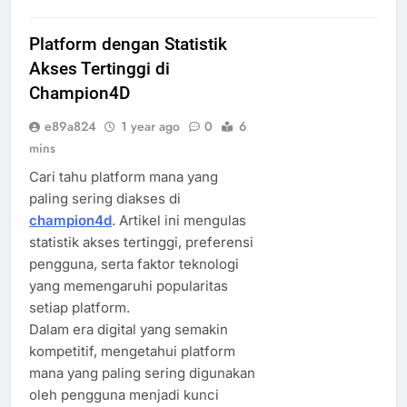
Platform dengan Statistik
Akses Tertinggi di
Champion4D
e89a824
1 year ago
0
6
mins
Cari tahu platform mana yang
paling sering diakses di
champion4d
. Artikel ini mengulas
statistik akses tertinggi, preferensi
pengguna, serta faktor teknologi
yang memengaruhi popularitas
setiap platform.
Dalam era digital yang semakin
kompetitif, mengetahui platform
mana yang paling sering digunakan
oleh pengguna menjadi kunci