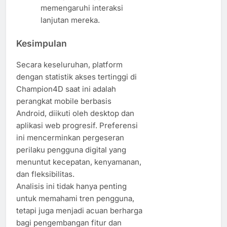
memengaruhi interaksi
lanjutan mereka.
Kesimpulan
Secara keseluruhan, platform
dengan statistik akses tertinggi di
Champion4D saat ini adalah
perangkat mobile berbasis
Android, diikuti oleh desktop dan
aplikasi web progresif. Preferensi
ini mencerminkan pergeseran
perilaku pengguna digital yang
menuntut kecepatan, kenyamanan,
dan fleksibilitas.
Analisis ini tidak hanya penting
untuk memahami tren pengguna,
tetapi juga menjadi acuan berharga
bagi pengembangan fitur dan