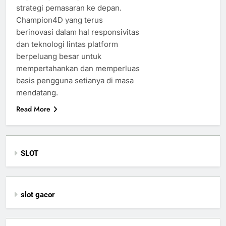
strategi pemasaran ke depan.
Champion4D yang terus
berinovasi dalam hal responsivitas
dan teknologi lintas platform
berpeluang besar untuk
mempertahankan dan memperluas
basis pengguna setianya di masa
mendatang.
Read More
SLOT
slot gacor