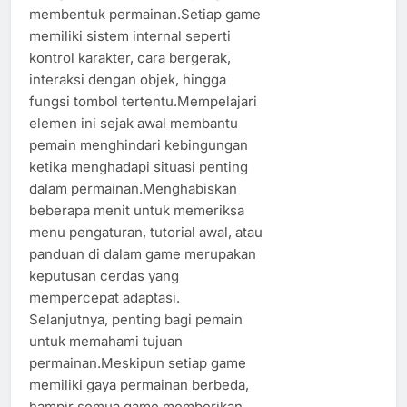
membentuk permainan.Setiap game
memiliki sistem internal seperti
kontrol karakter, cara bergerak,
interaksi dengan objek, hingga
fungsi tombol tertentu.Mempelajari
elemen ini sejak awal membantu
pemain menghindari kebingungan
ketika menghadapi situasi penting
dalam permainan.Menghabiskan
beberapa menit untuk memeriksa
menu pengaturan, tutorial awal, atau
panduan di dalam game merupakan
keputusan cerdas yang
mempercepat adaptasi.
Selanjutnya, penting bagi pemain
untuk memahami tujuan
permainan.Meskipun setiap game
memiliki gaya permainan berbeda,
hampir semua game memberikan