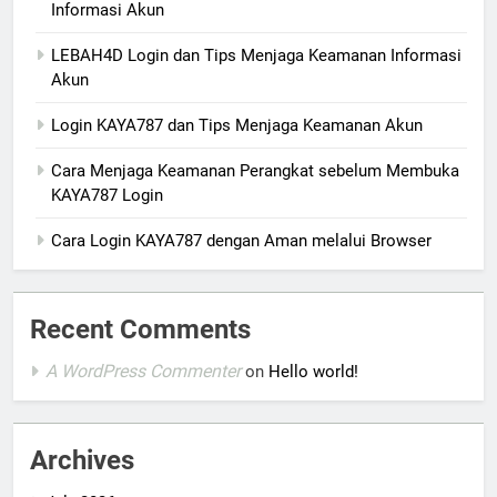
Informasi Akun
LEBAH4D Login dan Tips Menjaga Keamanan Informasi
Akun
Login KAYA787 dan Tips Menjaga Keamanan Akun
Cara Menjaga Keamanan Perangkat sebelum Membuka
KAYA787 Login
Cara Login KAYA787 dengan Aman melalui Browser
Recent Comments
A WordPress Commenter
on
Hello world!
Archives