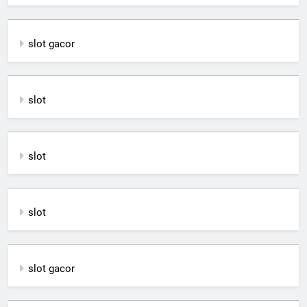
slot gacor
slot
slot
slot
slot gacor