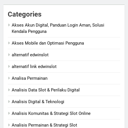
Categories
Akses Akun Digital, Panduan Login Aman, Solusi
Kendala Pengguna
Akses Mobile dan Optimasi Pengguna
alternatif edwinslot
alternatif link edwinslot
Analisa Permainan
Analisis Data Slot & Perilaku Digital
Analisis Digital & Teknologi
Analisis Komunitas & Strategi Slot Online
Analisis Permainan & Strategi Slot