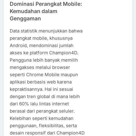
Dominasi Perangkat Mobile:
Kemudahan dalam
Genggaman
Data statistik menunjukkan bahwa
perangkat mobile, khususnya
Android, mendominasi jumlah
akses ke platform Champion4D.
Pengguna lebih banyak memilih
mengakses melalui browser
seperti Chrome Mobile maupun
aplikasi berbasis web karena
kepraktisannya. Hal ini sesuai
dengan tren global di mana lebih
dari 60% lalu lintas internet
berasal dari perangkat seluler.
Kelebihan seperti kemudahan
penggunaan, fleksibilitas, serta
desain responsif dari Champion4D