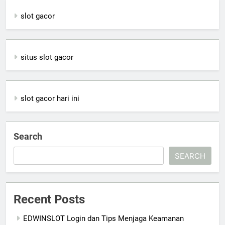
slot gacor
situs slot gacor
slot gacor hari ini
Search
SEARCH
Recent Posts
EDWINSLOT Login dan Tips Menjaga Keamanan