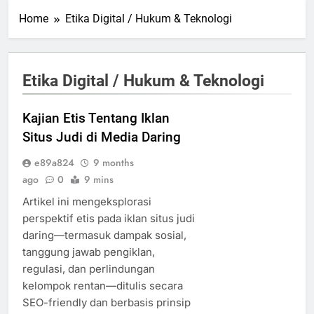
Home
Etika Digital / Hukum & Teknologi
Etika Digital / Hukum & Teknologi
Kajian Etis Tentang Iklan
Situs Judi di Media Daring
e89a824
9 months
ago
0
9 mins
Artikel ini mengeksplorasi
perspektif etis pada iklan situs judi
daring—termasuk dampak sosial,
tanggung jawab pengiklan,
regulasi, dan perlindungan
kelompok rentan—ditulis secara
SEO-friendly dan berbasis prinsip