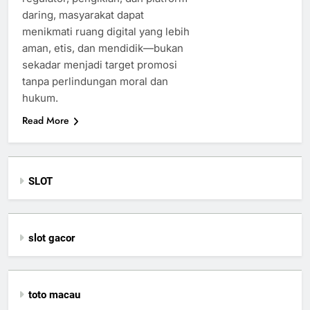
daring, masyarakat dapat
menikmati ruang digital yang lebih
aman, etis, dan mendidik—bukan
sekadar menjadi target promosi
tanpa perlindungan moral dan
hukum.
Read More
SLOT
slot gacor
toto macau