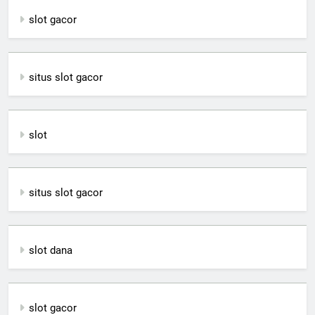
slot gacor
situs slot gacor
slot
situs slot gacor
slot dana
slot gacor