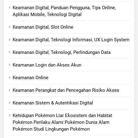
Keamanan Digital, Panduan Pengguna, Tips Online,
Aplikasi Mobile, Teknologi Digital
Keamanan Digital, Slot Online
Keamanan Digital, Teknologi Informasi, UX Login System
Keamanan Digital, Teknologi, Perlindungan Data
Keamanan Login dan Akses Akun
Keamanan Online
Keamanan Perangkat dan Pencegahan Risiko Akses
Keamanan Sistem & Autentikasi Digital
Kehidupan Pokémon Liar Ekosistem dan Habitat
Pokémon Perilaku Alami Pokémon Dunia Alam
Pokémon Studi Lingkungan Pokémon