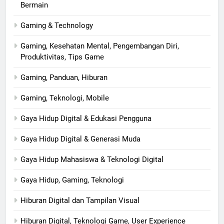
Bermain
Gaming & Technology
Gaming, Kesehatan Mental, Pengembangan Diri,
Produktivitas, Tips Game
Gaming, Panduan, Hiburan
Gaming, Teknologi, Mobile
Gaya Hidup Digital & Edukasi Pengguna
Gaya Hidup Digital & Generasi Muda
Gaya Hidup Mahasiswa & Teknologi Digital
Gaya Hidup, Gaming, Teknologi
Hiburan Digital dan Tampilan Visual
Hiburan Digital, Teknologi Game, User Experience