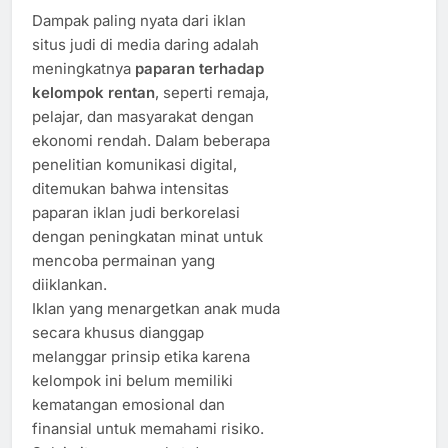
Dampak paling nyata dari iklan
situs judi di media daring adalah
meningkatnya
paparan terhadap
kelompok rentan
, seperti remaja,
pelajar, dan masyarakat dengan
ekonomi rendah. Dalam beberapa
penelitian komunikasi digital,
ditemukan bahwa intensitas
paparan iklan judi berkorelasi
dengan peningkatan minat untuk
mencoba permainan yang
diiklankan.
Iklan yang menargetkan anak muda
secara khusus dianggap
melanggar prinsip etika karena
kelompok ini belum memiliki
kematangan emosional dan
finansial untuk memahami risiko.