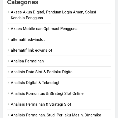
Categories
Akses Akun Digital, Panduan Login Aman, Solusi
Kendala Pengguna
Akses Mobile dan Optimasi Pengguna
alternatif edwinslot
alternatif link edwinslot
Analisa Permainan
Analisis Data Slot & Perilaku Digital
Analisis Digital & Teknologi
Analisis Komunitas & Strategi Slot Online
Analisis Permainan & Strategi Slot
Analisis Permainan, Studi Perilaku Mesin, Dinamika