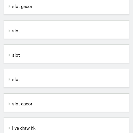
slot gacor
slot
slot
slot
slot gacor
live draw hk