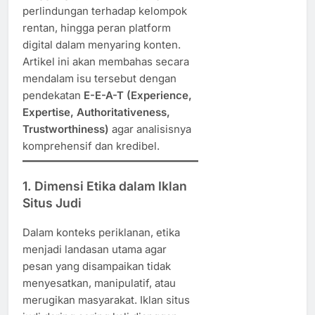
perlindungan terhadap kelompok
rentan, hingga peran platform
digital dalam menyaring konten.
Artikel ini akan membahas secara
mendalam isu tersebut dengan
pendekatan
E-E-A-T (Experience,
Expertise, Authoritativeness,
Trustworthiness)
agar analisisnya
komprehensif dan kredibel.
1. Dimensi Etika dalam Iklan
Situs Judi
Dalam konteks periklanan, etika
menjadi landasan utama agar
pesan yang disampaikan tidak
menyesatkan, manipulatif, atau
merugikan masyarakat. Iklan situs