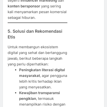
seperti
influencer marketing
dan
konten bersponsor
yang sering
kali menyamarkan pesan komersial
sebagai hiburan.
5. Solusi dan Rekomendasi
Etis
Untuk membangun ekosistem
digital yang sehat dan bertanggung
jawab, berikut beberapa langkah
yang perlu diperhatikan:
Peningkatan literasi digital
masyarakat
, agar pengguna
lebih kritis terhadap iklan
yang menyesatkan.
Kewajiban transparansi
pengiklan
, termasuk
menampilkan risiko dengan