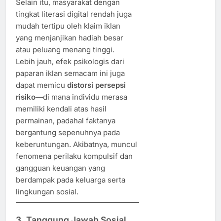
Selain itu, masyarakat dengan
tingkat literasi digital rendah juga
mudah tertipu oleh klaim iklan
yang menjanjikan hadiah besar
atau peluang menang tinggi.
Lebih jauh, efek psikologis dari
paparan iklan semacam ini juga
dapat memicu
distorsi persepsi
risiko
—di mana individu merasa
memiliki kendali atas hasil
permainan, padahal faktanya
bergantung sepenuhnya pada
keberuntungan. Akibatnya, muncul
fenomena perilaku kompulsif dan
gangguan keuangan yang
berdampak pada keluarga serta
lingkungan sosial.
3. Tanggung Jawab Sosial