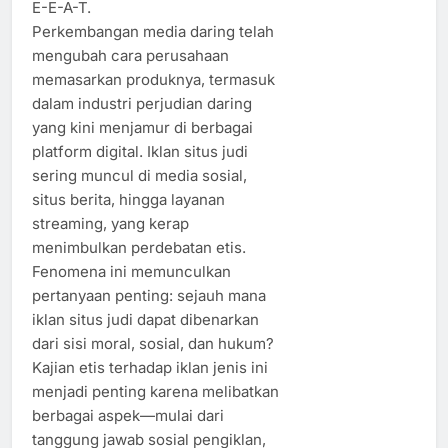
E-E-A-T.
Perkembangan media daring telah
mengubah cara perusahaan
memasarkan produknya, termasuk
dalam industri perjudian daring
yang kini menjamur di berbagai
platform digital. Iklan situs judi
sering muncul di media sosial,
situs berita, hingga layanan
streaming, yang kerap
menimbulkan perdebatan etis.
Fenomena ini memunculkan
pertanyaan penting: sejauh mana
iklan situs judi dapat dibenarkan
dari sisi moral, sosial, dan hukum?
Kajian etis terhadap iklan jenis ini
menjadi penting karena melibatkan
berbagai aspek—mulai dari
tanggung jawab sosial pengiklan,