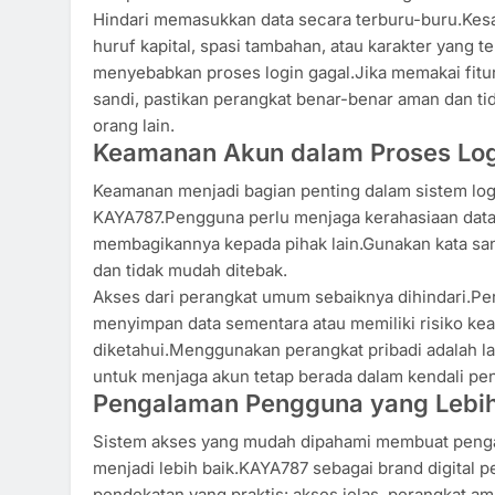
Hindari memasukkan data secara terburu-buru.Kesa
huruf kapital, spasi tambahan, atau karakter yang te
menyebabkan proses login gagal.Jika memakai fitu
sandi, pastikan perangkat benar-benar aman dan ti
orang lain.
Keamanan Akun dalam Proses Log
Keamanan menjadi bagian penting dalam sistem log
KAYA787.Pengguna perlu menjaga kerahasiaan data
membagikannya kepada pihak lain.Gunakan kata sand
dan tidak mudah ditebak.
Akses dari perangkat umum sebaiknya dihindari.Per
menyimpan data sementara atau memiliki risiko ke
diketahui.Menggunakan perangkat pribadi adalah 
untuk menjaga akun tetap berada dalam kendali pe
Pengalaman Pengguna yang Lebi
Sistem akses yang mudah dipahami membuat pen
menjadi lebih baik.KAYA787 sebagai brand digital p
pendekatan yang praktis: akses jelas, perangkat ama