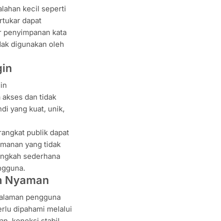
lahan kecil seperti
rtukar dapat
r penyimpanan kata
dak digunakan oleh
in
in
 akses dan tidak
i yang kuat, unik,
angkat publik dapat
amanan yang tidak
langkah sederhana
ngguna.
h Nyaman
galaman pengguna
erlu dipahami melalui
n, koneksi stabil,