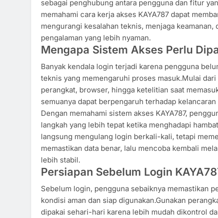
sebagai penghubung antara pengguna dan fitur yang
memahami cara kerja akses KAYA787 dapat memba
mengurangi kesalahan teknis, menjaga keamanan,
pengalaman yang lebih nyaman.
Mengapa Sistem Akses Perlu Dip
Banyak kendala login terjadi karena pengguna bel
teknis yang memengaruhi proses masuk.Mulai dari 
perangkat, browser, hingga ketelitian saat memasu
semuanya dapat berpengaruh terhadap kelancaran 
Dengan memahami sistem akses KAYA787, penggun
langkah yang lebih tepat ketika menghadapi hambat
langsung mengulang login berkali-kali, tetapi meme
memastikan data benar, lalu mencoba kembali mela
lebih stabil.
Persiapan Sebelum Login KAYA78
Sebelum login, pengguna sebaiknya memastikan p
kondisi aman dan siap digunakan.Gunakan perangkat
dipakai sehari-hari karena lebih mudah dikontrol da