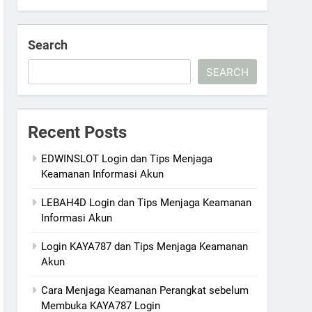
Search
SEARCH
Recent Posts
EDWINSLOT Login dan Tips Menjaga
Keamanan Informasi Akun
LEBAH4D Login dan Tips Menjaga Keamanan
Informasi Akun
Login KAYA787 dan Tips Menjaga Keamanan
Akun
Cara Menjaga Keamanan Perangkat sebelum
Membuka KAYA787 Login