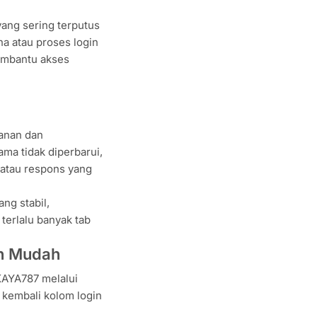
 yang sering terputus
a atau proses login
membantu akses
anan dan
lama tidak diperbarui,
 atau respons yang
ng stabil,
erlalu banyak tab
ih Mudah
AYA787 melalui
 kembali kolom login