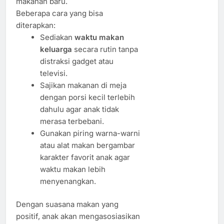
makanan baru.
Beberapa cara yang bisa
diterapkan:
Sediakan
waktu makan
keluarga
secara rutin tanpa
distraksi gadget atau
televisi.
Sajikan makanan di meja
dengan porsi kecil terlebih
dahulu agar anak tidak
merasa terbebani.
Gunakan piring warna-warni
atau alat makan bergambar
karakter favorit anak agar
waktu makan lebih
menyenangkan.
Dengan suasana makan yang
positif, anak akan mengasosiasikan