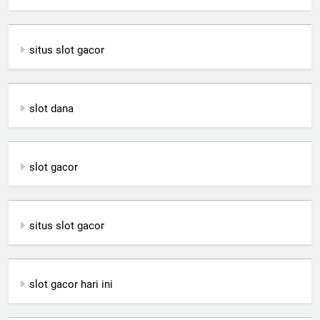
situs slot gacor
slot dana
slot gacor
situs slot gacor
slot gacor hari ini