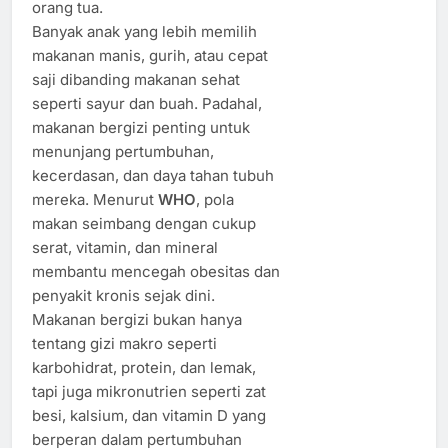
orang tua.
Banyak anak yang lebih memilih
makanan manis, gurih, atau cepat
saji dibanding makanan sehat
seperti sayur dan buah. Padahal,
makanan bergizi penting untuk
menunjang pertumbuhan,
kecerdasan, dan daya tahan tubuh
mereka. Menurut
WHO
, pola
makan seimbang dengan cukup
serat, vitamin, dan mineral
membantu mencegah obesitas dan
penyakit kronis sejak dini.
Makanan bergizi bukan hanya
tentang gizi makro seperti
karbohidrat, protein, dan lemak,
tapi juga mikronutrien seperti zat
besi, kalsium, dan vitamin D yang
berperan dalam pertumbuhan