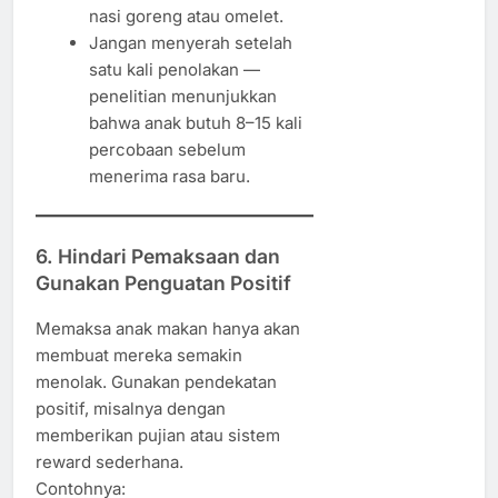
nasi goreng atau omelet.
Jangan menyerah setelah
satu kali penolakan —
penelitian menunjukkan
bahwa anak butuh 8–15 kali
percobaan sebelum
menerima rasa baru.
6. Hindari Pemaksaan dan
Gunakan Penguatan Positif
Memaksa anak makan hanya akan
membuat mereka semakin
menolak. Gunakan pendekatan
positif, misalnya dengan
memberikan pujian atau sistem
reward sederhana.
Contohnya: