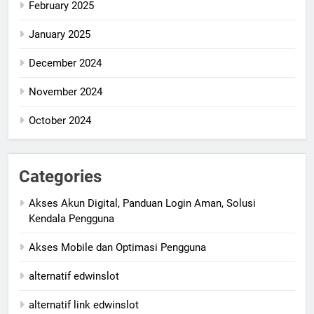
February 2025
January 2025
December 2024
November 2024
October 2024
Categories
Akses Akun Digital, Panduan Login Aman, Solusi
Kendala Pengguna
Akses Mobile dan Optimasi Pengguna
alternatif edwinslot
alternatif link edwinslot