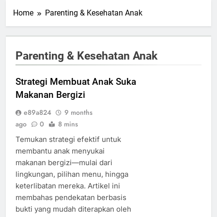
Home
Parenting & Kesehatan Anak
Parenting & Kesehatan Anak
Strategi Membuat Anak Suka
Makanan Bergizi
e89a824
9 months
ago
0
8 mins
Temukan strategi efektif untuk
membantu anak menyukai
makanan bergizi—mulai dari
lingkungan, pilihan menu, hingga
keterlibatan mereka. Artikel ini
membahas pendekatan berbasis
bukti yang mudah diterapkan oleh