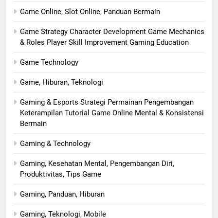
Game Online, Slot Online, Panduan Bermain
Game Strategy Character Development Game Mechanics
& Roles Player Skill Improvement Gaming Education
Game Technology
Game, Hiburan, Teknologi
Gaming & Esports Strategi Permainan Pengembangan
Keterampilan Tutorial Game Online Mental & Konsistensi
Bermain
Gaming & Technology
Gaming, Kesehatan Mental, Pengembangan Diri,
Produktivitas, Tips Game
Gaming, Panduan, Hiburan
Gaming, Teknologi, Mobile