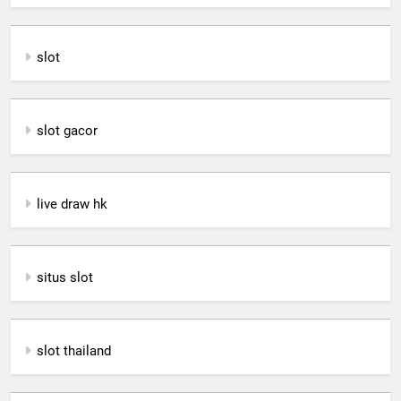
slot
slot gacor
live draw hk
situs slot
slot thailand