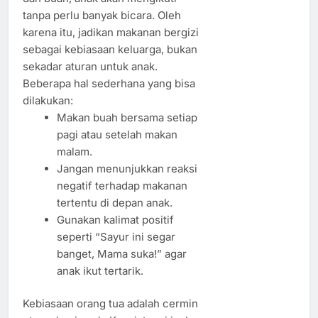
tanpa perlu banyak bicara. Oleh
karena itu, jadikan makanan bergizi
sebagai kebiasaan keluarga, bukan
sekadar aturan untuk anak.
Beberapa hal sederhana yang bisa
dilakukan:
Makan buah bersama setiap
pagi atau setelah makan
malam.
Jangan menunjukkan reaksi
negatif terhadap makanan
tertentu di depan anak.
Gunakan kalimat positif
seperti “Sayur ini segar
banget, Mama suka!” agar
anak ikut tertarik.
Kebiasaan orang tua adalah cermin