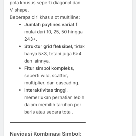
pola khusus seperti diagonal dan
V-shape.
Beberapa ciri khas slot multiline:
Jumlah paylines variatif
,
mulai dari 10, 25, 50 hingga
243+.
Struktur grid fleksibel
, tidak
hanya 5×3, tetapi juga 6×4
dan lainnya.
Fitur simbol kompleks
,
seperti wild, scatter,
multiplier, dan cascading.
Interaktivitas tinggi
,
memerlukan perhatian lebih
dalam memilih taruhan per
baris atau secara total.
Navigasi Kombinasi Simbol: