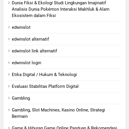
Dunia Fiksi & Ekologi Studi Lingkungan Imajinatif
Analisis Dunia Pokémon Interaksi Makhluk & Alam
Ekosistem dalam Fiksi
edwinslot
edwinslot alternatif
edwinslot link alternatif
edwinslot login
Etika Digital / Hukum & Teknologi
Evaluasi Stabilitas Platform Digital
Gambling
Gambling, Slot Machines, Kasino Online, Strategi
Bermain
Game & Hiburan Game Online Panduan & Rekomendasi