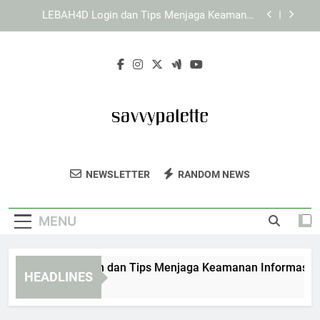
Skip
Login KAYA787 dan Tips Menjaga Keamanan
to
Akun
content
Cara Menjaga Keamanan Perangkat sebelum
Membuka KAYA787 Login
EDWINSLOT Login dan Tips Menjaga Keamanan
Informasi Akun
LEBAH4D Login dan Tips Menjaga Keamanan
Informasi Akun
Login KAYA787 dan Tips Menjaga Keamanan
Akun
Savvy Palette
Inspirasi Desain Kreatif Dan Tips Dekorasi
Cara Menjaga Keamanan Perangkat sebelum
NEWSLETTER
RANDOM NEWS
Membuka KAYA787 Login
Rumah Dari Savvy Palette. Solusi Untuk
Rumah Impian Anda.
MENU
DWINSLOT Login dan Tips Menjaga Keamanan Informasi Akun
HEADLINES
Weeks Ago