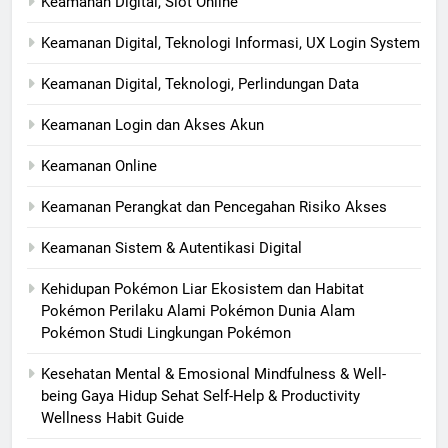
Keamanan Digital, Slot Online
Keamanan Digital, Teknologi Informasi, UX Login System
Keamanan Digital, Teknologi, Perlindungan Data
Keamanan Login dan Akses Akun
Keamanan Online
Keamanan Perangkat dan Pencegahan Risiko Akses
Keamanan Sistem & Autentikasi Digital
Kehidupan Pokémon Liar Ekosistem dan Habitat
Pokémon Perilaku Alami Pokémon Dunia Alam
Pokémon Studi Lingkungan Pokémon
Kesehatan Mental & Emosional Mindfulness & Well-
being Gaya Hidup Sehat Self-Help & Productivity
Wellness Habit Guide