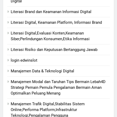
Digital
Literasi Brand dan Keamanan Informasi Digital
Literasi Digital, Keamanan Platform, Informasi Brand
Literasi Digital,Evaluasi Konten,Keamanan
Siber,Perlindungan Konsumen,Etika Informasi
Literasi Risiko dan Keputusan Bertanggung Jawab
login edwinslot
Manajemen Data & Teknologi Digital
Manajemen Modal dan Taruhan Tips Bermain Lebah4D
Strategi Pemain Pemula Pengalaman Bermain Aman
Optimalkan Peluang Menang
Manajemen Trafik Digital,Stabilitas Sistem
Online,Performa Platform,Infrastruktur
Teknologi,Pengalaman Pengguna