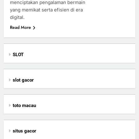
menciptakan pengalaman bermain
yang memikat serta efisien di era
digital.
Read More
SLOT
slot gacor
toto macau
situs gacor