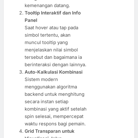
kemenangan datang.
Tooltip Interaktif dan Info
Panel
Saat hover atau tap pada
simbol tertentu, akan
muncul tooltip yang
menjelaskan nilai simbol
tersebut dan bagaimana ia
berinteraksi dengan lainnya.
Auto-Kalkulasi Kombinasi
Sistem modern
menggunakan algoritma
backend untuk menghitung
secara instan setiap
kombinasi yang aktif setelah
spin selesai, mempercepat
waktu respons bagi pemain.
Grid Transparan untuk