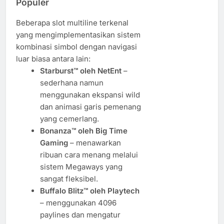
Populer
Beberapa slot multiline terkenal
yang mengimplementasikan sistem
kombinasi simbol dengan navigasi
luar biasa antara lain:
Starburst™ oleh NetEnt
–
sederhana namun
menggunakan ekspansi wild
dan animasi garis pemenang
yang cemerlang.
Bonanza™ oleh Big Time
Gaming
– menawarkan
ribuan cara menang melalui
sistem Megaways yang
sangat fleksibel.
Buffalo Blitz™ oleh Playtech
– menggunakan 4096
paylines dan mengatur