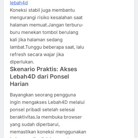
lebah4d
Koneksi stabil juga membantu
mengurangi risiko kesalahan saat
halaman memuat.Jangan terburu-
buru menekan tombol berulang
kali jika halaman sedang
lambat.Tunggu beberapa saat, lalu
refresh secara wajar jika
diperlukan.
Skenario Praktis: Akses
Lebah4D dari Ponsel
Harian
Bayangkan seorang pengguna
ingin mengakses Lebah4D melalui
ponsel pribadi setelah selesai
beraktivitas.Ia membuka browser
yang sudah diperbarui,
memastikan koneksi menggunakan