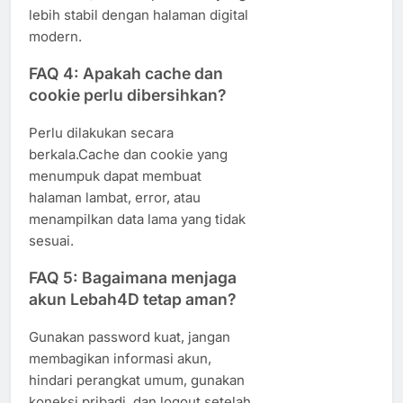
lebih stabil dengan halaman digital
modern.
FAQ 4: Apakah cache dan
cookie perlu dibersihkan?
Perlu dilakukan secara
berkala.Cache dan cookie yang
menumpuk dapat membuat
halaman lambat, error, atau
menampilkan data lama yang tidak
sesuai.
FAQ 5: Bagaimana menjaga
akun Lebah4D tetap aman?
Gunakan password kuat, jangan
membagikan informasi akun,
hindari perangkat umum, gunakan
koneksi pribadi, dan logout setelah