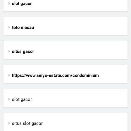
slot gacor
toto macau
situs gacor
https://www.seiyo-estate.com/condominium
slot gacor
situs slot gacor