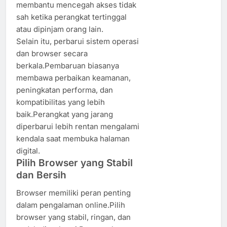
membantu mencegah akses tidak
sah ketika perangkat tertinggal
atau dipinjam orang lain.
Selain itu, perbarui sistem operasi
dan browser secara
berkala.Pembaruan biasanya
membawa perbaikan keamanan,
peningkatan performa, dan
kompatibilitas yang lebih
baik.Perangkat yang jarang
diperbarui lebih rentan mengalami
kendala saat membuka halaman
digital.
Pilih Browser yang Stabil
dan Bersih
Browser memiliki peran penting
dalam pengalaman online.Pilih
browser yang stabil, ringan, dan