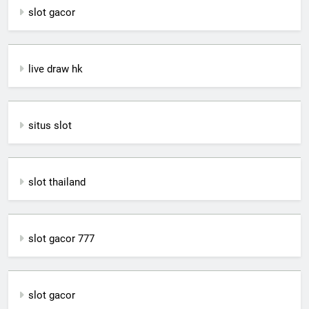
slot gacor
live draw hk
situs slot
slot thailand
slot gacor 777
slot gacor