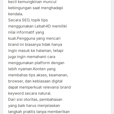
kecil kemungkinan muncul
kebingungan saat menghadapi
kendala.
Secara SEO, topik tips
menggunakan Lebah4D memiliki
nilai informatif yang
kuat.Pengguna yang mencari
brand ini biasanya tidak hanya
ingin masuk ke halaman, tetapi
juga ingin memahami cara
menggunakan platform dengan
lebih nyaman.Konten yang
membahas tips akses, keamanan,
browser, dan kebiasaan digital
dapat memperkuat relevansi brand
keyword secara natural.
Dari sisi otoritas, pembahasan
yang baik harus menjelaskan
langkah praktis tanpa memberikan