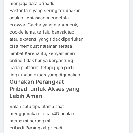
menjaga data pribadi.
Faktor lain yang sering terlupakan
adalah kebiasaan mengelola
browser.Cache yang menumpuk,
cookie lama, terlalu banyak tab,
atau ekstensi yang tidak diperlukan
bisa membuat halaman terasa
lambat.Karena itu, kenyamanan
online tidak hanya bergantung
pada platform, tetapi juga pada
lingkungan akses yang digunakan.
Gunakan Perangkat
Pribadi untuk Akses yang
Lebih Aman
Salah satu tips utama saat
menggunakan Lebah4D adalah
memakai perangkat
pribadi.Perangkat pribadi