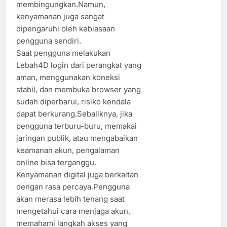
membingungkan.Namun,
kenyamanan juga sangat
dipengaruhi oleh kebiasaan
pengguna sendiri.
Saat pengguna melakukan
Lebah4D login dari perangkat yang
aman, menggunakan koneksi
stabil, dan membuka browser yang
sudah diperbarui, risiko kendala
dapat berkurang.Sebaliknya, jika
pengguna terburu-buru, memakai
jaringan publik, atau mengabaikan
keamanan akun, pengalaman
online bisa terganggu.
Kenyamanan digital juga berkaitan
dengan rasa percaya.Pengguna
akan merasa lebih tenang saat
mengetahui cara menjaga akun,
memahami langkah akses yang