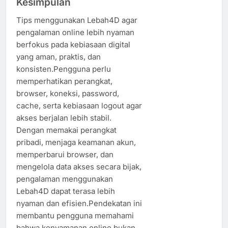
Kesimpulan
Tips menggunakan Lebah4D agar
pengalaman online lebih nyaman
berfokus pada kebiasaan digital
yang aman, praktis, dan
konsisten.Pengguna perlu
memperhatikan perangkat,
browser, koneksi, password,
cache, serta kebiasaan logout agar
akses berjalan lebih stabil.
Dengan memakai perangkat
pribadi, menjaga keamanan akun,
memperbarui browser, dan
mengelola data akses secara bijak,
pengalaman menggunakan
Lebah4D dapat terasa lebih
nyaman dan efisien.Pendekatan ini
membantu pengguna memahami
bahwa kenyamanan online bukan