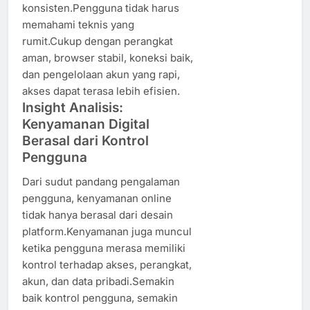
konsisten.Pengguna tidak harus
memahami teknis yang
rumit.Cukup dengan perangkat
aman, browser stabil, koneksi baik,
dan pengelolaan akun yang rapi,
akses dapat terasa lebih efisien.
Insight Analisis:
Kenyamanan Digital
Berasal dari Kontrol
Pengguna
Dari sudut pandang pengalaman
pengguna, kenyamanan online
tidak hanya berasal dari desain
platform.Kenyamanan juga muncul
ketika pengguna merasa memiliki
kontrol terhadap akses, perangkat,
akun, dan data pribadi.Semakin
baik kontrol pengguna, semakin