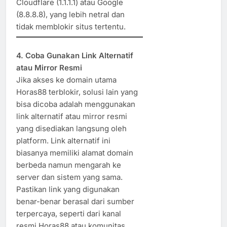
Cloudflare (1.1.1.1) atau Google
(8.8.8.8), yang lebih netral dan
tidak memblokir situs tertentu.
4. Coba Gunakan Link Alternatif
atau Mirror Resmi
Jika akses ke domain utama
Horas88 terblokir, solusi lain yang
bisa dicoba adalah menggunakan
link alternatif atau mirror resmi
yang disediakan langsung oleh
platform. Link alternatif ini
biasanya memiliki alamat domain
berbeda namun mengarah ke
server dan sistem yang sama.
Pastikan link yang digunakan
benar-benar berasal dari sumber
terpercaya, seperti dari kanal
resmi Horas88 atau komunitas