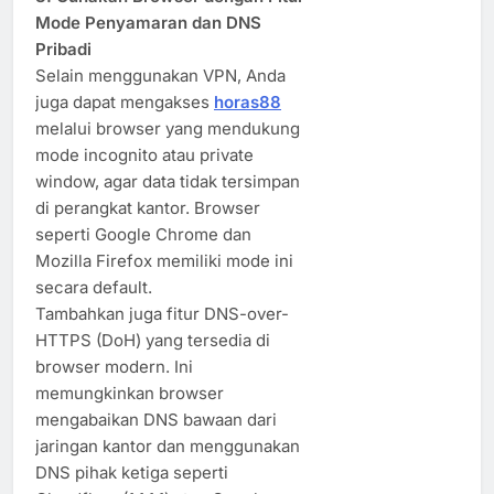
Mode Penyamaran dan DNS
Pribadi
Selain menggunakan VPN, Anda
juga dapat mengakses
horas88
melalui browser yang mendukung
mode incognito atau private
window, agar data tidak tersimpan
di perangkat kantor. Browser
seperti Google Chrome dan
Mozilla Firefox memiliki mode ini
secara default.
Tambahkan juga fitur DNS-over-
HTTPS (DoH) yang tersedia di
browser modern. Ini
memungkinkan browser
mengabaikan DNS bawaan dari
jaringan kantor dan menggunakan
DNS pihak ketiga seperti