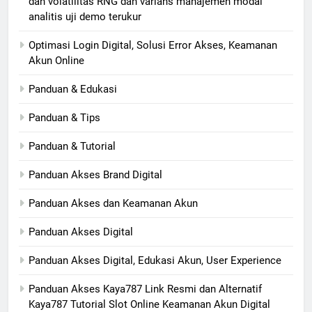
dan volatilitas RNG dan varians manajemen modal
analitis uji demo terukur
Optimasi Login Digital, Solusi Error Akses, Keamanan
Akun Online
Panduan & Edukasi
Panduan & Tips
Panduan & Tutorial
Panduan Akses Brand Digital
Panduan Akses dan Keamanan Akun
Panduan Akses Digital
Panduan Akses Digital, Edukasi Akun, User Experience
Panduan Akses Kaya787 Link Resmi dan Alternatif
Kaya787 Tutorial Slot Online Keamanan Akun Digital