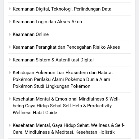
Keamanan Digital, Teknologi, Perlindungan Data
Keamanan Login dan Akses Akun
Keamanan Online
Keamanan Perangkat dan Pencegahan Risiko Akses
Keamanan Sistem & Autentikasi Digital
Kehidupan Pokémon Liar Ekosistem dan Habitat
Pokémon Perilaku Alami Pokémon Dunia Alam
Pokémon Studi Lingkungan Pokémon
Kesehatan Mental & Emosional Mindfulness & Well-
being Gaya Hidup Sehat Self-Help & Productivity
Wellness Habit Guide
Kesehatan Mental, Gaya Hidup Sehat, Wellness & Self-
Care, Mindfulness & Meditasi, Kesehatan Holistik