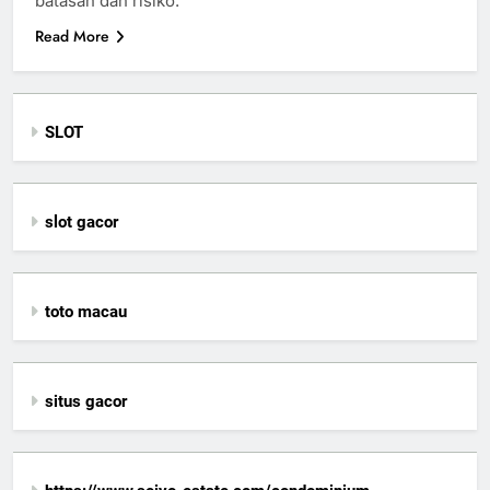
batasan dan risiko.
Read More
SLOT
slot gacor
toto macau
situs gacor