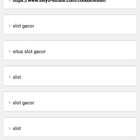
https://www.seiyo-estate.com/condominium
slot gacor
situs slot gacor
slot
slot gacor
slot