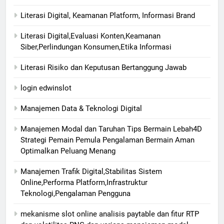
Literasi Digital, Keamanan Platform, Informasi Brand
Literasi Digital,Evaluasi Konten,Keamanan
Siber,Perlindungan Konsumen,Etika Informasi
Literasi Risiko dan Keputusan Bertanggung Jawab
login edwinslot
Manajemen Data & Teknologi Digital
Manajemen Modal dan Taruhan Tips Bermain Lebah4D
Strategi Pemain Pemula Pengalaman Bermain Aman
Optimalkan Peluang Menang
Manajemen Trafik Digital,Stabilitas Sistem
Online,Performa Platform,Infrastruktur
Teknologi,Pengalaman Pengguna
mekanisme slot online analisis paytable dan fitur RTP