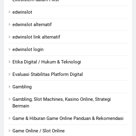
edwinslot
edwinslot alternatif
edwinslot link alternatif
edwinslot login
Etika Digital / Hukum & Teknologi
Evaluasi Stabilitas Platform Digital
Gambling
Gambling, Slot Machines, Kasino Online, Strategi
Bermain
Game & Hiburan Game Online Panduan & Rekomendasi
Game Online / Slot Online