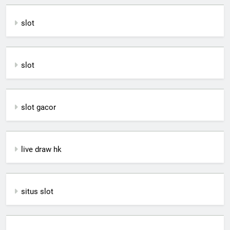
slot
slot
slot gacor
live draw hk
situs slot