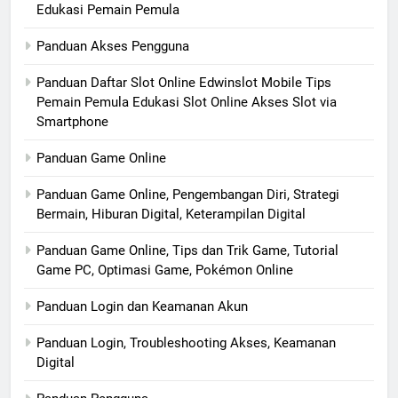
Edukasi Pemain Pemula
Panduan Akses Pengguna
Panduan Daftar Slot Online Edwinslot Mobile Tips
Pemain Pemula Edukasi Slot Online Akses Slot via
Smartphone
Panduan Game Online
Panduan Game Online, Pengembangan Diri, Strategi
Bermain, Hiburan Digital, Keterampilan Digital
Panduan Game Online, Tips dan Trik Game, Tutorial
Game PC, Optimasi Game, Pokémon Online
Panduan Login dan Keamanan Akun
Panduan Login, Troubleshooting Akses, Keamanan
Digital