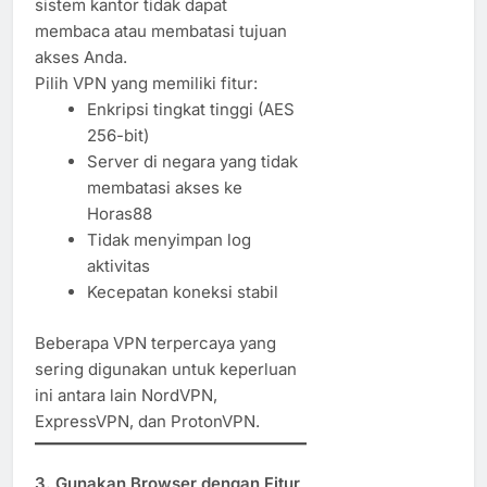
sistem kantor tidak dapat
membaca atau membatasi tujuan
akses Anda.
Pilih VPN yang memiliki fitur:
Enkripsi tingkat tinggi (AES
256-bit)
Server di negara yang tidak
membatasi akses ke
Horas88
Tidak menyimpan log
aktivitas
Kecepatan koneksi stabil
Beberapa VPN terpercaya yang
sering digunakan untuk keperluan
ini antara lain NordVPN,
ExpressVPN, dan ProtonVPN.
3. Gunakan Browser dengan Fitur