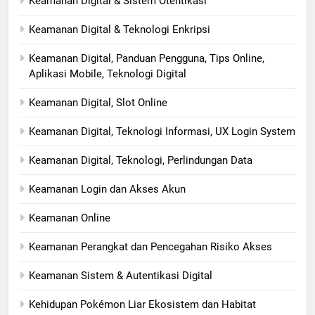
Keamanan Digital & Sistem Otentikasi
Keamanan Digital & Teknologi Enkripsi
Keamanan Digital, Panduan Pengguna, Tips Online,
Aplikasi Mobile, Teknologi Digital
Keamanan Digital, Slot Online
Keamanan Digital, Teknologi Informasi, UX Login System
Keamanan Digital, Teknologi, Perlindungan Data
Keamanan Login dan Akses Akun
Keamanan Online
Keamanan Perangkat dan Pencegahan Risiko Akses
Keamanan Sistem & Autentikasi Digital
Kehidupan Pokémon Liar Ekosistem dan Habitat