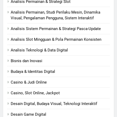
Analisis Permainan & Strategi Slot
Analisis Permainan, Studi Perilaku Mesin, Dinamika
Visual, Pengalaman Pengguna, Sistem Interaktif
Analisis Sistem Permainan & Strategi Pasca-Update
Analisis Slot Mingguan & Pola Permainan Konsisten
Analisis Teknologi & Data Digital
Bisnis dan Inovasi
Budaya & Identitas Digital
Casino & Judi Online
Casino, Slot Online, Jackpot
Desain Digital, Budaya Visual, Teknologi Interaktif
Desain Game Digital