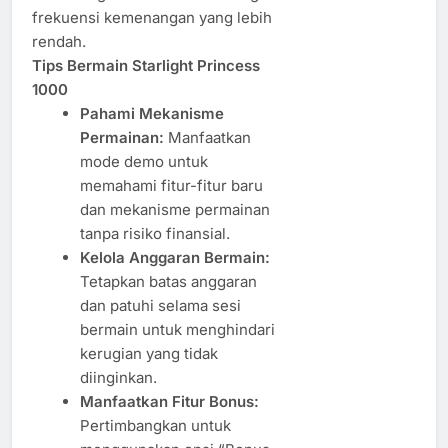
frekuensi kemenangan yang lebih
rendah.
Tips Bermain Starlight Princess
1000
Pahami Mekanisme
Permainan:
Manfaatkan
mode demo untuk
memahami fitur-fitur baru
dan mekanisme permainan
tanpa risiko finansial.
Kelola Anggaran Bermain:
Tetapkan batas anggaran
dan patuhi selama sesi
bermain untuk menghindari
kerugian yang tidak
diinginkan.
Manfaatkan Fitur Bonus:
Pertimbangkan untuk