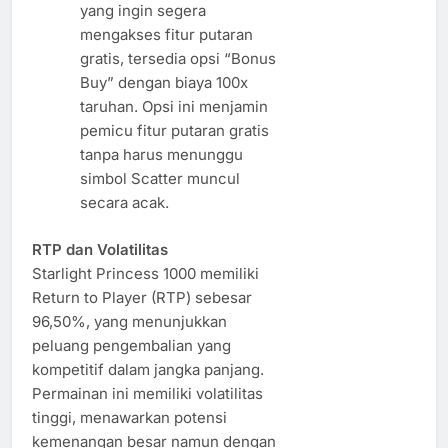
yang ingin segera
mengakses fitur putaran
gratis, tersedia opsi “Bonus
Buy” dengan biaya 100x
taruhan. Opsi ini menjamin
pemicu fitur putaran gratis
tanpa harus menunggu
simbol Scatter muncul
secara acak.
RTP dan Volatilitas
Starlight Princess 1000 memiliki
Return to Player (RTP) sebesar
96,50%, yang menunjukkan
peluang pengembalian yang
kompetitif dalam jangka panjang.
Permainan ini memiliki volatilitas
tinggi, menawarkan potensi
kemenangan besar namun dengan