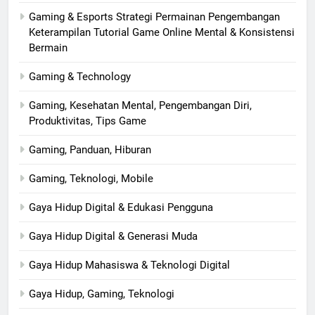
Gaming & Esports Strategi Permainan Pengembangan
Keterampilan Tutorial Game Online Mental & Konsistensi
Bermain
Gaming & Technology
Gaming, Kesehatan Mental, Pengembangan Diri,
Produktivitas, Tips Game
Gaming, Panduan, Hiburan
Gaming, Teknologi, Mobile
Gaya Hidup Digital & Edukasi Pengguna
Gaya Hidup Digital & Generasi Muda
Gaya Hidup Mahasiswa & Teknologi Digital
Gaya Hidup, Gaming, Teknologi