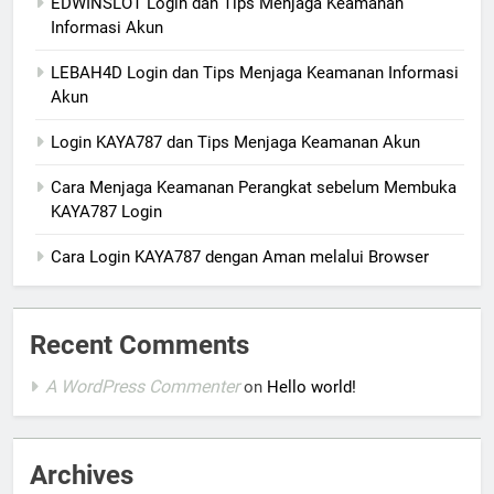
EDWINSLOT Login dan Tips Menjaga Keamanan
Informasi Akun
LEBAH4D Login dan Tips Menjaga Keamanan Informasi
Akun
Login KAYA787 dan Tips Menjaga Keamanan Akun
Cara Menjaga Keamanan Perangkat sebelum Membuka
KAYA787 Login
Cara Login KAYA787 dengan Aman melalui Browser
Recent Comments
A WordPress Commenter
on
Hello world!
Archives