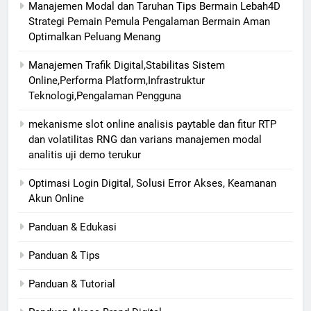
Manajemen Modal dan Taruhan Tips Bermain Lebah4D
Strategi Pemain Pemula Pengalaman Bermain Aman
Optimalkan Peluang Menang
Manajemen Trafik Digital,Stabilitas Sistem
Online,Performa Platform,Infrastruktur
Teknologi,Pengalaman Pengguna
mekanisme slot online analisis paytable dan fitur RTP
dan volatilitas RNG dan varians manajemen modal
analitis uji demo terukur
Optimasi Login Digital, Solusi Error Akses, Keamanan
Akun Online
Panduan & Edukasi
Panduan & Tips
Panduan & Tutorial