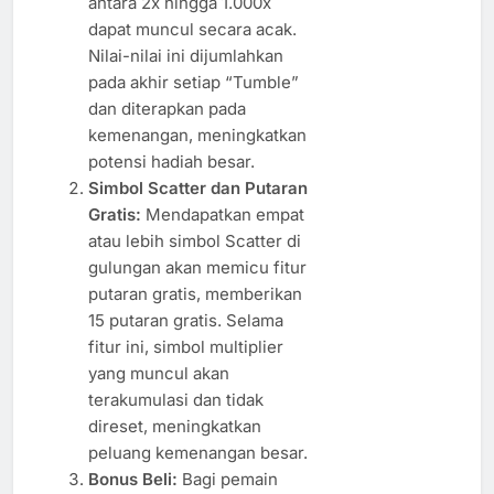
antara 2x hingga 1.000x
dapat muncul secara acak.
Nilai-nilai ini dijumlahkan
pada akhir setiap “Tumble”
dan diterapkan pada
kemenangan, meningkatkan
potensi hadiah besar.
Simbol Scatter dan Putaran
Gratis:
Mendapatkan empat
atau lebih simbol Scatter di
gulungan akan memicu fitur
putaran gratis, memberikan
15 putaran gratis. Selama
fitur ini, simbol multiplier
yang muncul akan
terakumulasi dan tidak
direset, meningkatkan
peluang kemenangan besar.
Bonus Beli:
Bagi pemain