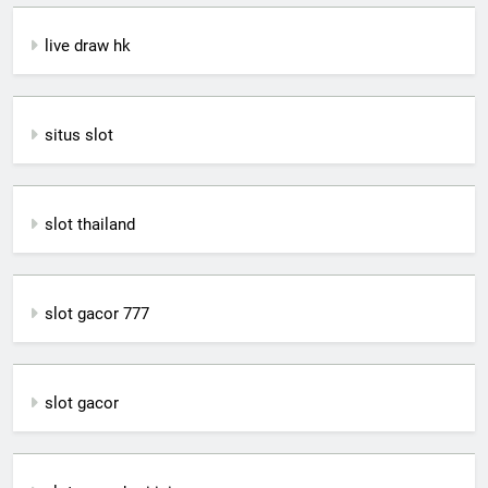
live draw hk
situs slot
slot thailand
slot gacor 777
slot gacor