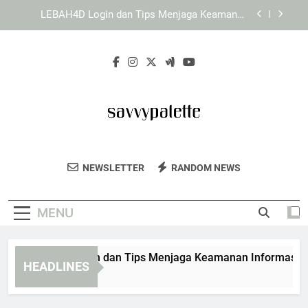
Skip
Login KAYA787 dan Tips Menjaga Keamanan
to
Akun
content
Cara Menjaga Keamanan Perangkat sebelum
Membuka KAYA787 Login
EDWINSLOT Login dan Tips Menjaga Keamanan
Informasi Akun
LEBAH4D Login dan Tips Menjaga Keamanan
Informasi Akun
Login KAYA787 dan Tips Menjaga Keamanan
Akun
Savvy Palette
Inspirasi Desain Kreatif Dan Tips Dekorasi
Cara Menjaga Keamanan Perangkat sebelum
NEWSLETTER
RANDOM NEWS
Membuka KAYA787 Login
Rumah Dari Savvy Palette. Solusi Untuk
Rumah Impian Anda.
MENU
DWINSLOT Login dan Tips Menjaga Keamanan Informasi Akun
HEADLINES
Weeks Ago