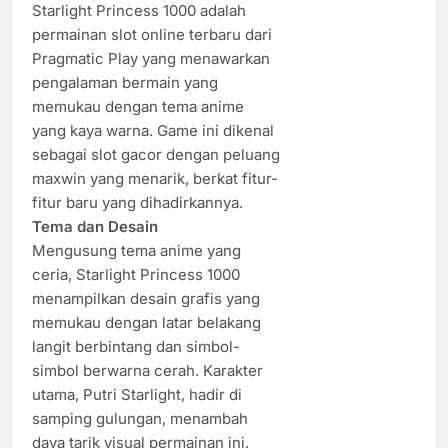
Starlight Princess 1000 adalah
permainan slot online terbaru dari
Pragmatic Play yang menawarkan
pengalaman bermain yang
memukau dengan tema anime
yang kaya warna. Game ini dikenal
sebagai slot gacor dengan peluang
maxwin yang menarik, berkat fitur-
fitur baru yang dihadirkannya.
Tema dan Desain
Mengusung tema anime yang
ceria, Starlight Princess 1000
menampilkan desain grafis yang
memukau dengan latar belakang
langit berbintang dan simbol-
simbol berwarna cerah. Karakter
utama, Putri Starlight, hadir di
samping gulungan, menambah
daya tarik visual permainan ini.