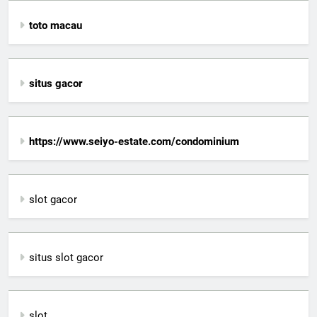
toto macau
situs gacor
https://www.seiyo-estate.com/condominium
slot gacor
situs slot gacor
slot