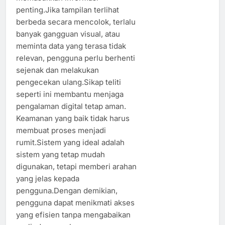
penting.Jika tampilan terlihat
berbeda secara mencolok, terlalu
banyak gangguan visual, atau
meminta data yang terasa tidak
relevan, pengguna perlu berhenti
sejenak dan melakukan
pengecekan ulang.Sikap teliti
seperti ini membantu menjaga
pengalaman digital tetap aman.
Keamanan yang baik tidak harus
membuat proses menjadi
rumit.Sistem yang ideal adalah
sistem yang tetap mudah
digunakan, tetapi memberi arahan
yang jelas kepada
pengguna.Dengan demikian,
pengguna dapat menikmati akses
yang efisien tanpa mengabaikan