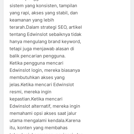
sistem yang konsisten, tampilan
yang rapi, akses yang stabil, dan
keamanan yang lebih
terarah.Dalam strategi SEO, artikel
tentang Edwinslot sebaiknya tidak
hanya mengulang brand keyword,
tetapi juga menjawab alasan di
balik pencarian pengguna.
Ketika pengguna mencari
Edwinslot login, mereka biasanya
membutuhkan akses yang
jelas.Ketika mencari Edwinslot
resmi, mereka ingin
kepastian.Ketika mencari
Edwinslot alternatif, mereka ingin
memahami opsi akses saat jalur
utama mengalami kendala.Karena
itu, konten yang membahas