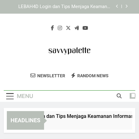
Skip
Login KAYA787 dan Tips Menjaga Keamanan
to
Akun
content
Cara Menjaga Keamanan Perangkat sebelum
Membuka KAYA787 Login
EDWINSLOT Login dan Tips Menjaga Keamanan
Informasi Akun
LEBAH4D Login dan Tips Menjaga Keamanan
Informasi Akun
Login KAYA787 dan Tips Menjaga Keamanan
Akun
Savvy Palette
Inspirasi Desain Kreatif Dan Tips Dekorasi
Cara Menjaga Keamanan Perangkat sebelum
NEWSLETTER
RANDOM NEWS
Membuka KAYA787 Login
Rumah Dari Savvy Palette. Solusi Untuk
Rumah Impian Anda.
MENU
DWINSLOT Login dan Tips Menjaga Keamanan Informasi Akun
HEADLINES
Weeks Ago