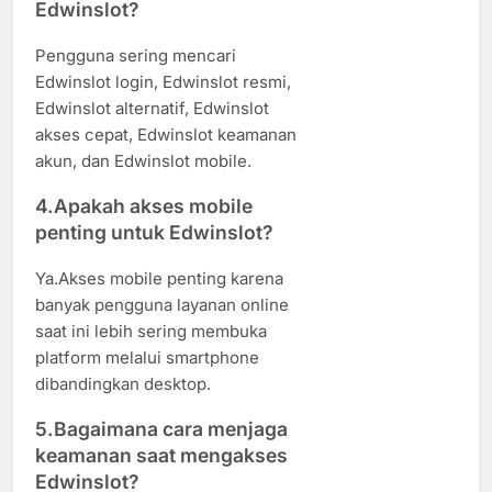
Edwinslot?
Pengguna sering mencari
Edwinslot login, Edwinslot resmi,
Edwinslot alternatif, Edwinslot
akses cepat, Edwinslot keamanan
akun, dan Edwinslot mobile.
4.Apakah akses mobile
penting untuk Edwinslot?
Ya.Akses mobile penting karena
banyak pengguna layanan online
saat ini lebih sering membuka
platform melalui smartphone
dibandingkan desktop.
5.Bagaimana cara menjaga
keamanan saat mengakses
Edwinslot?