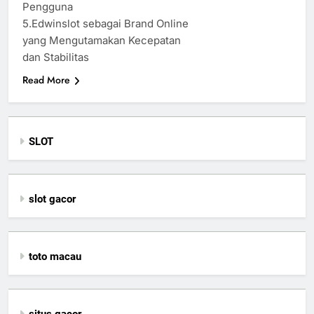
Pengguna
5.Edwinslot sebagai Brand Online
yang Mengutamakan Kecepatan
dan Stabilitas
Read More
SLOT
slot gacor
toto macau