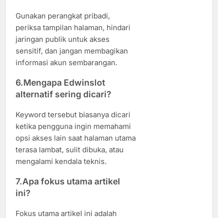
Gunakan perangkat pribadi,
periksa tampilan halaman, hindari
jaringan publik untuk akses
sensitif, dan jangan membagikan
informasi akun sembarangan.
6.Mengapa Edwinslot
alternatif sering dicari?
Keyword tersebut biasanya dicari
ketika pengguna ingin memahami
opsi akses lain saat halaman utama
terasa lambat, sulit dibuka, atau
mengalami kendala teknis.
7.Apa fokus utama artikel
ini?
Fokus utama artikel ini adalah