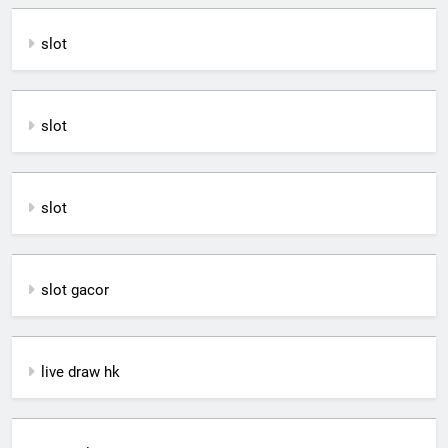
slot
slot
slot
slot gacor
live draw hk