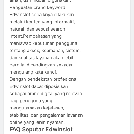
aman, dan mudah digunakan.
Penguatan brand keyword
Edwinslot sebaiknya dilakukan
melalui konten yang informatif,
natural, dan sesuai search
intent.Pembahasan yang
menjawab kebutuhan pengguna
tentang akses, keamanan, sistem,
dan kualitas layanan akan lebih
bernilai dibandingkan sekadar
mengulang kata kunci.
Dengan pendekatan profesional,
Edwinslot dapat diposisikan
sebagai brand digital yang relevan
bagi pengguna yang
mengutamakan kejelasan,
stabilitas, dan pengalaman layanan
online yang lebih nyaman.
FAQ Seputar Edwinslot