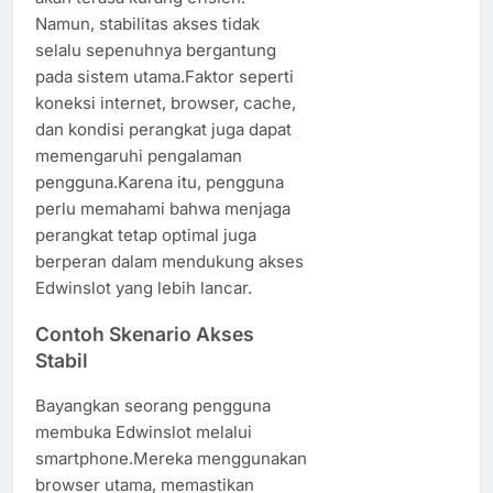
Namun, stabilitas akses tidak
selalu sepenuhnya bergantung
pada sistem utama.Faktor seperti
koneksi internet, browser, cache,
dan kondisi perangkat juga dapat
memengaruhi pengalaman
pengguna.Karena itu, pengguna
perlu memahami bahwa menjaga
perangkat tetap optimal juga
berperan dalam mendukung akses
Edwinslot yang lebih lancar.
Contoh Skenario Akses
Stabil
Bayangkan seorang pengguna
membuka Edwinslot melalui
smartphone.Mereka menggunakan
browser utama, memastikan