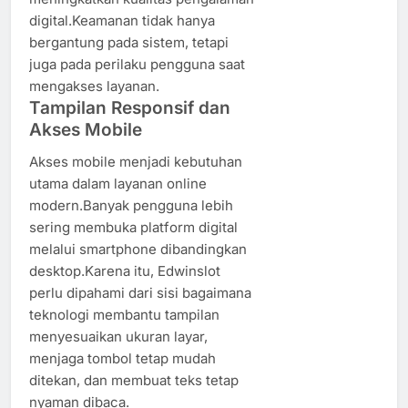
digital.Keamanan tidak hanya
bergantung pada sistem, tetapi
juga pada perilaku pengguna saat
mengakses layanan.
Tampilan Responsif dan
Akses Mobile
Akses mobile menjadi kebutuhan
utama dalam layanan online
modern.Banyak pengguna lebih
sering membuka platform digital
melalui smartphone dibandingkan
desktop.Karena itu, Edwinslot
perlu dipahami dari sisi bagaimana
teknologi membantu tampilan
menyesuaikan ukuran layar,
menjaga tombol tetap mudah
ditekan, dan membuat teks tetap
nyaman dibaca.