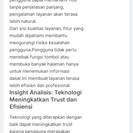
tanpa penjelasan panjang,
pengalaman layanan akan terasa
lebih natural.
Dari sisi kualitas layanan, fitur yang
mudah dipahami membantu
mengurangi risiko kesalahan
pengguna.Pengguna tidak perlu
menebak fungsi tombol atau
membuka banyak halaman hanya
untuk menemukan informasi
dasar.Ini membuat layanan terasa
lebih efisien dan profesional.
Insight Analisis: Teknologi
Meningkatkan Trust dan
Efisiensi
Teknologi yang diterapkan dengan
baik dapat meningkatkan trust
karena pengguna merasakan