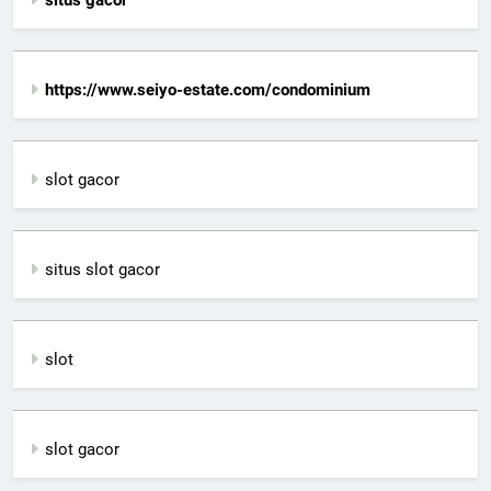
situs gacor
https://www.seiyo-estate.com/condominium
slot gacor
situs slot gacor
slot
slot gacor