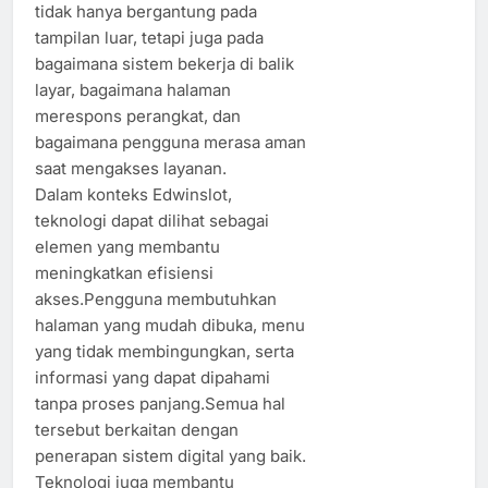
tidak hanya bergantung pada
tampilan luar, tetapi juga pada
bagaimana sistem bekerja di balik
layar, bagaimana halaman
merespons perangkat, dan
bagaimana pengguna merasa aman
saat mengakses layanan.
Dalam konteks Edwinslot,
teknologi dapat dilihat sebagai
elemen yang membantu
meningkatkan efisiensi
akses.Pengguna membutuhkan
halaman yang mudah dibuka, menu
yang tidak membingungkan, serta
informasi yang dapat dipahami
tanpa proses panjang.Semua hal
tersebut berkaitan dengan
penerapan sistem digital yang baik.
Teknologi juga membantu