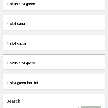
situs slot gacor
slot dana
slot gacor
situs slot gacor
slot gacor hari ini
Search