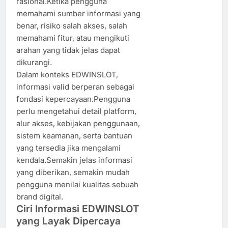
rasional.Ketika pengguna
memahami sumber informasi yang
benar, risiko salah akses, salah
memahami fitur, atau mengikuti
arahan yang tidak jelas dapat
dikurangi.
Dalam konteks EDWINSLOT,
informasi valid berperan sebagai
fondasi kepercayaan.Pengguna
perlu mengetahui detail platform,
alur akses, kebijakan penggunaan,
sistem keamanan, serta bantuan
yang tersedia jika mengalami
kendala.Semakin jelas informasi
yang diberikan, semakin mudah
pengguna menilai kualitas sebuah
brand digital.
Ciri Informasi EDWINSLOT
yang Layak Dipercaya