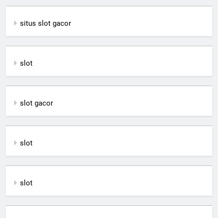
situs slot gacor
slot
slot gacor
slot
slot