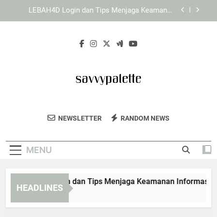
Skip
Login KAYA787 dan Tips Menjaga Keamanan
to
Akun
content
Cara Menjaga Keamanan Perangkat sebelum
Membuka KAYA787 Login
EDWINSLOT Login dan Tips Menjaga Keamanan
Informasi Akun
LEBAH4D Login dan Tips Menjaga Keamanan
Informasi Akun
Login KAYA787 dan Tips Menjaga Keamanan
Akun
Savvy Palette
Inspirasi Desain Kreatif Dan Tips Dekorasi
Cara Menjaga Keamanan Perangkat sebelum
NEWSLETTER
RANDOM NEWS
Membuka KAYA787 Login
Rumah Dari Savvy Palette. Solusi Untuk
Rumah Impian Anda.
MENU
DWINSLOT Login dan Tips Menjaga Keamanan Informasi Akun
HEADLINES
Weeks Ago