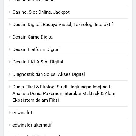
Casino, Slot Online, Jackpot
Desain Digital, Budaya Visual, Teknologi Interaktif
Desain Game Digital
Desain Platform Digital
Desain UI/UX Slot Digital
Diagnostik dan Solusi Akses Digital
Dunia Fiksi & Ekologi Studi Lingkungan Imajinatif
Analisis Dunia Pokémon Interaksi Makhluk & Alam
Ekosistem dalam Fiksi
edwinslot
edwinslot alternatif