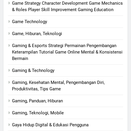
Game Strategy Character Development Game Mechanics
& Roles Player Skill Improvement Gaming Education
Game Technology
Game, Hiburan, Teknologi
Gaming & Esports Strategi Permainan Pengembangan
Keterampilan Tutorial Game Online Mental & Konsistensi
Bermain
Gaming & Technology
Gaming, Kesehatan Mental, Pengembangan Diri,
Produktivitas, Tips Game
Gaming, Panduan, Hiburan
Gaming, Teknologi, Mobile
Gaya Hidup Digital & Edukasi Pengguna