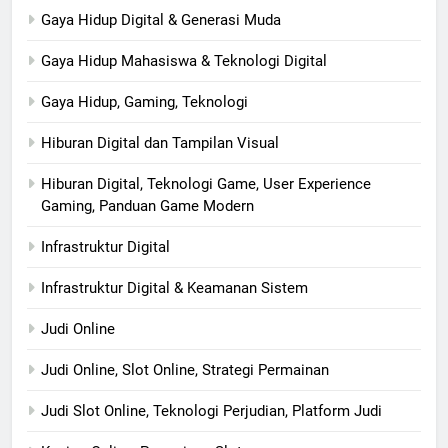
Gaya Hidup Digital & Generasi Muda
Gaya Hidup Mahasiswa & Teknologi Digital
Gaya Hidup, Gaming, Teknologi
Hiburan Digital dan Tampilan Visual
Hiburan Digital, Teknologi Game, User Experience
Gaming, Panduan Game Modern
Infrastruktur Digital
Infrastruktur Digital & Keamanan Sistem
Judi Online
Judi Online, Slot Online, Strategi Permainan
Judi Slot Online, Teknologi Perjudian, Platform Judi