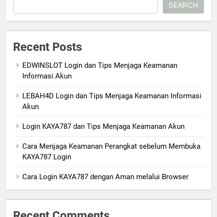
SEARCH
Recent Posts
EDWINSLOT Login dan Tips Menjaga Keamanan
Informasi Akun
LEBAH4D Login dan Tips Menjaga Keamanan Informasi
Akun
Login KAYA787 dan Tips Menjaga Keamanan Akun
Cara Menjaga Keamanan Perangkat sebelum Membuka
KAYA787 Login
Cara Login KAYA787 dengan Aman melalui Browser
Recent Comments