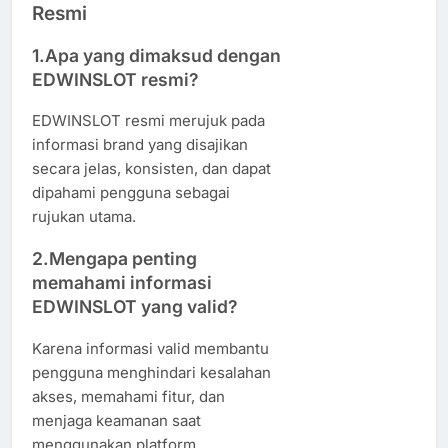
Resmi
1.Apa yang dimaksud dengan
EDWINSLOT resmi?
EDWINSLOT resmi merujuk pada
informasi brand yang disajikan
secara jelas, konsisten, dan dapat
dipahami pengguna sebagai
rujukan utama.
2.Mengapa penting
memahami informasi
EDWINSLOT yang valid?
Karena informasi valid membantu
pengguna menghindari kesalahan
akses, memahami fitur, dan
menjaga keamanan saat
menggunakan platform.