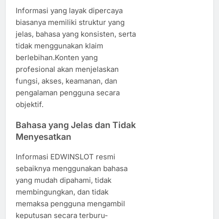
Informasi yang layak dipercaya
biasanya memiliki struktur yang
jelas, bahasa yang konsisten, serta
tidak menggunakan klaim
berlebihan.Konten yang
profesional akan menjelaskan
fungsi, akses, keamanan, dan
pengalaman pengguna secara
objektif.
Bahasa yang Jelas dan Tidak
Menyesatkan
Informasi EDWINSLOT resmi
sebaiknya menggunakan bahasa
yang mudah dipahami, tidak
membingungkan, dan tidak
memaksa pengguna mengambil
keputusan secara terburu-