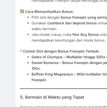
mendapatkan freespin tanpa menunggu scat
Cara Memanfaatkan Bonus:
Pilih slot dengan
bonus freespin yang serin
Gunakan
cashback dan deposit bonus
untuk
waktu bermain.
Jika modal cukup, coba
fitur Buy Bonus
untu
mendapatkan keuntungan dari mode bonus.
?
Contoh Slot dengan Bonus Freespin Terbaik:
Gates of Olympus – Multiplier hingga 500x 
Sweet Bonanza – Bonus freespin dengan p
100x.
Buffalo King Megaways – Wild multiplier h
freespin.
5. Bermain di Waktu yang Tepat