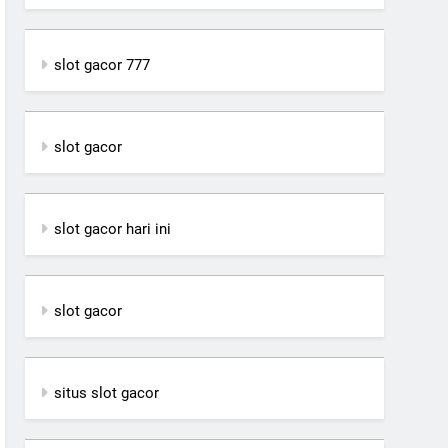
slot gacor 777
slot gacor
slot gacor hari ini
slot gacor
situs slot gacor