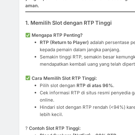
aman.
1. Memilih Slot dengan RTP Tinggi
Mengapa RTP Penting?
RTP (Return to Player)
adalah persentase p
kepada pemain dalam jangka panjang.
Semakin tinggi RTP, semakin besar kemung
mendapatkan kembali uang yang telah diper
Cara Memilih Slot RTP Tinggi:
Pilih slot dengan
RTP di atas 96%
.
Cek informasi RTP di situs resmi penyedia 
online.
Hindari slot dengan RTP rendah (<94%) ka
lebih kecil.
?
Contoh Slot RTP Tinggi: