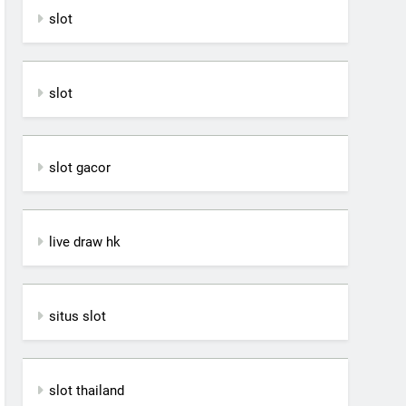
slot
slot
slot gacor
live draw hk
situs slot
slot thailand