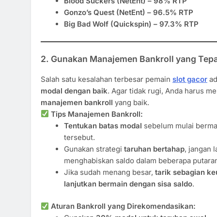
Blood Suckers (NetEnt) – 98% RTP
Gonzo’s Quest (NetEnt) – 96.5% RTP
Big Bad Wolf (Quickspin) – 97.3% RTP
2. Gunakan Manajemen Bankroll yang Tepa
Salah satu kesalahan terbesar pemain
slot gacor
ad
modal dengan baik
. Agar tidak rugi, Anda harus mem
manajemen bankroll
yang baik.
Tips Manajemen Bankroll:
Tentukan batas modal
sebelum mulai bermai
tersebut.
Gunakan strategi
taruhan bertahap
, jangan 
menghabiskan saldo dalam beberapa putara
Jika sudah menang besar,
tarik sebagian k
lanjutkan bermain dengan sisa saldo
.
Aturan Bankroll yang Direkomendasikan: