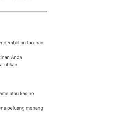
engembalian taruhan
kinan Anda
taruhkan.
game atau kasino
rena peluang menang