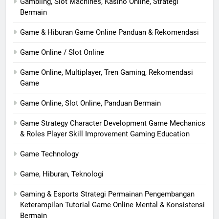
Gambling, Slot Machines, Kasino Online, Strategi
Bermain
Game & Hiburan Game Online Panduan & Rekomendasi
Game Online / Slot Online
Game Online, Multiplayer, Tren Gaming, Rekomendasi
Game
Game Online, Slot Online, Panduan Bermain
Game Strategy Character Development Game Mechanics
& Roles Player Skill Improvement Gaming Education
Game Technology
Game, Hiburan, Teknologi
Gaming & Esports Strategi Permainan Pengembangan
Keterampilan Tutorial Game Online Mental & Konsistensi
Bermain