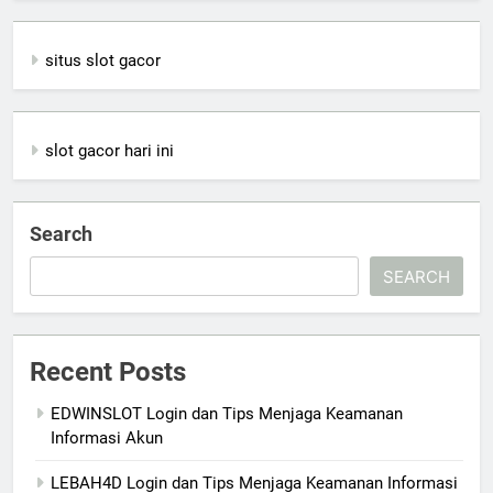
situs slot gacor
slot gacor hari ini
Search
SEARCH
Recent Posts
EDWINSLOT Login dan Tips Menjaga Keamanan
Informasi Akun
LEBAH4D Login dan Tips Menjaga Keamanan Informasi