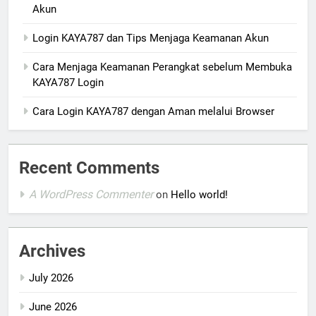
Akun
Login KAYA787 dan Tips Menjaga Keamanan Akun
Cara Menjaga Keamanan Perangkat sebelum Membuka
KAYA787 Login
Cara Login KAYA787 dengan Aman melalui Browser
Recent Comments
A WordPress Commenter
on
Hello world!
Archives
July 2026
June 2026