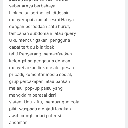
sebenarnya berbahaya
Link palsu sering kali didesain
menyerupai alamat resmi.Hanya
dengan perbedaan satu huruf,
tambahan subdomain, atau query
URL mencurigakan, pengguna
dapat tertipu bila tidak
teliti.Penyerang memanfaatkan
kelengahan pengguna dengan
menyebarkan link melalui pesan
pribadi, komentar media sosial,
grup percakapan, atau bahkan
melalui pop-up palsu yang
mengklaim berasal dari
sistem.Untuk itu, membangun pola
pikir waspada menjadi langkah
awal menghindari potensi
ancaman