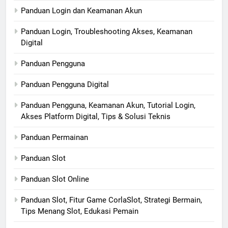
Panduan Login dan Keamanan Akun
Panduan Login, Troubleshooting Akses, Keamanan
Digital
Panduan Pengguna
Panduan Pengguna Digital
Panduan Pengguna, Keamanan Akun, Tutorial Login,
Akses Platform Digital, Tips & Solusi Teknis
Panduan Permainan
Panduan Slot
Panduan Slot Online
Panduan Slot, Fitur Game CorlaSlot, Strategi Bermain,
Tips Menang Slot, Edukasi Pemain