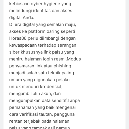
kebiasaan cyber hygiene yang
melindungi identitas dan akses
digital Anda.
Di era digital yang semakin maju,
akses ke platform daring seperti
Horas88 perlu diimbangi dengan
kewaspadaan terhadap serangan
siber khususnya link palsu yang
meniru halaman login resmi.Modus
penyamaran link atau phishing
menjadi salah satu teknik paling
umum yang digunakan pelaku
untuk mencuri kredensial,
mengambil alih akun, dan
mengumpulkan data sensitif.Tanpa
pemahaman yang baik mengenai
cara verifikasi tautan, pengguna
rentan terjebak pada halaman
palsu yang tampak asli namun