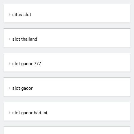
situs slot
slot thailand
slot gacor 777
slot gacor
slot gacor hari ini