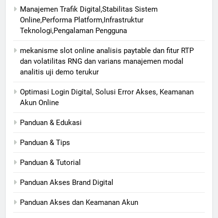
Manajemen Trafik Digital,Stabilitas Sistem
Online,Performa Platform,Infrastruktur
Teknologi,Pengalaman Pengguna
mekanisme slot online analisis paytable dan fitur RTP
dan volatilitas RNG dan varians manajemen modal
analitis uji demo terukur
Optimasi Login Digital, Solusi Error Akses, Keamanan
Akun Online
Panduan & Edukasi
Panduan & Tips
Panduan & Tutorial
Panduan Akses Brand Digital
Panduan Akses dan Keamanan Akun