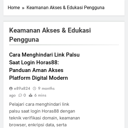
Home
Keamanan Akses & Edukasi Pengguna
Keamanan Akses & Edukasi
Pengguna
Cara Menghindari Link Palsu
Saat Login Horas88:
Panduan Aman Akses
Platform Digital Modern
e89a824
9 months
ago
0
6 mins
Pelajari cara menghindari link
palsu saat login Horas88 dengan
teknik verifikasi domain, keamanan
browser, enkripsi data, serta