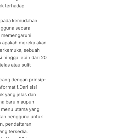
ak terhadap
 pada kemudahan
engguna secara
na memengaruhi
n apakah mereka akan
 terkemuka, sebuah
 hingga lebih dari 20
las atau sulit
cang dengan prinsip-
ormatif.Dari sisi
ak yang jelas dan
una baru maupun
 menu utama yang
nkan pengguna untuk
n, pendaftaran,
ang tersedia.