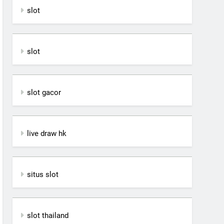
slot
slot
slot gacor
live draw hk
situs slot
slot thailand