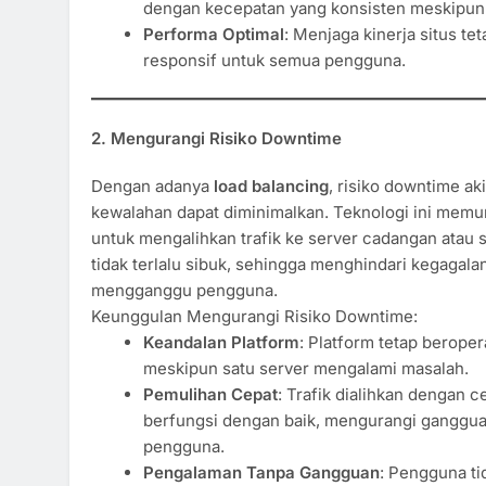
dengan kecepatan yang konsisten meskipun a
Performa Optimal
: Menjaga kinerja situs te
responsif untuk semua pengguna.
2. Mengurangi Risiko Downtime
Dengan adanya
load balancing
, risiko downtime ak
kewalahan dapat diminimalkan. Teknologi ini mem
untuk mengalihkan trafik ke server cadangan atau s
tidak terlalu sibuk, sehingga menghindari kegagala
mengganggu pengguna.
Keunggulan Mengurangi Risiko Downtime:
Keandalan Platform
: Platform tetap berope
meskipun satu server mengalami masalah.
Pemulihan Cepat
: Trafik dialihkan dengan c
berfungsi dengan baik, mengurangi ganggu
pengguna.
Pengalaman Tanpa Gangguan
: Pengguna ti