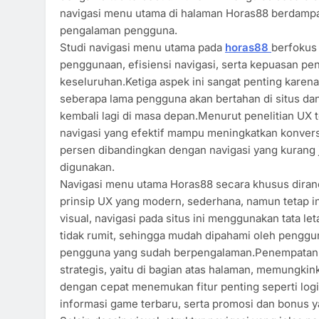
navigasi menu utama di halaman Horas88 berdamp
pengalaman pengguna.
Studi navigasi menu utama pada
horas88
berfokus
penggunaan, efisiensi navigasi, serta kepuasan p
keseluruhan.Ketiga aspek ini sangat penting kare
seberapa lama pengguna akan bertahan di situs da
kembali lagi di masa depan.Menurut penelitian UX
navigasi yang efektif mampu meningkatkan konversi
persen dibandingkan dengan navigasi yang kurang je
digunakan.
Navigasi menu utama Horas88 secara khusus diran
prinsip UX yang modern, sederhana, namun tetap inf
visual, navigasi pada situs ini menggunakan tata let
tidak rumit, sehingga mudah dipahami oleh pengg
pengguna yang sudah berpengalaman.Penempatan
strategis, yaitu di bagian atas halaman, memungki
dengan cepat menemukan fitur penting seperti logi
informasi game terbaru, serta promosi dan bonus y