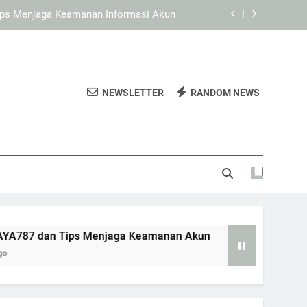
ps Menjaga Keamanan Informasi Akun
787 dan Tips Menjaga Keamanan Akun
kat sebelum Membuka KAYA787 Login
NEWSLETTER
RANDOM NEWS
ps Menjaga Keamanan Informasi Akun
ps Menjaga Keamanan Informasi Akun
lusi Untuk Rumah Impian Anda.
787 dan Tips Menjaga Keamanan Akun
kat sebelum Membuka KAYA787 Login
an Tips Menjaga Keamanan Akun
Cara Menjaga Keama
3 Weeks Ago