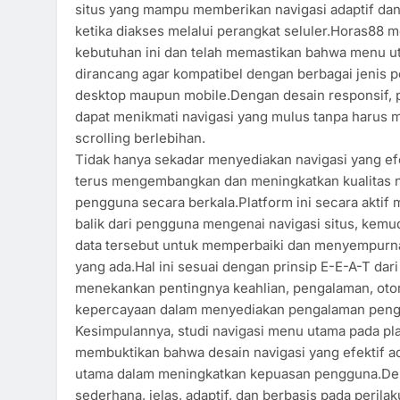
situs yang mampu memberikan navigasi adaptif dan
ketika diakses melalui perangkat seluler.Horas88 
kebutuhan ini dan telah memastikan bahwa menu 
dirancang agar kompatibel dengan berbagai jenis p
desktop maupun mobile.Dengan desain responsif,
dapat menikmati navigasi yang mulus tanpa harus 
scrolling berlebihan.
Tidak hanya sekadar menyediakan navigasi yang efe
terus mengembangkan dan meningkatkan kualitas na
pengguna secara berkala.Platform ini secara akt
balik dari pengguna mengenai navigasi situs, ke
data tersebut untuk memperbaiki dan menyempurna
yang ada.Hal ini sesuai dengan prinsip E-E-A-T dar
menekankan pentingnya keahlian, pengalaman, otor
kepercayaan dalam menyediakan pengalaman peng
Kesimpulannya, studi navigasi menu utama pada pl
membuktikan bahwa desain navigasi yang efektif ad
utama dalam meningkatkan kepuasan pengguna.De
sederhana, jelas, adaptif, dan berbasis pada peril