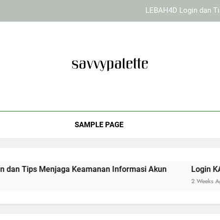
LEBAH4D Login dan Ti
Login KAYA
Cara Menjaga Keamanan Perang
EDWINSLOT Login dan Ti
vy Palette
LEBAH4D Login dan Ti
Desain Kreatif Dan Tips Dekorasi Rumah Dari Savvy Palette. So
Login KAYA
SAMPLE PAGE
Cara Menjaga Keamanan Perang
ps Menjaga Keamanan Informasi Akun
Login KAYA787 
2 Weeks Ago