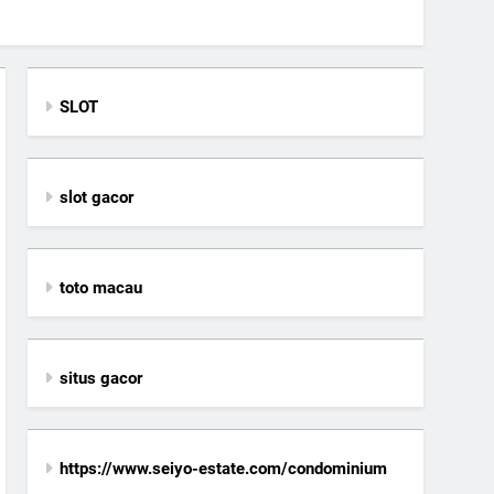
SLOT
slot gacor
toto macau
situs gacor
https://www.seiyo-estate.com/condominium