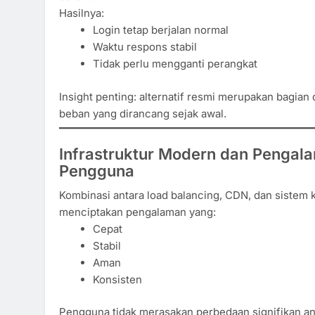
Hasilnya:
Login tetap berjalan normal
Waktu respons stabil
Tidak perlu mengganti perangkat
Insight penting: alternatif resmi merupakan bagian d
beban yang dirancang sejak awal.
Infrastruktur Modern dan Pengal
Pengguna
Kombinasi antara load balancing, CDN, dan siste
menciptakan pengalaman yang:
Cepat
Stabil
Aman
Konsisten
Pengguna tidak merasakan perbedaan signifikan a