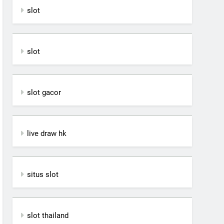
slot
slot
slot gacor
live draw hk
situs slot
slot thailand