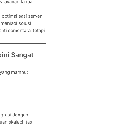
s layanan tanpa
optimalisasi server,
i menjadi solusi
anti sementara, tetapi
kini Sangat
m yang mampu:
egrasi dengan
an skalabilitas