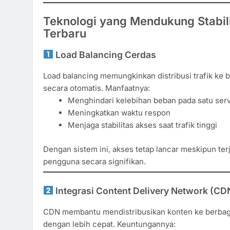
Teknologi yang Mendukung Stabili
Terbaru
Load Balancing Cerdas
Load balancing memungkinkan distribusi trafik ke 
secara otomatis. Manfaatnya:
Menghindari kelebihan beban pada satu ser
Meningkatkan waktu respon
Menjaga stabilitas akses saat trafik tinggi
Dengan sistem ini, akses tetap lancar meskipun ter
pengguna secara signifikan.
Integrasi Content Delivery Network (CD
CDN membantu mendistribusikan konten ke berbaga
dengan lebih cepat. Keuntungannya: