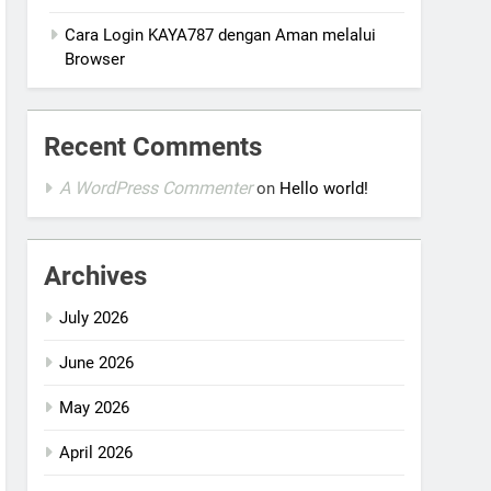
Cara Login KAYA787 dengan Aman melalui
Browser
Recent Comments
A WordPress Commenter
on
Hello world!
Archives
July 2026
June 2026
May 2026
April 2026