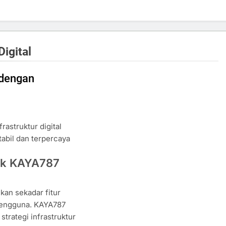
Digital
dengan
astruktur digital
abil dan terpercaya
alik KAYA787
kan sekadar fitur
pengguna. KAYA787
strategi infrastruktur