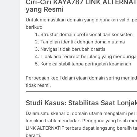
Ciri-Ciri KAYA787 LINK ALTERNAT
yang Resmi
Untuk memastikan domain yang digunakan valid, per
berikut:
Struktur domain profesional dan konsisten
Tampilan identik dengan domain utama
Navigasi tidak berubah drastis
Tidak ada redirect berulang yang mencuriga
Koneksi stabil tanpa peringatan keamanan
Perbedaan kecil dalam ejaan domain sering menjad
tidak resmi.
Studi Kasus: Stabilitas Saat Lonja
Dalam satu skenario, domain utama mengalami per
lonjakan trafik mendadak. Pengguna yang telah m
LINK ALTERNATIF terbaru dapat langsung beralih 
berarti.