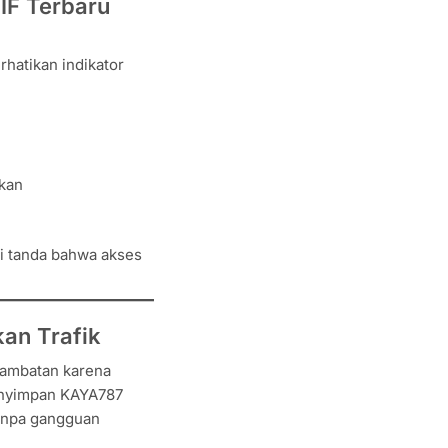
IF Terbaru
hatikan indikator
kan
i tanda bahwa akses
kan Trafik
lambatan karena
enyimpan KAYA787
tanpa gangguan