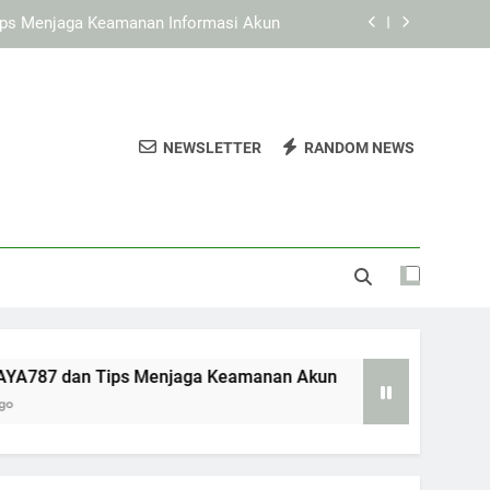
ps Menjaga Keamanan Informasi Akun
787 dan Tips Menjaga Keamanan Akun
kat sebelum Membuka KAYA787 Login
NEWSLETTER
RANDOM NEWS
ps Menjaga Keamanan Informasi Akun
ps Menjaga Keamanan Informasi Akun
lusi Untuk Rumah Impian Anda.
787 dan Tips Menjaga Keamanan Akun
kat sebelum Membuka KAYA787 Login
dan Tips Menjaga Keamanan Akun
Cara Menjaga Keama
3 Weeks Ago