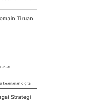
Domain Tiruan
rakter
i keamanan digital.
agai Strategi