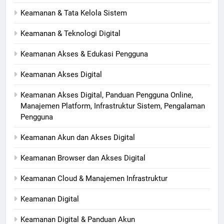
Keamanan & Tata Kelola Sistem
Keamanan & Teknologi Digital
Keamanan Akses & Edukasi Pengguna
Keamanan Akses Digital
Keamanan Akses Digital, Panduan Pengguna Online,
Manajemen Platform, Infrastruktur Sistem, Pengalaman
Pengguna
Keamanan Akun dan Akses Digital
Keamanan Browser dan Akses Digital
Keamanan Cloud & Manajemen Infrastruktur
Keamanan Digital
Keamanan Digital & Panduan Akun