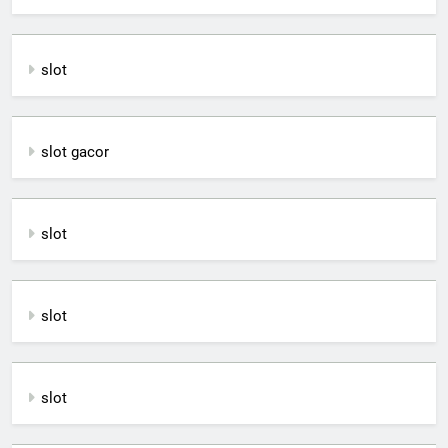
slot
slot gacor
slot
slot
slot