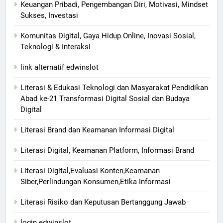
Keuangan Pribadi, Pengembangan Diri, Motivasi, Mindset
Sukses, Investasi
Komunitas Digital, Gaya Hidup Online, Inovasi Sosial,
Teknologi & Interaksi
link alternatif edwinslot
Literasi & Edukasi Teknologi dan Masyarakat Pendidikan
Abad ke-21 Transformasi Digital Sosial dan Budaya
Digital
Literasi Brand dan Keamanan Informasi Digital
Literasi Digital, Keamanan Platform, Informasi Brand
Literasi Digital,Evaluasi Konten,Keamanan
Siber,Perlindungan Konsumen,Etika Informasi
Literasi Risiko dan Keputusan Bertanggung Jawab
login edwinslot