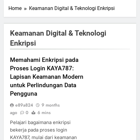
Home
Keamanan Digital & Teknologi Enkripsi
Keamanan Digital & Teknologi
Enkripsi
Memahami Enkripsi pada
Proses Login KAYA787:
Lapisan Keamanan Modern
untuk Perlindungan Data
Pengguna
e89a824
9 months
ago
0
6 mins
Pelajari bagaimana enkripsi
bekerja pada proses login
KAYA787, mulai dari keamanan