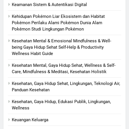
Keamanan Sistem & Autentikasi Digital
Kehidupan Pokémon Liar Ekosistem dan Habitat
Pokémon Perilaku Alami Pokémon Dunia Alam
Pokémon Studi Lingkungan Pokémon
Kesehatan Mental & Emosional Mindfulness & Well-
being Gaya Hidup Sehat Self-Help & Productivity
Wellness Habit Guide
Kesehatan Mental, Gaya Hidup Sehat, Wellness & Self-
Care, Mindfulness & Meditasi, Kesehatan Holistik
Kesehatan, Gaya Hidup Sehat, Lingkungan, Teknologi Air,
Panduan Kesehatan
Kesehatan, Gaya Hidup, Edukasi Publik, Lingkungan,
Wellness
Keuangan Keluarga