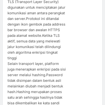
TLS (Transport Layer Security)
digunakan untuk menciptakan jalur
komunikasi aman antara perangkat
dan server.Protokol ini ditandai
dengan ikon gembok pada address
bar browser dan awalan HTTPS
pada alamat website.Ketika TLS
aktif, semua data yang melewati
jalur komunikasi telah dilindungi
oleh algoritma enkripsi tingkat
tinggi
Selain transport layer, platform
juga menerapkan enkripsi pada sisi
server melalui hashing.Password
tidak disimpan dalam bentuk asli
melainkan diubah menjadi bentuk
hash.Hashing merupakan proses
satu arah sehingga hasilnya tidak
bisa dikembalikan ke kata sandi