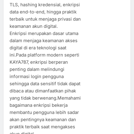
TLS, hashing kredensial, enkripsi
data end-to-end, hingga praktik
terbaik untuk menjaga privasi dan
keamanan akun digital.
Enkripsi merupakan dasar utama
dalam menjaga keamanan akses
digital di era teknologi saat
ini.Pada platform modern seperti
KAYA787, enkripsi berperan
penting dalam melindungi
informasi login pengguna
sehingga data sensitif tidak dapat
dibaca atau dimanfaatkan pihak
yang tidak berwenang.Memahami
bagaimana enkripsi bekerja
membantu pengguna lebih sadar
akan pentingnya keamanan dan
praktik terbaik saat mengakses
akun digital