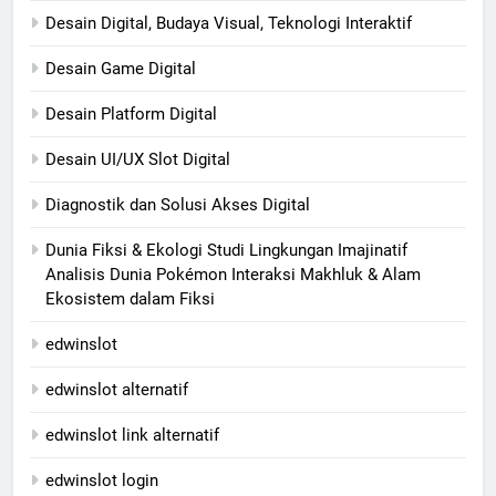
Desain Digital, Budaya Visual, Teknologi Interaktif
Desain Game Digital
Desain Platform Digital
Desain UI/UX Slot Digital
Diagnostik dan Solusi Akses Digital
Dunia Fiksi & Ekologi Studi Lingkungan Imajinatif
Analisis Dunia Pokémon Interaksi Makhluk & Alam
Ekosistem dalam Fiksi
edwinslot
edwinslot alternatif
edwinslot link alternatif
edwinslot login