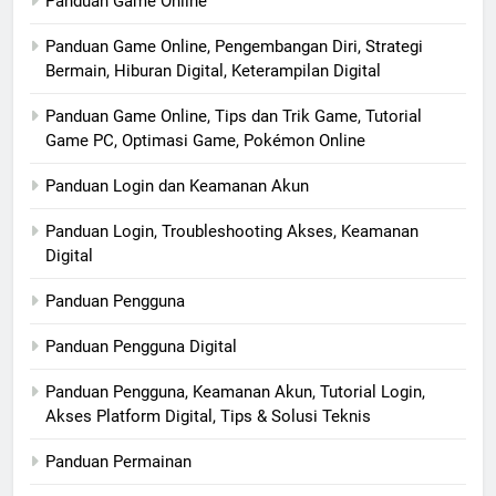
Panduan Game Online
Panduan Game Online, Pengembangan Diri, Strategi
Bermain, Hiburan Digital, Keterampilan Digital
Panduan Game Online, Tips dan Trik Game, Tutorial
Game PC, Optimasi Game, Pokémon Online
Panduan Login dan Keamanan Akun
Panduan Login, Troubleshooting Akses, Keamanan
Digital
Panduan Pengguna
Panduan Pengguna Digital
Panduan Pengguna, Keamanan Akun, Tutorial Login,
Akses Platform Digital, Tips & Solusi Teknis
Panduan Permainan