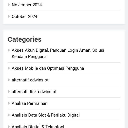
November 2024
October 2024
Categories
Akses Akun Digital, Panduan Login Aman, Solusi
Kendala Pengguna
Akses Mobile dan Optimasi Pengguna
alternatif edwinslot
alternatif link edwinslot
Analisa Permainan
Analisis Data Slot & Perilaku Digital
Analisis Digital & Teknologi