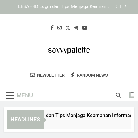
Skip
Login KAYA787 dan Tips Menjaga Keamanan
to
Akun
content
Cara Menjaga Keamanan Perangkat sebelum
Membuka KAYA787 Login
EDWINSLOT Login dan Tips Menjaga Keamanan
Informasi Akun
LEBAH4D Login dan Tips Menjaga Keamanan
Informasi Akun
Login KAYA787 dan Tips Menjaga Keamanan
Akun
Savvy Palette
Inspirasi Desain Kreatif Dan Tips Dekorasi
Cara Menjaga Keamanan Perangkat sebelum
NEWSLETTER
RANDOM NEWS
Membuka KAYA787 Login
Rumah Dari Savvy Palette. Solusi Untuk
Rumah Impian Anda.
MENU
DWINSLOT Login dan Tips Menjaga Keamanan Informasi Akun
HEADLINES
Weeks Ago