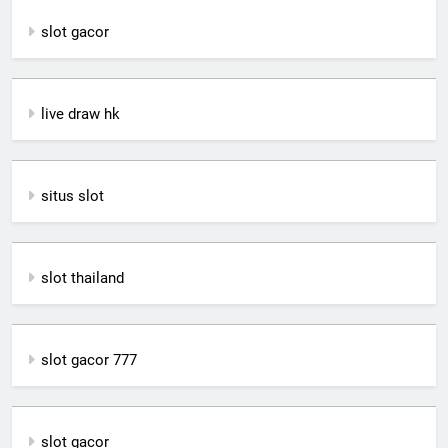
slot gacor
live draw hk
situs slot
slot thailand
slot gacor 777
slot gacor