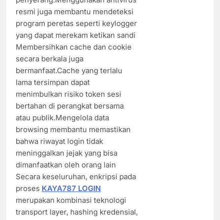
resmi juga membantu mendeteksi
program peretas seperti keylogger
yang dapat merekam ketikan sandi
Membersihkan cache dan cookie
secara berkala juga
bermanfaat.Cache yang terlalu
lama tersimpan dapat
menimbulkan risiko token sesi
bertahan di perangkat bersama
atau publik.Mengelola data
browsing membantu memastikan
bahwa riwayat login tidak
meninggalkan jejak yang bisa
dimanfaatkan oleh orang lain
Secara keseluruhan, enkripsi pada
proses
KAYA787 LOGIN
merupakan kombinasi teknologi
transport layer, hashing kredensial,