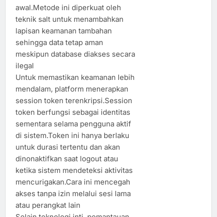
awal.Metode ini diperkuat oleh
teknik salt untuk menambahkan
lapisan keamanan tambahan
sehingga data tetap aman
meskipun database diakses secara
ilegal
Untuk memastikan keamanan lebih
mendalam, platform menerapkan
session token terenkripsi.Session
token berfungsi sebagai identitas
sementara selama pengguna aktif
di sistem.Token ini hanya berlaku
untuk durasi tertentu dan akan
dinonaktifkan saat logout atau
ketika sistem mendeteksi aktivitas
mencurigakan.Cara ini mencegah
akses tanpa izin melalui sesi lama
atau perangkat lain
Selain teknologi inti, pemantauan