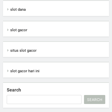
slot dana
slot gacor
situs slot gacor
slot gacor hari ini
Search
SEARCH