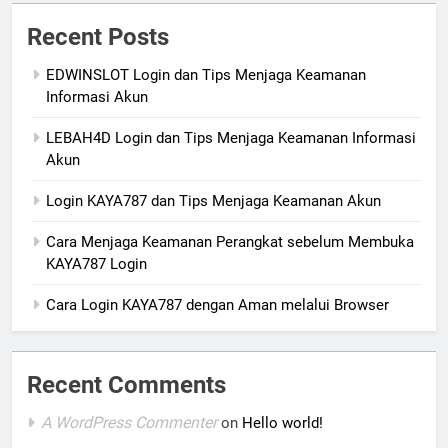
Recent Posts
EDWINSLOT Login dan Tips Menjaga Keamanan
Informasi Akun
LEBAH4D Login dan Tips Menjaga Keamanan Informasi
Akun
Login KAYA787 dan Tips Menjaga Keamanan Akun
Cara Menjaga Keamanan Perangkat sebelum Membuka
KAYA787 Login
Cara Login KAYA787 dengan Aman melalui Browser
Recent Comments
A WordPress Commenter
on
Hello world!