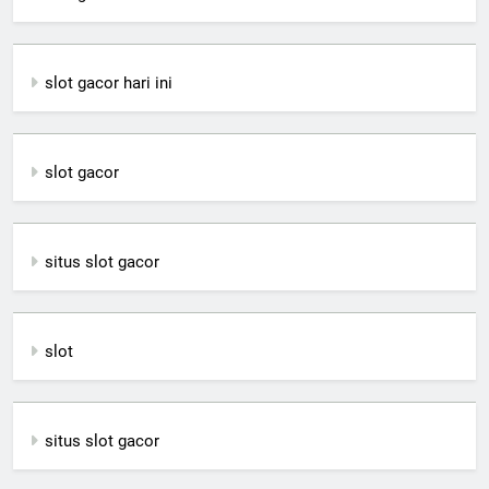
slot gacor hari ini
slot gacor
situs slot gacor
slot
situs slot gacor