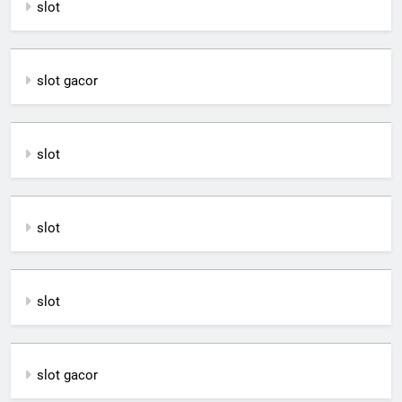
slot
slot gacor
slot
slot
slot
slot gacor