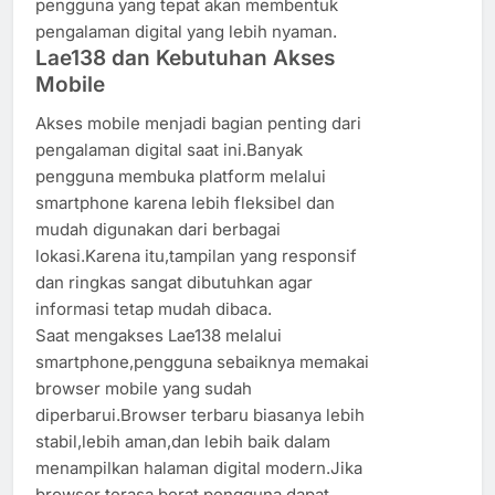
pengguna yang tepat akan membentuk
pengalaman digital yang lebih nyaman.
Lae138 dan Kebutuhan Akses
Mobile
Akses mobile menjadi bagian penting dari
pengalaman digital saat ini.Banyak
pengguna membuka platform melalui
smartphone karena lebih fleksibel dan
mudah digunakan dari berbagai
lokasi.Karena itu,tampilan yang responsif
dan ringkas sangat dibutuhkan agar
informasi tetap mudah dibaca.
Saat mengakses Lae138 melalui
smartphone,pengguna sebaiknya memakai
browser mobile yang sudah
diperbarui.Browser terbaru biasanya lebih
stabil,lebih aman,dan lebih baik dalam
menampilkan halaman digital modern.Jika
browser terasa berat,pengguna dapat