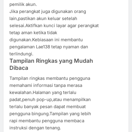
pemilik akun.
Jika perangkat juga digunakan orang
lain,pastikan akun keluar setelah
selesai.Aktifkan kunci layar agar perangkat
tetap aman ketika tidak
digunakan.Kebiasaan ini membantu
pengalaman Lae138 tetap nyaman dan
terlindungi.
Tampilan Ringkas yang Mudah
Dibaca
Tampilan ringkas membantu pengguna
memahami informasi tanpa merasa
kewalahan.Halaman yang terlalu
padat,penuh pop-up,atau menampilkan
terlalu banyak pesan dapat membuat
pengguna bingung.Tampilan yang lebih
rapi membantu pengguna membaca
instruksi dengan tenang.