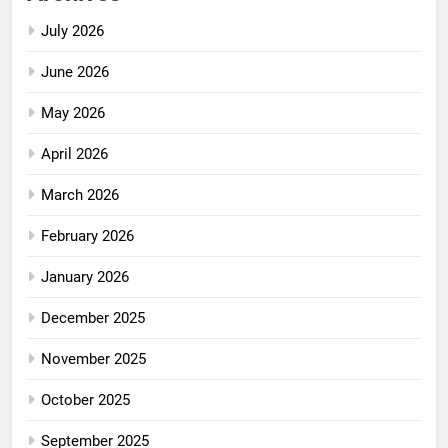
July 2026
June 2026
May 2026
April 2026
March 2026
February 2026
January 2026
December 2025
November 2025
October 2025
September 2025