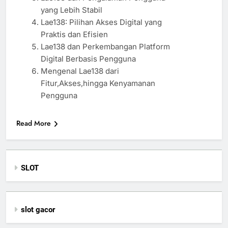
yang Lebih Stabil
Lae138: Pilihan Akses Digital yang
Praktis dan Efisien
Lae138 dan Perkembangan Platform
Digital Berbasis Pengguna
Mengenal Lae138 dari
Fitur,Akses,hingga Kenyamanan
Pengguna
Read More
SLOT
slot gacor