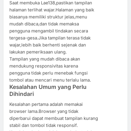
Saat membuka Lae138,pastikan tampilan
halaman terlihat wajar.Halaman yang baik
biasanya memiliki struktur jelas,menu
mudah dibaca,dan tidak memaksa
pengguna mengambil tindakan secara
tergesa-gesa.Jika tampilan terasa tidak
wajar,lebih baik berhenti sejenak dan
lakukan pemeriksaan ulang.
Tampilan yang mudah dibaca akan
mendukung responsivitas karena
pengguna tidak perlu menebak fungsi
tombol atau mencari menu terlalu lama.
Kesalahan Umum yang Perlu
Dihindari
Kesalahan pertama adalah memakai
browser lama.Browser yang tidak
diperbarui dapat membuat tampilan kurang
stabil dan tombol tidak responsif.