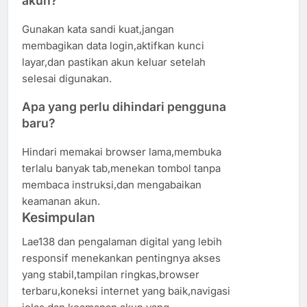
akun?
Gunakan kata sandi kuat,jangan
membagikan data login,aktifkan kunci
layar,dan pastikan akun keluar setelah
selesai digunakan.
Apa yang perlu dihindari pengguna
baru?
Hindari memakai browser lama,membuka
terlalu banyak tab,menekan tombol tanpa
membaca instruksi,dan mengabaikan
keamanan akun.
Kesimpulan
Lae138 dan pengalaman digital yang lebih
responsif menekankan pentingnya akses
yang stabil,tampilan ringkas,browser
terbaru,koneksi internet yang baik,navigasi