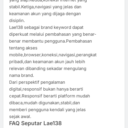
stabil.Ketiga,navigasi yang jelas dan
keamanan akun yang dijaga dengan
disiplin.
Lae138 sebagai brand keyword dapat
diperkuat melalui pembahasan yang benar-
benar membantu pengguna.Pembahasan
tentang akses
mobile,browser,koneksi,navigasi,perangkat
pribadi,dan keamanan akun jauh lebih
relevan dibanding sekadar mengulang
nama brand.
Dari perspektif pengalaman
digital,responsif bukan hanya berarti
cepat.Responsif berarti platform mudah
dibaca,mudah digunakan,stabil,dan
memberi pengguna kendali yang jelas
sejak awal.
FAQ Seputar Lae138