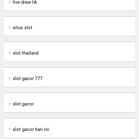
live draw hk
situs slot
slot thailand
slot gacor 777
slot gacor
slot gacor hari ini