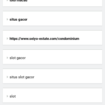
toto macau
situs gacor
https://www.seiyo-estate.com/condominium
slot gacor
situs slot gacor
slot