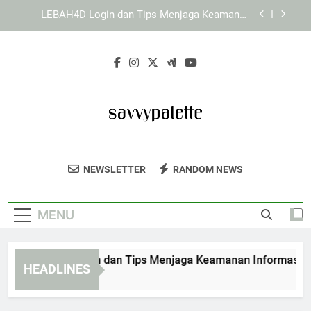
Skip
Login KAYA787 dan Tips Menjaga Keamanan
to
Akun
content
Cara Menjaga Keamanan Perangkat sebelum
Membuka KAYA787 Login
EDWINSLOT Login dan Tips Menjaga Keamanan
Informasi Akun
LEBAH4D Login dan Tips Menjaga Keamanan
Informasi Akun
Login KAYA787 dan Tips Menjaga Keamanan
Akun
Savvy Palette
Inspirasi Desain Kreatif Dan Tips Dekorasi
Cara Menjaga Keamanan Perangkat sebelum
NEWSLETTER
RANDOM NEWS
Membuka KAYA787 Login
Rumah Dari Savvy Palette. Solusi Untuk
Rumah Impian Anda.
MENU
DWINSLOT Login dan Tips Menjaga Keamanan Informasi Akun
HEADLINES
Weeks Ago