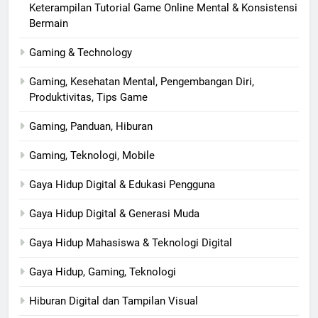
Keterampilan Tutorial Game Online Mental & Konsistensi
Bermain
Gaming & Technology
Gaming, Kesehatan Mental, Pengembangan Diri,
Produktivitas, Tips Game
Gaming, Panduan, Hiburan
Gaming, Teknologi, Mobile
Gaya Hidup Digital & Edukasi Pengguna
Gaya Hidup Digital & Generasi Muda
Gaya Hidup Mahasiswa & Teknologi Digital
Gaya Hidup, Gaming, Teknologi
Hiburan Digital dan Tampilan Visual