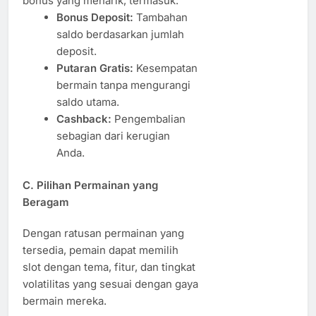
bonus yang menarik, termasuk:
Bonus Deposit:
Tambahan
saldo berdasarkan jumlah
deposit.
Putaran Gratis:
Kesempatan
bermain tanpa mengurangi
saldo utama.
Cashback:
Pengembalian
sebagian dari kerugian
Anda.
C. Pilihan Permainan yang
Beragam
Dengan ratusan permainan yang
tersedia, pemain dapat memilih
slot dengan tema, fitur, dan tingkat
volatilitas yang sesuai dengan gaya
bermain mereka.