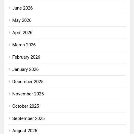
June 2026
May 2026
April 2026
March 2026
February 2026
January 2026
December 2025
November 2025
October 2025
September 2025
August 2025