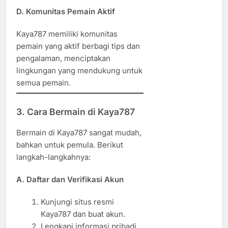
D. Komunitas Pemain Aktif
Kaya787 memiliki komunitas
pemain yang aktif berbagi tips dan
pengalaman, menciptakan
lingkungan yang mendukung untuk
semua pemain.
3.
Cara Bermain di Kaya787
Bermain di Kaya787 sangat mudah,
bahkan untuk pemula. Berikut
langkah-langkahnya:
A. Daftar dan Verifikasi Akun
Kunjungi situs resmi
Kaya787 dan buat akun.
Lengkapi informasi pribadi