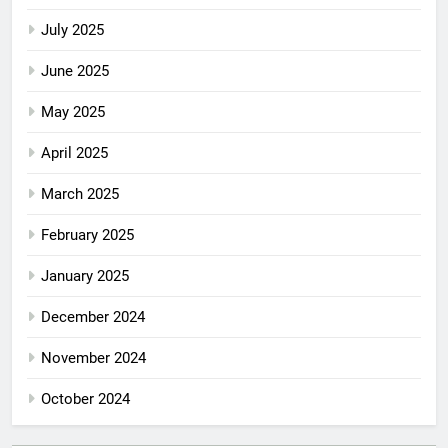
July 2025
June 2025
May 2025
April 2025
March 2025
February 2025
January 2025
December 2024
November 2024
October 2024