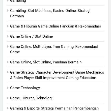
Gambling
Gambling, Slot Machines, Kasino Online, Strategi
Bermain
Game & Hiburan Game Online Panduan & Rekomendasi
Game Online / Slot Online
Game Online, Multiplayer, Tren Gaming, Rekomendasi
Game
Game Online, Slot Online, Panduan Bermain
Game Strategy Character Development Game Mechanics
& Roles Player Skill Improvement Gaming Education
Game Technology
Game, Hiburan, Teknologi
Gaming & Esports Strategi Permainan Pengembangan