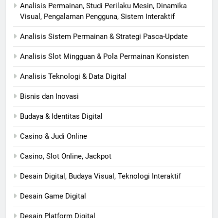
Analisis Permainan, Studi Perilaku Mesin, Dinamika
Visual, Pengalaman Pengguna, Sistem Interaktif
Analisis Sistem Permainan & Strategi Pasca-Update
Analisis Slot Mingguan & Pola Permainan Konsisten
Analisis Teknologi & Data Digital
Bisnis dan Inovasi
Budaya & Identitas Digital
Casino & Judi Online
Casino, Slot Online, Jackpot
Desain Digital, Budaya Visual, Teknologi Interaktif
Desain Game Digital
Desain Platform Digital