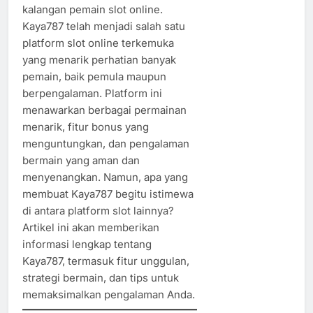
kalangan pemain slot online.
Kaya787 telah menjadi salah satu
platform slot online terkemuka
yang menarik perhatian banyak
pemain, baik pemula maupun
berpengalaman. Platform ini
menawarkan berbagai permainan
menarik, fitur bonus yang
menguntungkan, dan pengalaman
bermain yang aman dan
menyenangkan. Namun, apa yang
membuat Kaya787 begitu istimewa
di antara platform slot lainnya?
Artikel ini akan memberikan
informasi lengkap tentang
Kaya787, termasuk fitur unggulan,
strategi bermain, dan tips untuk
memaksimalkan pengalaman Anda.