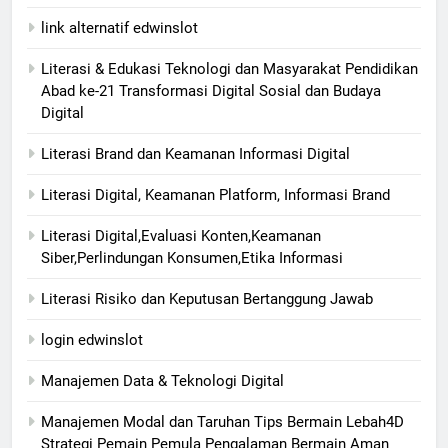
link alternatif edwinslot
Literasi & Edukasi Teknologi dan Masyarakat Pendidikan
Abad ke-21 Transformasi Digital Sosial dan Budaya
Digital
Literasi Brand dan Keamanan Informasi Digital
Literasi Digital, Keamanan Platform, Informasi Brand
Literasi Digital,Evaluasi Konten,Keamanan
Siber,Perlindungan Konsumen,Etika Informasi
Literasi Risiko dan Keputusan Bertanggung Jawab
login edwinslot
Manajemen Data & Teknologi Digital
Manajemen Modal dan Taruhan Tips Bermain Lebah4D
Strategi Pemain Pemula Pengalaman Bermain Aman