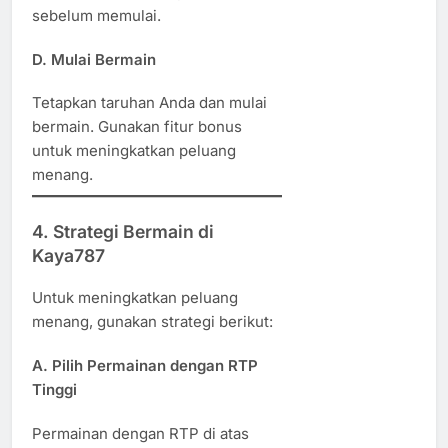
sebelum memulai.
D. Mulai Bermain
Tetapkan taruhan Anda dan mulai
bermain. Gunakan fitur bonus
untuk meningkatkan peluang
menang.
4.
Strategi Bermain di
Kaya787
Untuk meningkatkan peluang
menang, gunakan strategi berikut:
A. Pilih Permainan dengan RTP
Tinggi
Permainan dengan RTP di atas