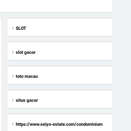
SLOT
slot gacor
toto macau
situs gacor
https://www.seiyo-estate.com/condominium