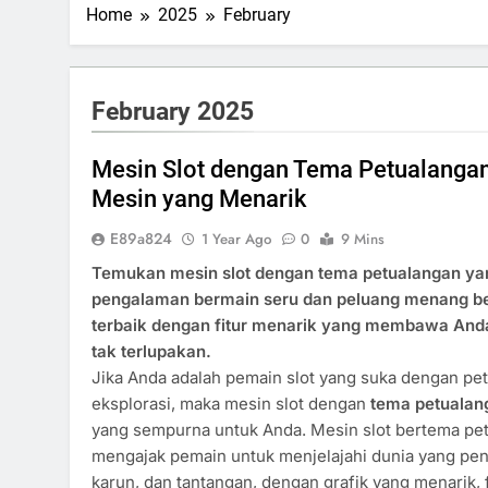
Home
2025
February
February 2025
Mesin Slot dengan Tema Petualanga
Mesin yang Menarik
E89a824
1 Year Ago
0
9 Mins
Temukan mesin slot dengan tema petualangan y
pengalaman bermain seru dan peluang menang bes
terbaik dengan fitur menarik yang membawa And
tak terlupakan.
Jika Anda adalah pemain slot yang suka dengan pe
eksplorasi, maka mesin slot dengan
tema petualan
yang sempurna untuk Anda. Mesin slot bertema pet
mengajak pemain untuk menjelajahi dunia yang penu
karun, dan tantangan, dengan grafik yang menarik, 