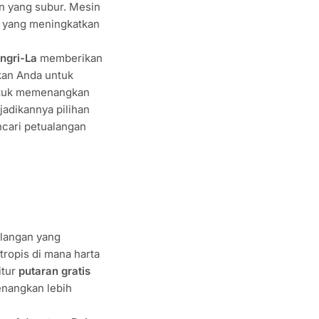
n yang subur. Mesin
, yang meningkatkan
ngri-La
memberikan
kan Anda untuk
untuk memenangkan
jadikannya pilihan
cari petualangan
alangan yang
ropis di mana harta
itur
putaran gratis
nangkan lebih