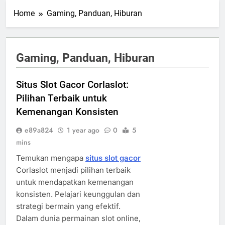
Home
Gaming, Panduan, Hiburan
Gaming, Panduan, Hiburan
Situs Slot Gacor Corlaslot:
Pilihan Terbaik untuk
Kemenangan Konsisten
e89a824
1 year ago
0
5
mins
Temukan mengapa
situs slot gacor
Corlaslot menjadi pilihan terbaik
untuk mendapatkan kemenangan
konsisten. Pelajari keunggulan dan
strategi bermain yang efektif.
Dalam dunia permainan slot online,