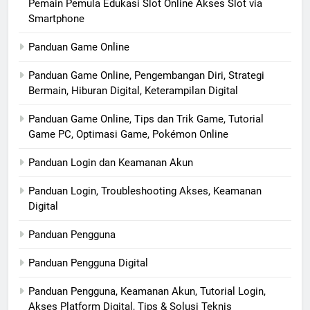
Pemain Pemula Edukasi Slot Online Akses Slot via
Smartphone
Panduan Game Online
Panduan Game Online, Pengembangan Diri, Strategi
Bermain, Hiburan Digital, Keterampilan Digital
Panduan Game Online, Tips dan Trik Game, Tutorial
Game PC, Optimasi Game, Pokémon Online
Panduan Login dan Keamanan Akun
Panduan Login, Troubleshooting Akses, Keamanan
Digital
Panduan Pengguna
Panduan Pengguna Digital
Panduan Pengguna, Keamanan Akun, Tutorial Login,
Akses Platform Digital, Tips & Solusi Teknis