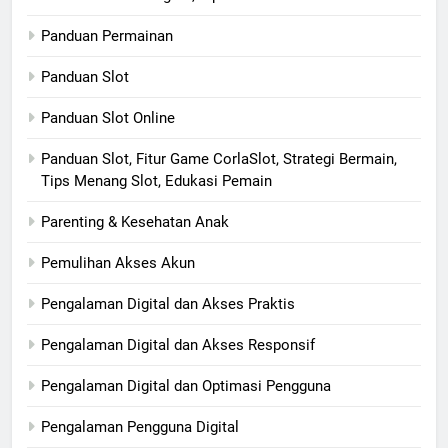
Panduan Permainan
Panduan Slot
Panduan Slot Online
Panduan Slot, Fitur Game CorlaSlot, Strategi Bermain,
Tips Menang Slot, Edukasi Pemain
Parenting & Kesehatan Anak
Pemulihan Akses Akun
Pengalaman Digital dan Akses Praktis
Pengalaman Digital dan Akses Responsif
Pengalaman Digital dan Optimasi Pengguna
Pengalaman Pengguna Digital