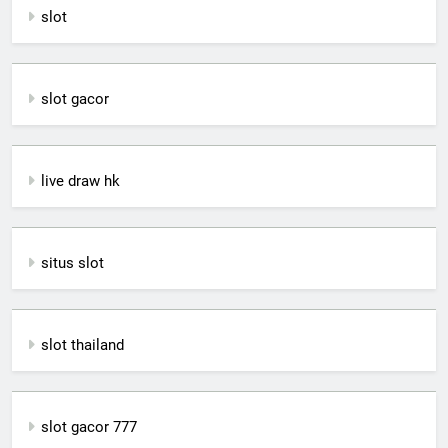
slot
slot gacor
live draw hk
situs slot
slot thailand
slot gacor 777