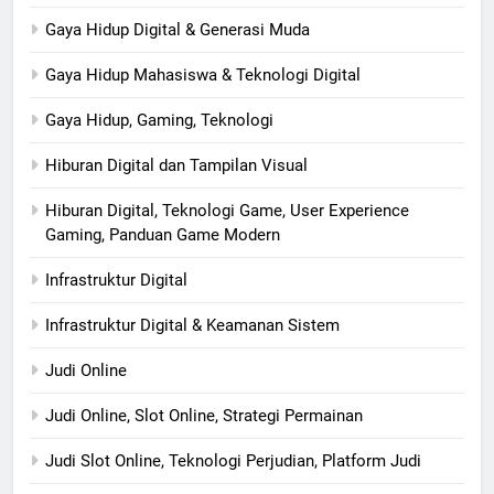
Gaya Hidup Digital & Generasi Muda
Gaya Hidup Mahasiswa & Teknologi Digital
Gaya Hidup, Gaming, Teknologi
Hiburan Digital dan Tampilan Visual
Hiburan Digital, Teknologi Game, User Experience
Gaming, Panduan Game Modern
Infrastruktur Digital
Infrastruktur Digital & Keamanan Sistem
Judi Online
Judi Online, Slot Online, Strategi Permainan
Judi Slot Online, Teknologi Perjudian, Platform Judi