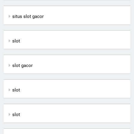
situs slot gacor
slot
slot gacor
slot
slot