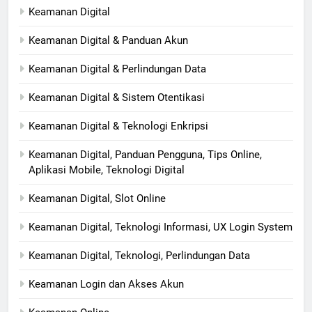
Keamanan Digital
Keamanan Digital & Panduan Akun
Keamanan Digital & Perlindungan Data
Keamanan Digital & Sistem Otentikasi
Keamanan Digital & Teknologi Enkripsi
Keamanan Digital, Panduan Pengguna, Tips Online,
Aplikasi Mobile, Teknologi Digital
Keamanan Digital, Slot Online
Keamanan Digital, Teknologi Informasi, UX Login System
Keamanan Digital, Teknologi, Perlindungan Data
Keamanan Login dan Akses Akun