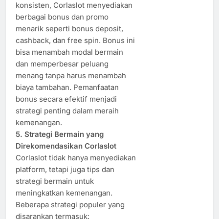
konsisten, Corlaslot menyediakan
berbagai bonus dan promo
menarik seperti bonus deposit,
cashback, dan free spin. Bonus ini
bisa menambah modal bermain
dan memperbesar peluang
menang tanpa harus menambah
biaya tambahan. Pemanfaatan
bonus secara efektif menjadi
strategi penting dalam meraih
kemenangan.
5. Strategi Bermain yang
Direkomendasikan Corlaslot
Corlaslot tidak hanya menyediakan
platform, tetapi juga tips dan
strategi bermain untuk
meningkatkan kemenangan.
Beberapa strategi populer yang
disarankan termasuk: