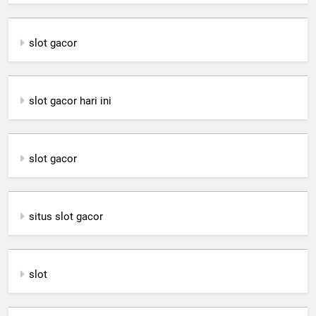
slot gacor
slot gacor hari ini
slot gacor
situs slot gacor
slot