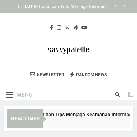
Skip
Login KAYA787 dan Tips Menjaga Keamanan
to
Akun
content
Cara Menjaga Keamanan Perangkat sebelum
Membuka KAYA787 Login
EDWINSLOT Login dan Tips Menjaga Keamanan
Informasi Akun
LEBAH4D Login dan Tips Menjaga Keamanan
Informasi Akun
Login KAYA787 dan Tips Menjaga Keamanan
Akun
Savvy Palette
Inspirasi Desain Kreatif Dan Tips Dekorasi
Cara Menjaga Keamanan Perangkat sebelum
NEWSLETTER
RANDOM NEWS
Membuka KAYA787 Login
Rumah Dari Savvy Palette. Solusi Untuk
Rumah Impian Anda.
MENU
DWINSLOT Login dan Tips Menjaga Keamanan Informasi Akun
HEADLINES
Weeks Ago