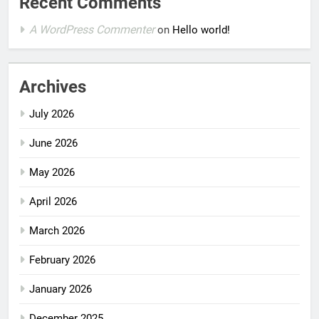
Recent Comments
A WordPress Commenter
on
Hello world!
Archives
July 2026
June 2026
May 2026
April 2026
March 2026
February 2026
January 2026
December 2025