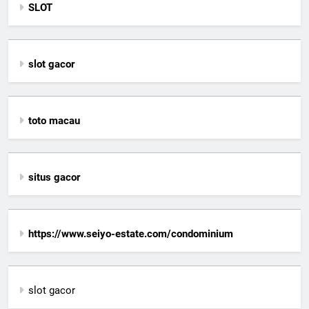
SLOT
slot gacor
toto macau
situs gacor
https://www.seiyo-estate.com/condominium
slot gacor