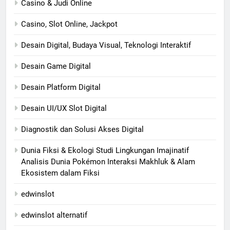
Casino & Judi Online
Casino, Slot Online, Jackpot
Desain Digital, Budaya Visual, Teknologi Interaktif
Desain Game Digital
Desain Platform Digital
Desain UI/UX Slot Digital
Diagnostik dan Solusi Akses Digital
Dunia Fiksi & Ekologi Studi Lingkungan Imajinatif
Analisis Dunia Pokémon Interaksi Makhluk & Alam
Ekosistem dalam Fiksi
edwinslot
edwinslot alternatif