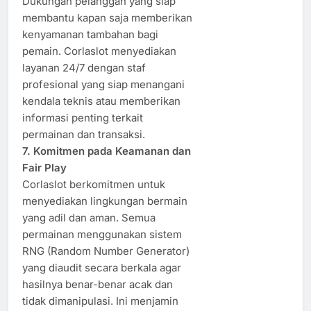
Dukungan pelanggan yang siap
membantu kapan saja memberikan
kenyamanan tambahan bagi
pemain. Corlaslot menyediakan
layanan 24/7 dengan staf
profesional yang siap menangani
kendala teknis atau memberikan
informasi penting terkait
permainan dan transaksi.
7. Komitmen pada Keamanan dan
Fair Play
Corlaslot berkomitmen untuk
menyediakan lingkungan bermain
yang adil dan aman. Semua
permainan menggunakan sistem
RNG (Random Number Generator)
yang diaudit secara berkala agar
hasilnya benar-benar acak dan
tidak dimanipulasi. Ini menjamin