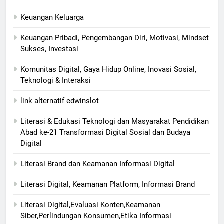
Keuangan Keluarga
Keuangan Pribadi, Pengembangan Diri, Motivasi, Mindset
Sukses, Investasi
Komunitas Digital, Gaya Hidup Online, Inovasi Sosial,
Teknologi & Interaksi
link alternatif edwinslot
Literasi & Edukasi Teknologi dan Masyarakat Pendidikan
Abad ke-21 Transformasi Digital Sosial dan Budaya
Digital
Literasi Brand dan Keamanan Informasi Digital
Literasi Digital, Keamanan Platform, Informasi Brand
Literasi Digital,Evaluasi Konten,Keamanan
Siber,Perlindungan Konsumen,Etika Informasi