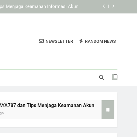
ps Menjaga Keamanan Informasi Akun
787 dan Tips Menjaga Keamanan Akun
kat sebelum Membuka KAYA787 Login
NEWSLETTER
RANDOM NEWS
ps Menjaga Keamanan Informasi Akun
ps Menjaga Keamanan Informasi Akun
lusi Untuk Rumah Impian Anda.
787 dan Tips Menjaga Keamanan Akun
kat sebelum Membuka KAYA787 Login
 Tips Menjaga Keamanan Akun
Cara Menjaga Keamana
3 Weeks Ago