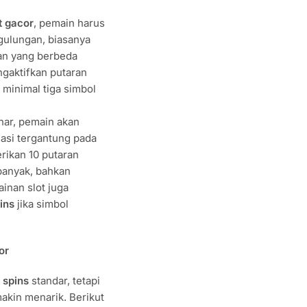
t gacor
, pemain harus
gulungan, biasanya
ran yang berbeda
gaktifkan putaran
minimal tiga simbol
nar, pemain akan
iasi tergantung pada
rikan 10 putaran
 banyak, bahkan
ainan slot juga
ins
jika simbol
or
 spins
standar, tetapi
akin menarik. Berikut