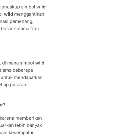
mencakup simbol
wild
ol
wild
menggantikan
inasi pemenang,
esar selama fitur
, di mana simbol
wild
selama beberapa
r untuk mendapatkan
iap putaran
or?
karena memberikan
arkan lebih banyak
ain kesempatan