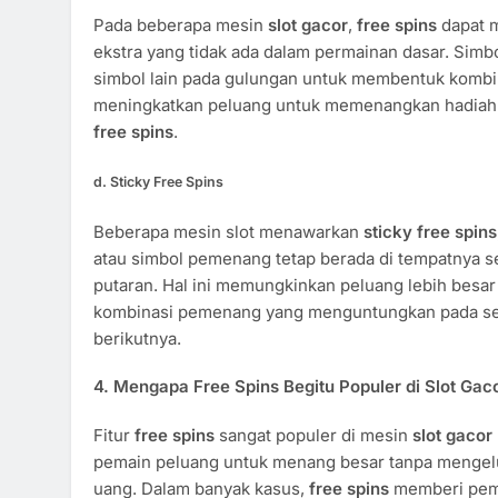
Pada beberapa mesin
slot gacor
,
free spins
dapat 
ekstra yang tidak ada dalam permainan dasar. Simb
simbol lain pada gulungan untuk membentuk komb
meningkatkan peluang untuk memenangkan hadiah b
free spins
.
d.
Sticky Free Spins
Beberapa mesin slot menawarkan
sticky free spins
atau simbol pemenang tetap berada di tempatnya 
putaran. Hal ini memungkinkan peluang lebih besa
kombinasi pemenang yang menguntungkan pada set
berikutnya.
4.
Mengapa Free Spins Begitu Populer di Slot Gac
Fitur
free spins
sangat populer di mesin
slot gacor
pemain peluang untuk menang besar tanpa mengelu
uang. Dalam banyak kasus,
free spins
memberi pem