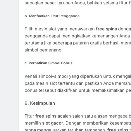
sebagian besar taruhan Anda, bahkan selama fitur
b.
Manfaatkan Fitur Pengganda
Pilih mesin slot yang menawarkan
free spins
deng
pengganda dapat meningkatkan kemenangan Anda s
terutama jika beberapa putaran gratis berhasil me
simbol pemenang.
c.
Perhatikan Simbol Bonus
Kenali simbol-simbol yang diperlukan untuk menga
pada mesin slot tertentu dan pastikan Anda memah
bonus tersebut diaktifkan untuk memaksimalkan pe
6.
Kesimpulan
Fitur
free spins
adalah salah satu alasan mengapa 
memilih
slot gacor
. Dengan memberikan kesempat
tanpa mengeluarkan taruhan tambahan,
free spins
m