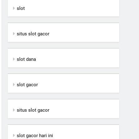
slot
situs slot gacor
slot dana
slot gacor
situs slot gacor
slot gacor hari ini