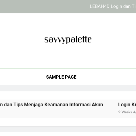
LEBAH4D Login dan Ti
Login KAYA
Cara Menjaga Keamanan Perang
EDWINSLOT Login dan Ti
vy Palette
LEBAH4D Login dan Ti
Desain Kreatif Dan Tips Dekorasi Rumah Dari Savvy Palette. So
Login KAYA
SAMPLE PAGE
Cara Menjaga Keamanan Perang
 Menjaga Keamanan Informasi Akun
Login KAYA787 dan
2 Weeks Ago