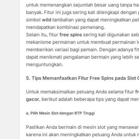
untuk memenangkan sejumlah besar uang tanpa har
banyak. Fitur ini juga sering kali dilengkapi denga
simbol
wild
tambahan yang dapat meningkatkan pe
mendapatkan kombinasi pemenang.
Selain itu, fitur
free spins
sering kali digunakan seb
mekanisme permainan untuk membuat permainan l
memberikan variasi bagi pemain. Dengan adanya fit
dapat menikmati pengalaman bermain yang lebih s
menguntungkan.
5.
Tips Memanfaatkan Fitur Free Spins pada Slot 
Untuk memaksimalkan peluang Anda selama fitur
f
gacor
, berikut adalah beberapa tips yang dapat me
a.
Pilih Mesin Slot dengan RTP Tinggi
Pastikan Anda bermain di mesin slot yang menawa
karena ini akan meningkatkan peluang Anda untuk