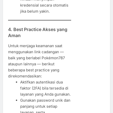
kredensial secara otomatis
jika belum yakin.
4. Best Practice Akses yang
Aman
Untuk menjaga keamanan saat
menggunakan link cadangan —
baik yang berlabel Pokémon787
ataupun lainnya — berikut
beberapa best practice yang
direkomendasikan:
Aktifkan autentikasi dua
faktor (2FA) bila tersedia di
layanan yang Anda gunakan.
Gunakan password unik dan
panjang untuk setiap
layanan, serta