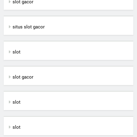
slot gacor
situs slot gacor
slot
slot gacor
slot
slot