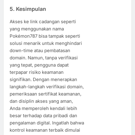
5. Kesimpulan
Akses ke link cadangan seperti
yang menggunakan nama
Pokémon787 bisa tampak seperti
solusi menarik untuk menghindari
down-time atau pembatasan
domain. Namun, tanpa verifikasi
yang tepat, pengguna dapat
terpapar risiko keamanan
signifikan. Dengan menerapkan
langkah-langkah verifikasi domain,
pemeriksaan sertifikat keamanan,
dan disiplin akses yang aman,
Anda memperoleh kendali lebih
besar terhadap data pribadi dan
pengalaman digital. Ingatlah bahwa
kontrol keamanan terbaik dimulai