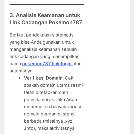
3. Analisis Keamanan untuk
Link Cadangan Pokémon787
Berikut pendekatan sistematis
yang bisa Anda gunakan untuk
menganalisis keamanan sebuah
link cadangan yang menampilkan
nama
pokemon787 link login
atau
sejenisnya:
Verifikasi Domain
: Cek
apakah domain utama resmi
telah ditetapkan oleh
pemilik merek. Jika Anda
menemukan banyak variasi
domain dengan ekstensi
berbeda (misalnya .xyz,
.info), maka aktivitasnya