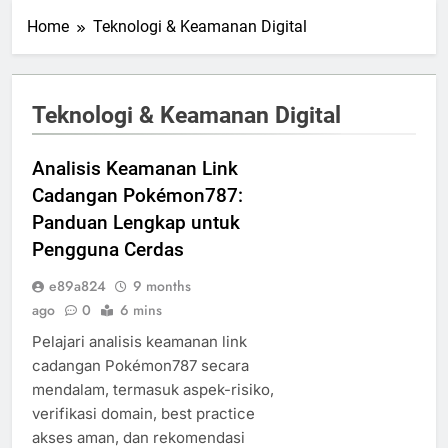
Home
Teknologi & Keamanan Digital
Teknologi & Keamanan Digital
Analisis Keamanan Link
Cadangan Pokémon787:
Panduan Lengkap untuk
Pengguna Cerdas
e89a824
9 months
ago
0
6 mins
Pelajari analisis keamanan link
cadangan Pokémon787 secara
mendalam, termasuk aspek-risiko,
verifikasi domain, best practice
akses aman, dan rekomendasi