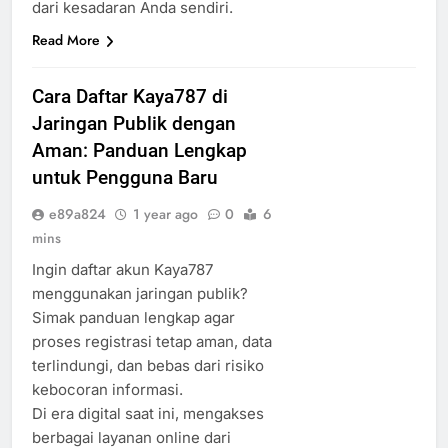
dari kesadaran Anda sendiri.
Read More
Cara Daftar Kaya787 di
Jaringan Publik dengan
Aman: Panduan Lengkap
untuk Pengguna Baru
e89a824
1 year ago
0
6
mins
Ingin daftar akun Kaya787
menggunakan jaringan publik?
Simak panduan lengkap agar
proses registrasi tetap aman, data
terlindungi, dan bebas dari risiko
kebocoran informasi.
Di era digital saat ini, mengakses
berbagai layanan online dari