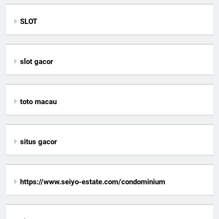
SLOT
slot gacor
toto macau
situs gacor
https://www.seiyo-estate.com/condominium