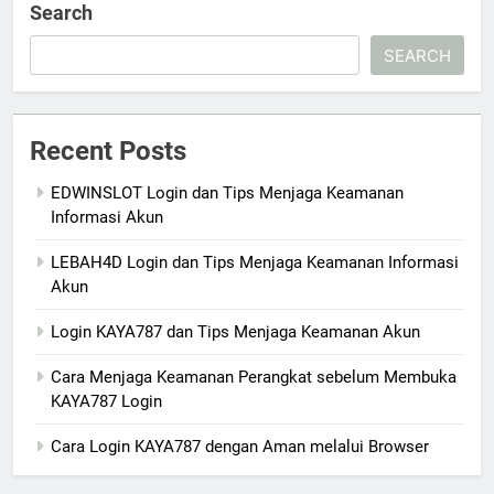
Search
SEARCH
Recent Posts
EDWINSLOT Login dan Tips Menjaga Keamanan
Informasi Akun
LEBAH4D Login dan Tips Menjaga Keamanan Informasi
Akun
Login KAYA787 dan Tips Menjaga Keamanan Akun
Cara Menjaga Keamanan Perangkat sebelum Membuka
KAYA787 Login
Cara Login KAYA787 dengan Aman melalui Browser