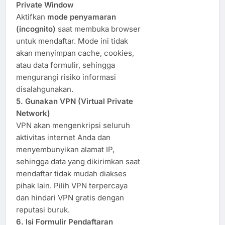
Private Window
Aktifkan
mode penyamaran
(incognito)
saat membuka browser
untuk mendaftar. Mode ini tidak
akan menyimpan cache, cookies,
atau data formulir, sehingga
mengurangi risiko informasi
disalahgunakan.
5. Gunakan VPN (Virtual Private
Network)
VPN akan mengenkripsi seluruh
aktivitas internet Anda dan
menyembunyikan alamat IP,
sehingga data yang dikirimkan saat
mendaftar tidak mudah diakses
pihak lain. Pilih VPN terpercaya
dan hindari VPN gratis dengan
reputasi buruk.
6. Isi Formulir Pendaftaran