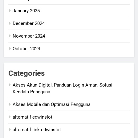
January 2025
December 2024
November 2024
October 2024
Categories
Akses Akun Digital, Panduan Login Aman, Solusi
Kendala Pengguna
Akses Mobile dan Optimasi Pengguna
alternatif edwinslot
alternatif link edwinslot