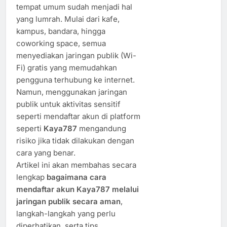
tempat umum sudah menjadi hal
yang lumrah. Mulai dari kafe,
kampus, bandara, hingga
coworking space, semua
menyediakan jaringan publik (Wi-
Fi) gratis yang memudahkan
pengguna terhubung ke internet.
Namun, menggunakan jaringan
publik untuk aktivitas sensitif
seperti mendaftar akun di platform
seperti
Kaya787
mengandung
risiko jika tidak dilakukan dengan
cara yang benar.
Artikel ini akan membahas secara
lengkap
bagaimana cara
mendaftar akun Kaya787 melalui
jaringan publik secara aman
,
langkah-langkah yang perlu
diperhatikan, serta tips