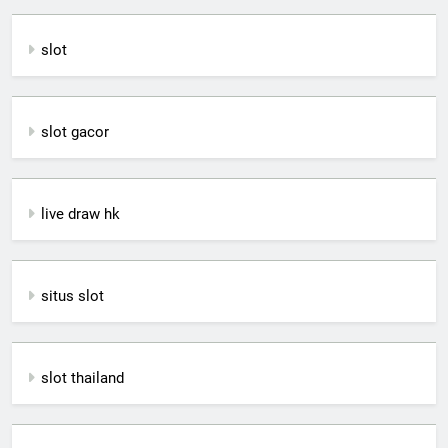
slot
slot gacor
live draw hk
situs slot
slot thailand