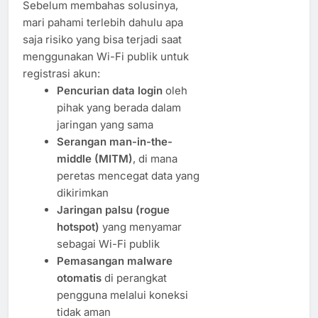
Sebelum membahas solusinya,
mari pahami terlebih dahulu apa
saja risiko yang bisa terjadi saat
menggunakan Wi-Fi publik untuk
registrasi akun:
Pencurian data login
oleh
pihak yang berada dalam
jaringan yang sama
Serangan man-in-the-
middle (MITM)
, di mana
peretas mencegat data yang
dikirimkan
Jaringan palsu (rogue
hotspot)
yang menyamar
sebagai Wi-Fi publik
Pemasangan malware
otomatis
di perangkat
pengguna melalui koneksi
tidak aman