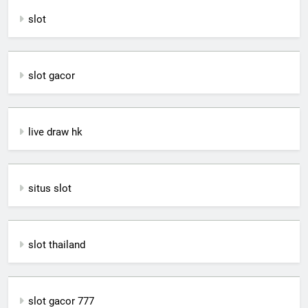
slot
slot gacor
live draw hk
situs slot
slot thailand
slot gacor 777