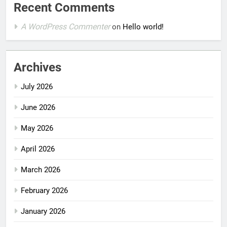
Recent Comments
A WordPress Commenter
on
Hello world!
Archives
July 2026
June 2026
May 2026
April 2026
March 2026
February 2026
January 2026