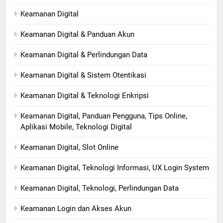
Keamanan Digital
Keamanan Digital & Panduan Akun
Keamanan Digital & Perlindungan Data
Keamanan Digital & Sistem Otentikasi
Keamanan Digital & Teknologi Enkripsi
Keamanan Digital, Panduan Pengguna, Tips Online,
Aplikasi Mobile, Teknologi Digital
Keamanan Digital, Slot Online
Keamanan Digital, Teknologi Informasi, UX Login System
Keamanan Digital, Teknologi, Perlindungan Data
Keamanan Login dan Akses Akun