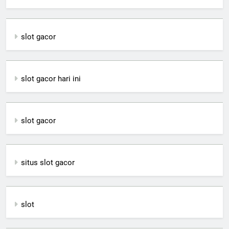
slot gacor
slot gacor hari ini
slot gacor
situs slot gacor
slot