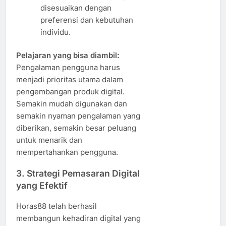
disesuaikan dengan
preferensi dan kebutuhan
individu.
Pelajaran yang bisa diambil:
Pengalaman pengguna harus
menjadi prioritas utama dalam
pengembangan produk digital.
Semakin mudah digunakan dan
semakin nyaman pengalaman yang
diberikan, semakin besar peluang
untuk menarik dan
mempertahankan pengguna.
3. Strategi Pemasaran Digital
yang Efektif
Horas88 telah berhasil
membangun kehadiran digital yang