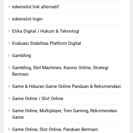
edwinslot link alternatif
edwinslot login
Etika Digital / Hukum & Teknologi
Evaluasi Stabilitas Platform Digital
Gambling
Gambling, Slot Machines, Kasino Online, Strategi
Bermain
Game & Hiburan Game Online Panduan & Rekomendasi
Game Online / Slot Online
Game Online, Multiplayer, Tren Gaming, Rekomendasi
Game
Game Online, Slot Online, Panduan Bermain