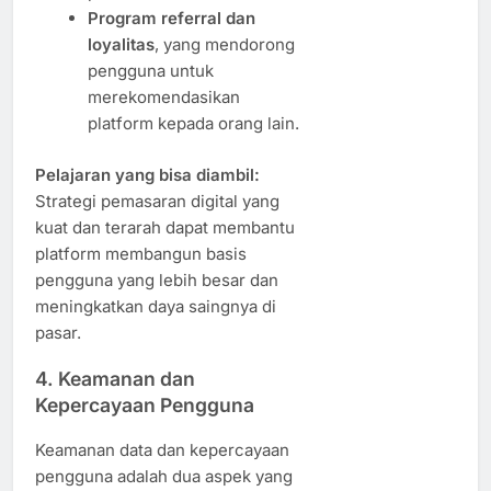
Program referral dan
loyalitas
, yang mendorong
pengguna untuk
merekomendasikan
platform kepada orang lain.
Pelajaran yang bisa diambil:
Strategi pemasaran digital yang
kuat dan terarah dapat membantu
platform membangun basis
pengguna yang lebih besar dan
meningkatkan daya saingnya di
pasar.
4. Keamanan dan
Kepercayaan Pengguna
Keamanan data dan kepercayaan
pengguna adalah dua aspek yang