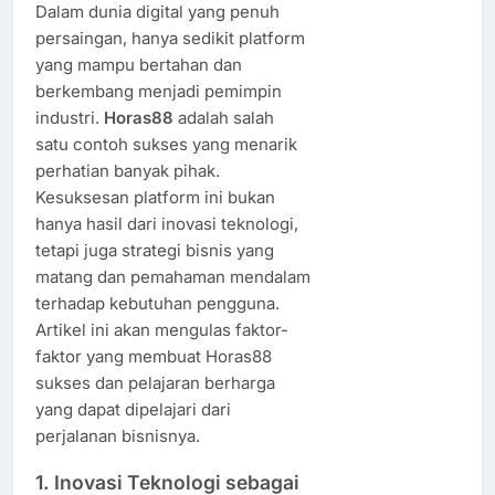
Dalam dunia digital yang penuh
persaingan, hanya sedikit platform
yang mampu bertahan dan
berkembang menjadi pemimpin
industri.
Horas88
adalah salah
satu contoh sukses yang menarik
perhatian banyak pihak.
Kesuksesan platform ini bukan
hanya hasil dari inovasi teknologi,
tetapi juga strategi bisnis yang
matang dan pemahaman mendalam
terhadap kebutuhan pengguna.
Artikel ini akan mengulas faktor-
faktor yang membuat Horas88
sukses dan pelajaran berharga
yang dapat dipelajari dari
perjalanan bisnisnya.
1. Inovasi Teknologi sebagai