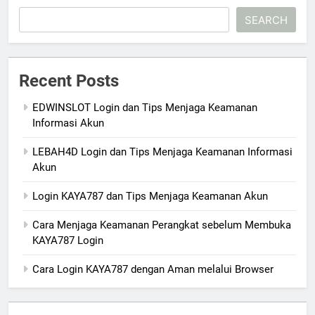
SEARCH
Recent Posts
EDWINSLOT Login dan Tips Menjaga Keamanan
Informasi Akun
LEBAH4D Login dan Tips Menjaga Keamanan Informasi
Akun
Login KAYA787 dan Tips Menjaga Keamanan Akun
Cara Menjaga Keamanan Perangkat sebelum Membuka
KAYA787 Login
Cara Login KAYA787 dengan Aman melalui Browser