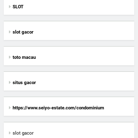
SLOT
slot gacor
toto macau
situs gacor
https://www.seiyo-estate.com/condominium
slot gacor