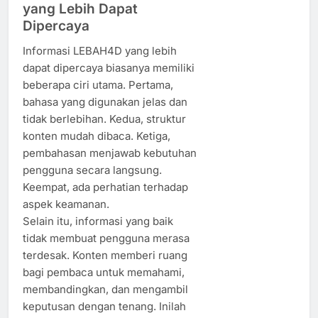
yang Lebih Dapat
Dipercaya
Informasi LEBAH4D yang lebih
dapat dipercaya biasanya memiliki
beberapa ciri utama. Pertama,
bahasa yang digunakan jelas dan
tidak berlebihan. Kedua, struktur
konten mudah dibaca. Ketiga,
pembahasan menjawab kebutuhan
pengguna secara langsung.
Keempat, ada perhatian terhadap
aspek keamanan.
Selain itu, informasi yang baik
tidak membuat pengguna merasa
terdesak. Konten memberi ruang
bagi pembaca untuk memahami,
membandingkan, dan mengambil
keputusan dengan tenang. Inilah