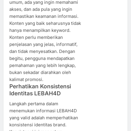
umum, ada yang ingin memahami
akses, dan ada pula yang ingin
memastikan keamanan informasi.
Konten yang baik seharusnya tidak
hanya menampilkan keyword.
Konten perlu memberikan
penjelasan yang jelas, informatif,
dan tidak menyesatkan. Dengan
begitu, pengguna mendapatkan
pemahaman yang lebih lengkap,
bukan sekadar diarahkan oleh
kalimat promosi.
Perhatikan Konsistensi
Identitas LEBAH4D
Langkah pertama dalam
menemukan informasi LEBAH4D
yang valid adalah memperhatikan
konsistensi identitas brand.