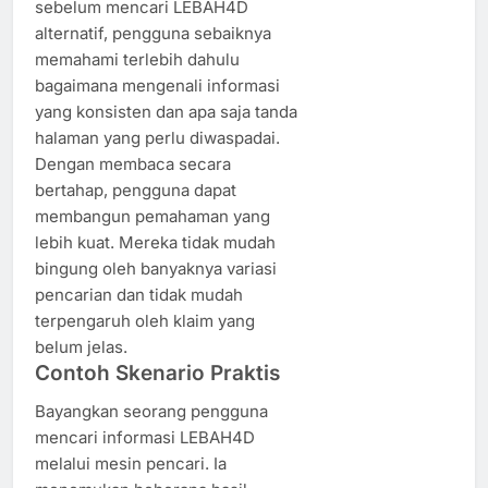
sebelum mencari LEBAH4D
alternatif, pengguna sebaiknya
memahami terlebih dahulu
bagaimana mengenali informasi
yang konsisten dan apa saja tanda
halaman yang perlu diwaspadai.
Dengan membaca secara
bertahap, pengguna dapat
membangun pemahaman yang
lebih kuat. Mereka tidak mudah
bingung oleh banyaknya variasi
pencarian dan tidak mudah
terpengaruh oleh klaim yang
belum jelas.
Contoh Skenario Praktis
Bayangkan seorang pengguna
mencari informasi LEBAH4D
melalui mesin pencari. Ia