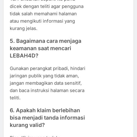
dicek dengan teliti agar pengguna
tidak salah memahami halaman
atau mengikuti informasi yang
kurang jelas.
5. Bagaimana cara menjaga
keamanan saat mencari
LEBAH4D?
Gunakan perangkat pribadi, hindari
jaringan publik yang tidak aman,
jangan membagikan data sensitif,
dan baca instruksi halaman secara
teliti.
6. Apakah klaim berlebihan
bisa menjadi tanda informasi
kurang valid?