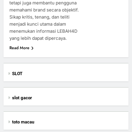
tetapi juga membantu pengguna
memahami brand secara objektif.
Sikap kritis, tenang, dan teliti
menjadi kunci utama dalam
menemukan informasi LEBAH4D
yang lebih dapat dipercaya.
Read More
SLOT
slot gacor
toto macau