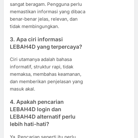
sangat beragam. Pengguna perlu
memastikan informasi yang dibaca
benar-benar jelas, relevan, dan
tidak membingungkan.
3. Apa ciri informasi
LEBAH4D yang terpercaya?
Ciri utamanya adalah bahasa
informatif, struktur rapi, tidak
memaksa, membahas keamanan,
dan memberikan penjelasan yang
masuk akal.
4. Apakah pencarian
LEBAH4D login dan
LEBAH4D alternatif perlu
lebih hati-hati?
Ya. Pencarian seperti itu perlu