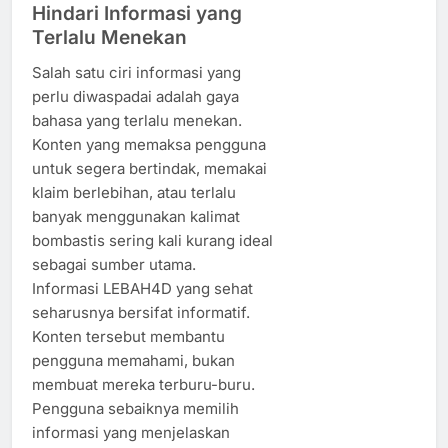
Hindari Informasi yang
Terlalu Menekan
Salah satu ciri informasi yang
perlu diwaspadai adalah gaya
bahasa yang terlalu menekan.
Konten yang memaksa pengguna
untuk segera bertindak, memakai
klaim berlebihan, atau terlalu
banyak menggunakan kalimat
bombastis sering kali kurang ideal
sebagai sumber utama.
Informasi LEBAH4D yang sehat
seharusnya bersifat informatif.
Konten tersebut membantu
pengguna memahami, bukan
membuat mereka terburu-buru.
Pengguna sebaiknya memilih
informasi yang menjelaskan