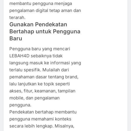
membantu pengguna menjaga
pengalaman digital tetap aman dan
terarah.
Gunakan Pendekatan
Bertahap untuk Pengguna
Baru
Pengguna baru yang mencari
LEBAH4D sebaiknya tidak
langsung masuk ke informasi yang
terlalu spesifik. Mulailah dari
pemahaman dasar tentang brand,
lalu lanjutkan ke topik seperti
akses, fitur, keamanan, tampilan
mobile, dan pengalaman
pengguna.
Pendekatan bertahap membantu
pengguna memahami konteks
secara lebih lengkap. Misalnya,