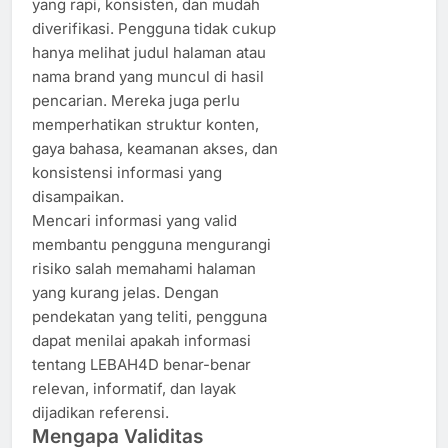
yang rapi, konsisten, dan mudah
diverifikasi. Pengguna tidak cukup
hanya melihat judul halaman atau
nama brand yang muncul di hasil
pencarian. Mereka juga perlu
memperhatikan struktur konten,
gaya bahasa, keamanan akses, dan
konsistensi informasi yang
disampaikan.
Mencari informasi yang valid
membantu pengguna mengurangi
risiko salah memahami halaman
yang kurang jelas. Dengan
pendekatan yang teliti, pengguna
dapat menilai apakah informasi
tentang LEBAH4D benar-benar
relevan, informatif, dan layak
dijadikan referensi.
Mengapa Validitas