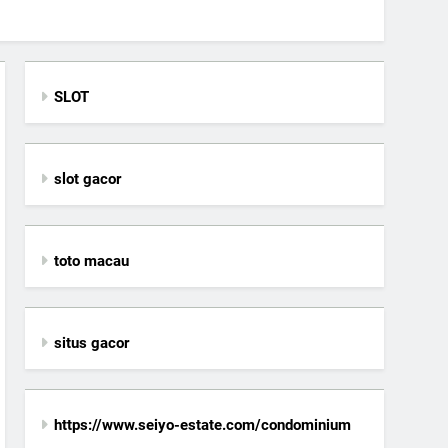
SLOT
slot gacor
toto macau
situs gacor
https://www.seiyo-estate.com/condominium