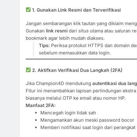
1. Gunakan Link Resmi dan Terverifikasi
Jangan sembarangan klik tautan yang diklaim men
Gunakan
link resmi
dari situs utama atau saluran r
bookmark agar lebih mudah diakses.
Tips:
Periksa protokol HTTPS dan domain deng
sebelum memasukkan data login.
2. Aktifkan Verifikasi Dua Langkah (2FA)
Jika Champion4D mendukung
autentikasi dua lan
Fitur ini menambahkan lapisan perlindungan ekstra
biasanya melalui OTP ke email atau nomor HP.
Manfaat 2FA:
Mencegah login tidak sah
Mengamankan akun meski password bocor
Memberi notifikasi saat login dari perangkat