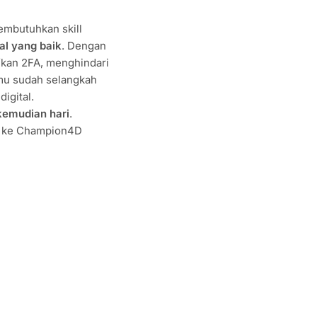
mbutuhkan skill
al yang baik
. Dengan
fkan 2FA, menghindari
amu sudah selangkah
igital.
kemudian hari
.
s ke Champion4D