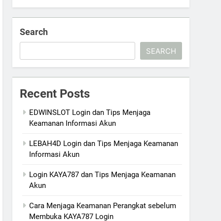
Search
SEARCH
Recent Posts
EDWINSLOT Login dan Tips Menjaga
Keamanan Informasi Akun
LEBAH4D Login dan Tips Menjaga Keamanan
Informasi Akun
Login KAYA787 dan Tips Menjaga Keamanan
Akun
Cara Menjaga Keamanan Perangkat sebelum
Membuka KAYA787 Login