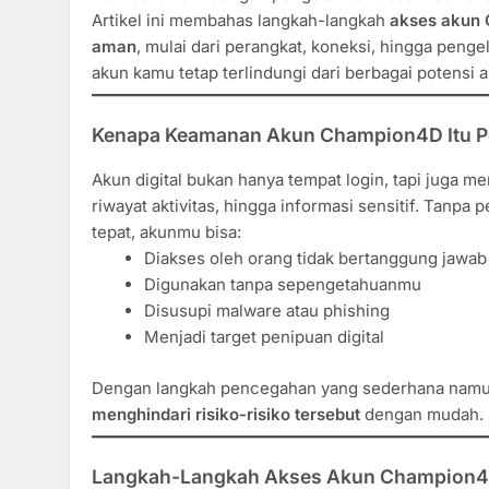
Artikel ini membahas langkah-langkah
akses akun
aman
, mulai dari perangkat, koneksi, hingga pengel
akun kamu tetap terlindungi dari berbagai potensi
Kenapa Keamanan Akun Champion4D Itu P
Akun digital bukan hanya tempat login, tapi juga me
riwayat aktivitas, hingga informasi sensitif. Tanp
tepat, akunmu bisa:
Diakses oleh orang tidak bertanggung jawab
Digunakan tanpa sepengetahuanmu
Disusupi malware atau phishing
Menjadi target penipuan digital
Dengan langkah pencegahan yang sederhana namun
menghindari risiko-risiko tersebut
dengan mudah.
Langkah-Langkah Akses Akun Champion