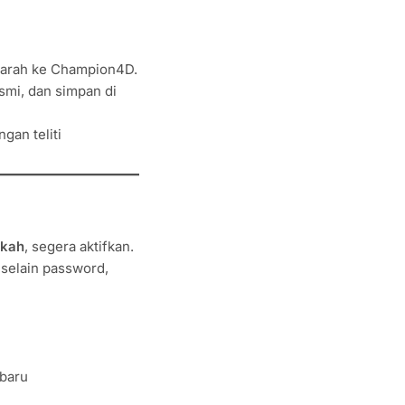
garah ke Champion4D.
esmi, dan simpan di
an teliti
gkah
, segera aktifkan.
 selain password,
 baru