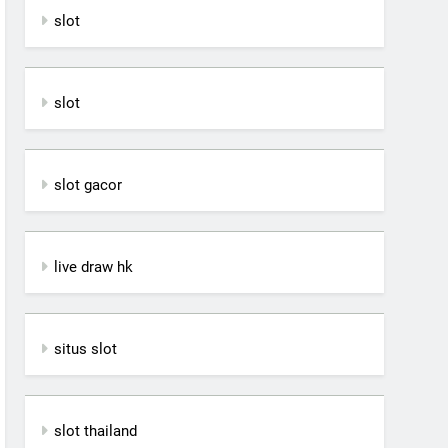
slot
slot
slot gacor
live draw hk
situs slot
slot thailand