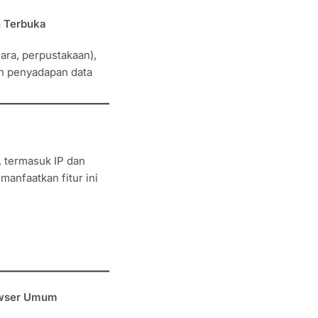
n Terbuka
ara, perpustakaan),
ah penyadapan data
, termasuk IP dan
manfaatkan fitur ini
rowser Umum