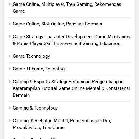
Game Online, Multiplayer, Tren Gaming, Rekomendasi
Game
Game Online, Slot Online, Panduan Bermain
Game Strategy Character Development Game Mechanics
& Roles Player Skill Improvement Gaming Education
Game Technology
Game, Hiburan, Teknologi
Gaming & Esports Strategi Permainan Pengembangan
Keterampilan Tutorial Game Online Mental & Konsistensi
Bermain
Gaming & Technology
Gaming, Kesehatan Mental, Pengembangan Diri,
Produktivitas, Tips Game