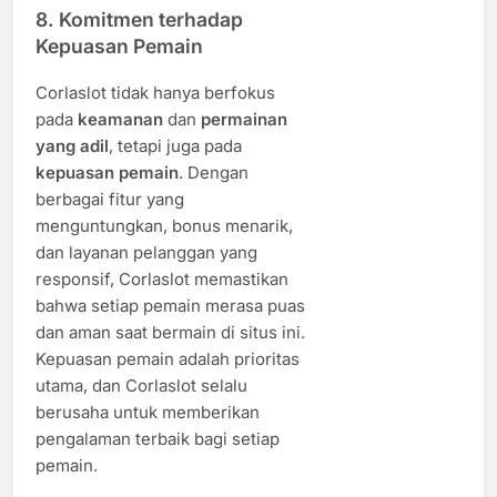
8.
Komitmen terhadap
Kepuasan Pemain
Corlaslot tidak hanya berfokus
pada
keamanan
dan
permainan
yang adil
, tetapi juga pada
kepuasan pemain
. Dengan
berbagai fitur yang
menguntungkan, bonus menarik,
dan layanan pelanggan yang
responsif, Corlaslot memastikan
bahwa setiap pemain merasa puas
dan aman saat bermain di situs ini.
Kepuasan pemain adalah prioritas
utama, dan Corlaslot selalu
berusaha untuk memberikan
pengalaman terbaik bagi setiap
pemain.