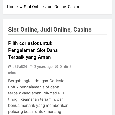
Home
Slot Online, Judi Online, Casino
Slot Online, Judi Online, Casino
Pilih corlaslot untuk
Pengalaman Slot Dana
Terbaik yang Aman
e89a824
2 years ago
0
8
mins
Bergabunglah dengan Corlaslot
untuk pengalaman slot dana
terbaik yang aman. Nikmati RTP
tinggi, keamanan terjamin, dan
bonus menarik yang memberikan
peluang besar untuk menang