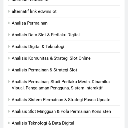
alternatif link edwinslot
Analisa Permainan
Analisis Data Slot & Perilaku Digital
Analisis Digital & Teknologi
Analisis Komunitas & Strategi Slot Online
Analisis Permainan & Strategi Slot
Analisis Permainan, Studi Perilaku Mesin, Dinamika
Visual, Pengalaman Pengguna, Sistem Interaktif
Analisis Sistem Permainan & Strategi Pasca-Update
Analisis Slot Mingguan & Pola Permainan Konsisten
Analisis Teknologi & Data Digital