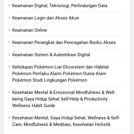
Keamanan Digital, Teknologi, Perlindungan Data
Keamanan Login dan Akses Akun
Keamanan Online
Keamanan Perangkat dan Pencegahan Risiko Akses
Keamanan Sistem & Autentikasi Digital
Kehidupan Pokémon Liar Ekosistem dan Habitat
Pokémon Perilaku Alami Pokémon Dunia Alam
Pokémon Studi Lingkungan Pokémon
Kesehatan Mental & Emosional Mindfulness & Well-
being Gaya Hidup Sehat Self-Help & Productivity
Wellness Habit Guide
Kesehatan Mental, Gaya Hidup Sehat, Wellness & Self-
Care, Mindfulness & Meditasi, Kesehatan Holistik