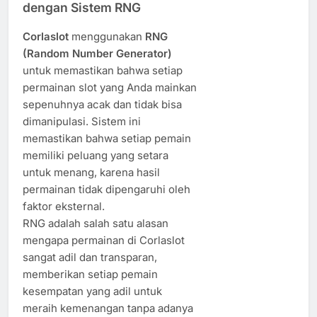
dengan Sistem RNG
Corlaslot
menggunakan
RNG
(Random Number Generator)
untuk memastikan bahwa setiap
permainan slot yang Anda mainkan
sepenuhnya acak dan tidak bisa
dimanipulasi. Sistem ini
memastikan bahwa setiap pemain
memiliki peluang yang setara
untuk menang, karena hasil
permainan tidak dipengaruhi oleh
faktor eksternal.
RNG adalah salah satu alasan
mengapa permainan di Corlaslot
sangat adil dan transparan,
memberikan setiap pemain
kesempatan yang adil untuk
meraih kemenangan tanpa adanya