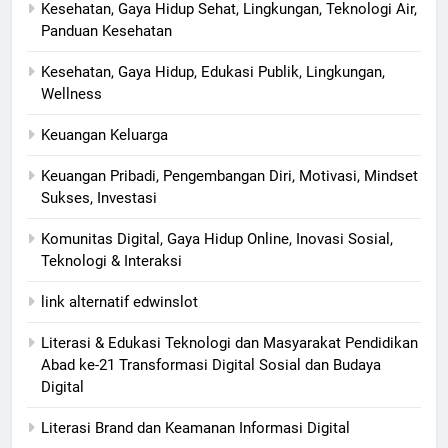
Kesehatan, Gaya Hidup Sehat, Lingkungan, Teknologi Air,
Panduan Kesehatan
Kesehatan, Gaya Hidup, Edukasi Publik, Lingkungan,
Wellness
Keuangan Keluarga
Keuangan Pribadi, Pengembangan Diri, Motivasi, Mindset
Sukses, Investasi
Komunitas Digital, Gaya Hidup Online, Inovasi Sosial,
Teknologi & Interaksi
link alternatif edwinslot
Literasi & Edukasi Teknologi dan Masyarakat Pendidikan
Abad ke-21 Transformasi Digital Sosial dan Budaya
Digital
Literasi Brand dan Keamanan Informasi Digital