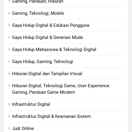
Gaming, Panduan, Hiburan
Gaming, Teknologi, Mobile
Gaya Hidup Digital & Edukasi Pengguna
Gaya Hidup Digital & Generasi Muda
Gaya Hidup Mahasiswa & Teknologi Digital
Gaya Hidup, Gaming, Teknologi
Hiburan Digital dan Tampilan Visual
Hiburan Digital, Teknologi Game, User Experience
Gaming, Panduan Game Modern
Infrastruktur Digital
Infrastruktur Digital & Keamanan Sistem
Judi Online