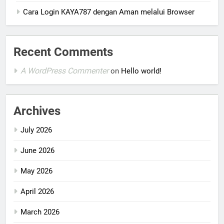
Cara Login KAYA787 dengan Aman melalui Browser
Recent Comments
A WordPress Commenter
on
Hello world!
Archives
July 2026
June 2026
May 2026
April 2026
March 2026