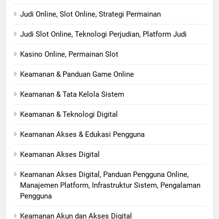
Judi Online, Slot Online, Strategi Permainan
Judi Slot Online, Teknologi Perjudian, Platform Judi
Kasino Online, Permainan Slot
Keamanan & Panduan Game Online
Keamanan & Tata Kelola Sistem
Keamanan & Teknologi Digital
Keamanan Akses & Edukasi Pengguna
Keamanan Akses Digital
Keamanan Akses Digital, Panduan Pengguna Online,
Manajemen Platform, Infrastruktur Sistem, Pengalaman
Pengguna
Keamanan Akun dan Akses Digital