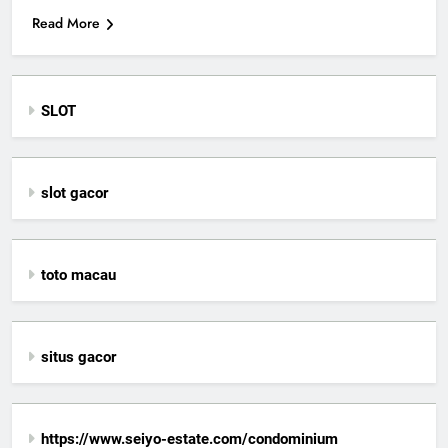
Read More
SLOT
slot gacor
toto macau
situs gacor
https://www.seiyo-estate.com/condominium