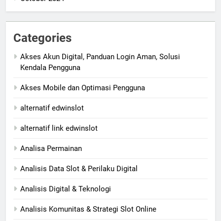
Categories
Akses Akun Digital, Panduan Login Aman, Solusi
Kendala Pengguna
Akses Mobile dan Optimasi Pengguna
alternatif edwinslot
alternatif link edwinslot
Analisa Permainan
Analisis Data Slot & Perilaku Digital
Analisis Digital & Teknologi
Analisis Komunitas & Strategi Slot Online