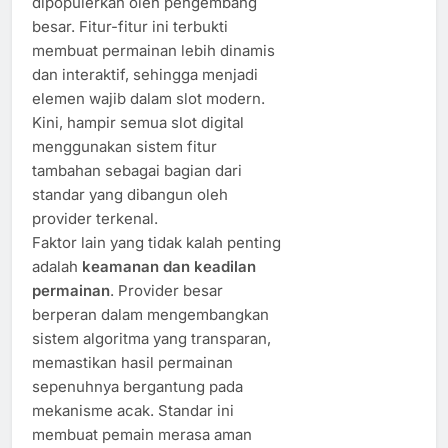
dipopulerkan oleh pengembang
besar. Fitur-fitur ini terbukti
membuat permainan lebih dinamis
dan interaktif, sehingga menjadi
elemen wajib dalam slot modern.
Kini, hampir semua slot digital
menggunakan sistem fitur
tambahan sebagai bagian dari
standar yang dibangun oleh
provider terkenal.
Faktor lain yang tidak kalah penting
adalah
keamanan dan keadilan
permainan
. Provider besar
berperan dalam mengembangkan
sistem algoritma yang transparan,
memastikan hasil permainan
sepenuhnya bergantung pada
mekanisme acak. Standar ini
membuat pemain merasa aman