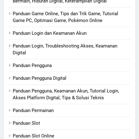
Bermain, Hiburan Digital, Keterampilan Digital
Panduan Game Online, Tips dan Trik Game, Tutorial
Game PC, Optimasi Game, Pokémon Online
Panduan Login dan Keamanan Akun
Panduan Login, Troubleshooting Akses, Keamanan
Digital
Panduan Pengguna
Panduan Pengguna Digital
Panduan Pengguna, Keamanan Akun, Tutorial Login,
Akses Platform Digital, Tips & Solusi Teknis
Panduan Permainan
Panduan Slot
Panduan Slot Online