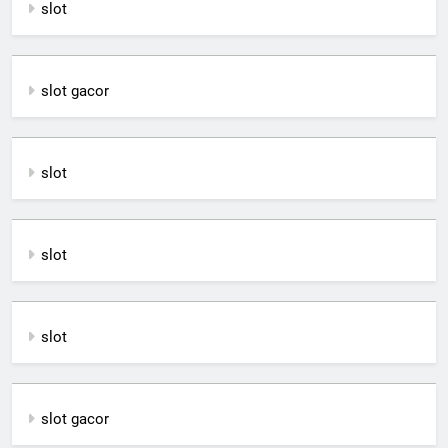
slot
slot gacor
slot
slot
slot
slot gacor