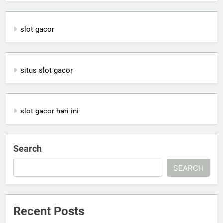
slot gacor
situs slot gacor
slot gacor hari ini
Search
SEARCH
Recent Posts