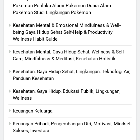
Pokémon Perilaku Alami Pokémon Dunia Alam
Pokémon Studi Lingkungan Pokémon
Kesehatan Mental & Emosional Mindfulness & Well-
being Gaya Hidup Sehat Self-Help & Productivity
Wellness Habit Guide
Kesehatan Mental, Gaya Hidup Sehat, Wellness & Self-
Care, Mindfulness & Meditasi, Kesehatan Holistik
Kesehatan, Gaya Hidup Sehat, Lingkungan, Teknologi Air,
Panduan Kesehatan
Kesehatan, Gaya Hidup, Edukasi Publik, Lingkungan,
Wellness
Keuangan Keluarga
Keuangan Pribadi, Pengembangan Diri, Motivasi, Mindset
Sukses, Investasi