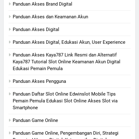
Panduan Akses Brand Digital
Panduan Akses dan Keamanan Akun
Panduan Akses Digital
Panduan Akses Digital, Edukasi Akun, User Experience
Panduan Akses Kaya787 Link Resmi dan Alternatif
Kaya787 Tutorial Slot Online Keamanan Akun Digital
Edukasi Pemain Pemula
Panduan Akses Pengguna
Panduan Daftar Slot Online Edwinslot Mobile Tips
Pemain Pemula Edukasi Slot Online Akses Slot via
Smartphone
Panduan Game Online
Panduan Game Online, Pengembangan Diri, Strategi