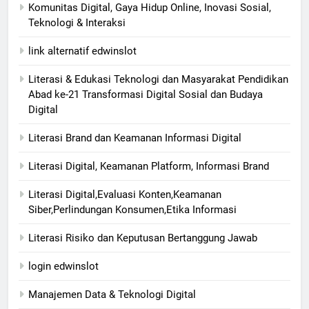
Komunitas Digital, Gaya Hidup Online, Inovasi Sosial,
Teknologi & Interaksi
link alternatif edwinslot
Literasi & Edukasi Teknologi dan Masyarakat Pendidikan
Abad ke-21 Transformasi Digital Sosial dan Budaya
Digital
Literasi Brand dan Keamanan Informasi Digital
Literasi Digital, Keamanan Platform, Informasi Brand
Literasi Digital,Evaluasi Konten,Keamanan
Siber,Perlindungan Konsumen,Etika Informasi
Literasi Risiko dan Keputusan Bertanggung Jawab
login edwinslot
Manajemen Data & Teknologi Digital