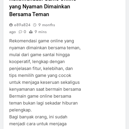
yang Nyaman Dimainkan
Bersama Teman
e89a824
9 months
ago
0
9 mins
Rekomendasi game online yang
nyaman dimainkan bersama teman,
mulai dari game santai hingga
kooperatif, lengkap dengan
penjelasan fitur, kelebihan, dan
tips memilih game yang cocok
untuk menjaga keseruan sekaligus
kenyamanan saat bermain bersama
Bermain game online bersama
teman bukan lagi sekadar hiburan
pelengkap.
Bagi banyak orang, ini sudah
menjadi cara untuk menjaga