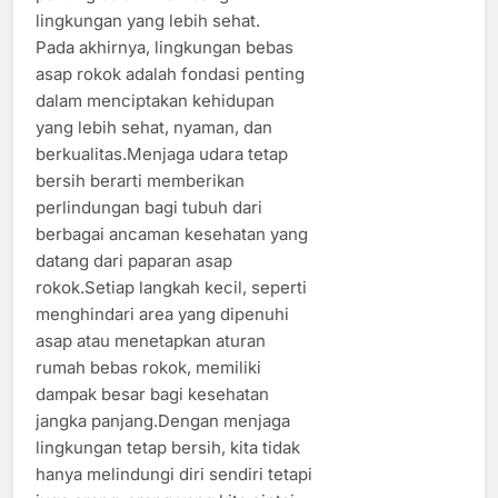
lingkungan yang lebih sehat.
Pada akhirnya, lingkungan bebas
asap rokok adalah fondasi penting
dalam menciptakan kehidupan
yang lebih sehat, nyaman, dan
berkualitas.Menjaga udara tetap
bersih berarti memberikan
perlindungan bagi tubuh dari
berbagai ancaman kesehatan yang
datang dari paparan asap
rokok.Setiap langkah kecil, seperti
menghindari area yang dipenuhi
asap atau menetapkan aturan
rumah bebas rokok, memiliki
dampak besar bagi kesehatan
jangka panjang.Dengan menjaga
lingkungan tetap bersih, kita tidak
hanya melindungi diri sendiri tetapi