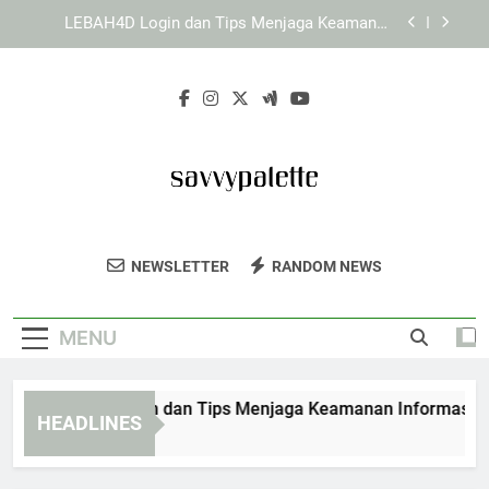
Skip
Login KAYA787 dan Tips Menjaga Keamanan
to
Akun
content
Cara Menjaga Keamanan Perangkat sebelum
Membuka KAYA787 Login
EDWINSLOT Login dan Tips Menjaga Keamanan
Informasi Akun
LEBAH4D Login dan Tips Menjaga Keamanan
Informasi Akun
Login KAYA787 dan Tips Menjaga Keamanan
Akun
Savvy Palette
Inspirasi Desain Kreatif Dan Tips Dekorasi
Cara Menjaga Keamanan Perangkat sebelum
NEWSLETTER
RANDOM NEWS
Membuka KAYA787 Login
Rumah Dari Savvy Palette. Solusi Untuk
Rumah Impian Anda.
MENU
DWINSLOT Login dan Tips Menjaga Keamanan Informasi Akun
HEADLINES
Weeks Ago