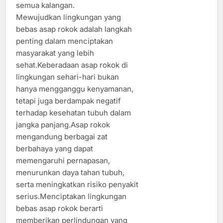
semua kalangan.
Mewujudkan lingkungan yang
bebas asap rokok adalah langkah
penting dalam menciptakan
masyarakat yang lebih
sehat.Keberadaan asap rokok di
lingkungan sehari-hari bukan
hanya mengganggu kenyamanan,
tetapi juga berdampak negatif
terhadap kesehatan tubuh dalam
jangka panjang.Asap rokok
mengandung berbagai zat
berbahaya yang dapat
memengaruhi pernapasan,
menurunkan daya tahan tubuh,
serta meningkatkan risiko penyakit
serius.Menciptakan lingkungan
bebas asap rokok berarti
memberikan perlindungan yang