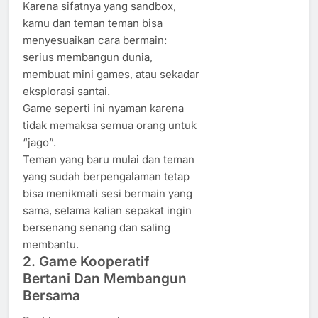
Karena sifatnya yang sandbox,
kamu dan teman teman bisa
menyesuaikan cara bermain:
serius membangun dunia,
membuat mini games, atau sekadar
eksplorasi santai.
Game seperti ini nyaman karena
tidak memaksa semua orang untuk
“jago”.
Teman yang baru mulai dan teman
yang sudah berpengalaman tetap
bisa menikmati sesi bermain yang
sama, selama kalian sepakat ingin
bersenang senang dan saling
membantu.
2. Game Kooperatif
Bertani Dan Membangun
Bersama