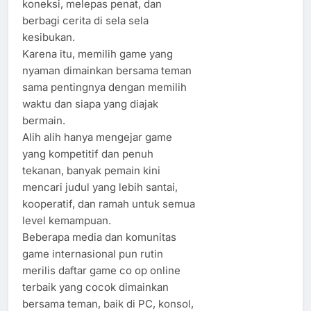
koneksi, melepas penat, dan
berbagi cerita di sela sela
kesibukan.
Karena itu, memilih game yang
nyaman dimainkan bersama teman
sama pentingnya dengan memilih
waktu dan siapa yang diajak
bermain.
Alih alih hanya mengejar game
yang kompetitif dan penuh
tekanan, banyak pemain kini
mencari judul yang lebih santai,
kooperatif, dan ramah untuk semua
level kemampuan.
Beberapa media dan komunitas
game internasional pun rutin
merilis daftar game co op online
terbaik yang cocok dimainkan
bersama teman, baik di PC, konsol,