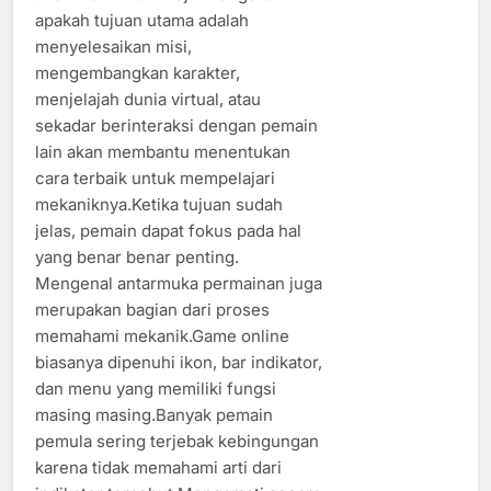
apakah tujuan utama adalah
menyelesaikan misi,
mengembangkan karakter,
menjelajah dunia virtual, atau
sekadar berinteraksi dengan pemain
lain akan membantu menentukan
cara terbaik untuk mempelajari
mekaniknya.Ketika tujuan sudah
jelas, pemain dapat fokus pada hal
yang benar benar penting.
Mengenal antarmuka permainan juga
merupakan bagian dari proses
memahami mekanik.Game online
biasanya dipenuhi ikon, bar indikator,
dan menu yang memiliki fungsi
masing masing.Banyak pemain
pemula sering terjebak kebingungan
karena tidak memahami arti dari