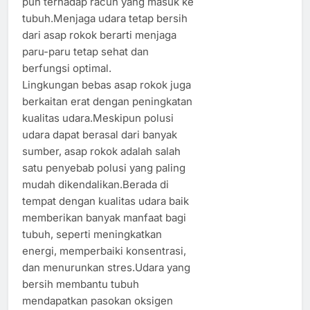
pun terhadap racun yang masuk ke
tubuh.Menjaga udara tetap bersih
dari asap rokok berarti menjaga
paru-paru tetap sehat dan
berfungsi optimal.
Lingkungan bebas asap rokok juga
berkaitan erat dengan peningkatan
kualitas udara.Meskipun polusi
udara dapat berasal dari banyak
sumber, asap rokok adalah salah
satu penyebab polusi yang paling
mudah dikendalikan.Berada di
tempat dengan kualitas udara baik
memberikan banyak manfaat bagi
tubuh, seperti meningkatkan
energi, memperbaiki konsentrasi,
dan menurunkan stres.Udara yang
bersih membantu tubuh
mendapatkan pasokan oksigen