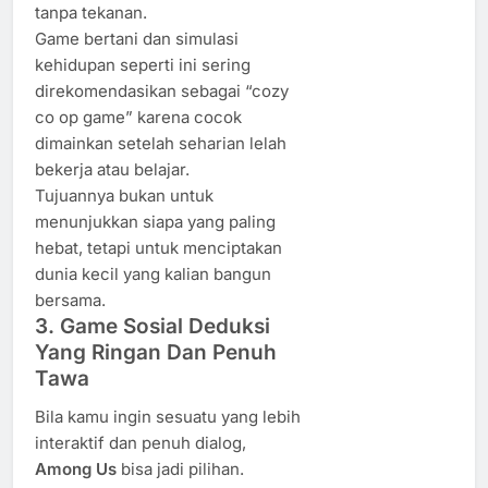
tanpa tekanan.
Game bertani dan simulasi
kehidupan seperti ini sering
direkomendasikan sebagai “cozy
co op game” karena cocok
dimainkan setelah seharian lelah
bekerja atau belajar.
Tujuannya bukan untuk
menunjukkan siapa yang paling
hebat, tetapi untuk menciptakan
dunia kecil yang kalian bangun
bersama.
3. Game Sosial Deduksi
Yang Ringan Dan Penuh
Tawa
Bila kamu ingin sesuatu yang lebih
interaktif dan penuh dialog,
Among Us
bisa jadi pilihan.