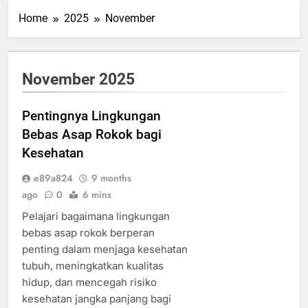
Home
2025
November
November 2025
Pentingnya Lingkungan
Bebas Asap Rokok bagi
Kesehatan
e89a824
9 months
ago
0
6 mins
Pelajari bagaimana lingkungan
bebas asap rokok berperan
penting dalam menjaga kesehatan
tubuh, meningkatkan kualitas
hidup, dan mencegah risiko
kesehatan jangka panjang bagi