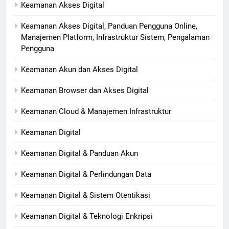
Keamanan Akses Digital
Keamanan Akses Digital, Panduan Pengguna Online,
Manajemen Platform, Infrastruktur Sistem, Pengalaman
Pengguna
Keamanan Akun dan Akses Digital
Keamanan Browser dan Akses Digital
Keamanan Cloud & Manajemen Infrastruktur
Keamanan Digital
Keamanan Digital & Panduan Akun
Keamanan Digital & Perlindungan Data
Keamanan Digital & Sistem Otentikasi
Keamanan Digital & Teknologi Enkripsi