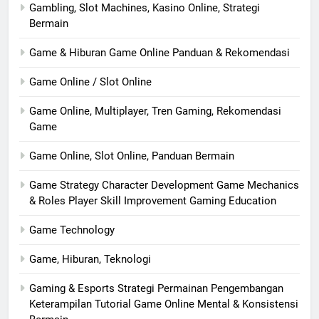
Gambling, Slot Machines, Kasino Online, Strategi
Bermain
Game & Hiburan Game Online Panduan & Rekomendasi
Game Online / Slot Online
Game Online, Multiplayer, Tren Gaming, Rekomendasi
Game
Game Online, Slot Online, Panduan Bermain
Game Strategy Character Development Game Mechanics
& Roles Player Skill Improvement Gaming Education
Game Technology
Game, Hiburan, Teknologi
Gaming & Esports Strategi Permainan Pengembangan
Keterampilan Tutorial Game Online Mental & Konsistensi