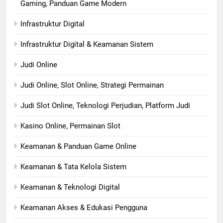
Gaming, Panduan Game Modern
Infrastruktur Digital
Infrastruktur Digital & Keamanan Sistem
Judi Online
Judi Online, Slot Online, Strategi Permainan
Judi Slot Online, Teknologi Perjudian, Platform Judi
Kasino Online, Permainan Slot
Keamanan & Panduan Game Online
Keamanan & Tata Kelola Sistem
Keamanan & Teknologi Digital
Keamanan Akses & Edukasi Pengguna