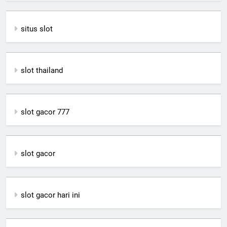
situs slot
slot thailand
slot gacor 777
slot gacor
slot gacor hari ini