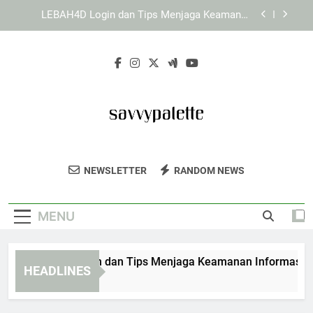
Skip
Login KAYA787 dan Tips Menjaga Keamanan
to
Akun
content
Cara Menjaga Keamanan Perangkat sebelum
Membuka KAYA787 Login
EDWINSLOT Login dan Tips Menjaga Keamanan
Informasi Akun
LEBAH4D Login dan Tips Menjaga Keamanan
Informasi Akun
Login KAYA787 dan Tips Menjaga Keamanan
Akun
Savvy Palette
Inspirasi Desain Kreatif Dan Tips Dekorasi
Cara Menjaga Keamanan Perangkat sebelum
NEWSLETTER
RANDOM NEWS
Membuka KAYA787 Login
Rumah Dari Savvy Palette. Solusi Untuk
Rumah Impian Anda.
MENU
DWINSLOT Login dan Tips Menjaga Keamanan Informasi Akun
HEADLINES
Weeks Ago