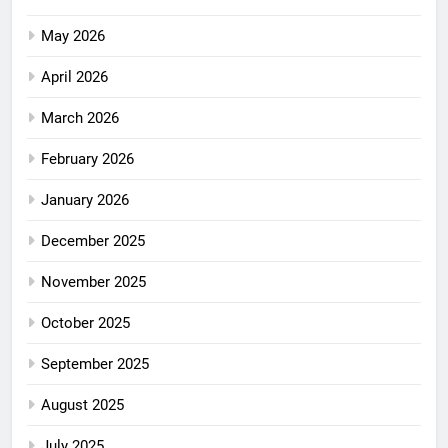
May 2026
April 2026
March 2026
February 2026
January 2026
December 2025
November 2025
October 2025
September 2025
August 2025
July 2025