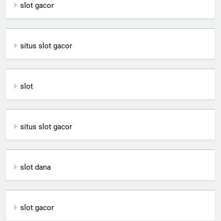
slot gacor
situs slot gacor
slot
situs slot gacor
slot dana
slot gacor