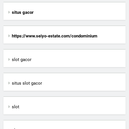
situs gacor
https://www.seiyo-estate.com/condominium
slot gacor
situs slot gacor
slot