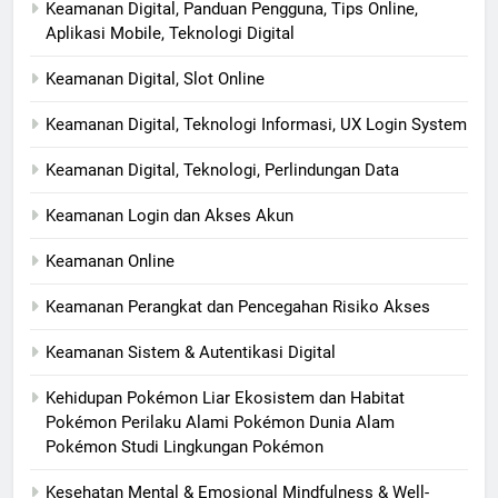
Keamanan Digital, Panduan Pengguna, Tips Online,
Aplikasi Mobile, Teknologi Digital
Keamanan Digital, Slot Online
Keamanan Digital, Teknologi Informasi, UX Login System
Keamanan Digital, Teknologi, Perlindungan Data
Keamanan Login dan Akses Akun
Keamanan Online
Keamanan Perangkat dan Pencegahan Risiko Akses
Keamanan Sistem & Autentikasi Digital
Kehidupan Pokémon Liar Ekosistem dan Habitat
Pokémon Perilaku Alami Pokémon Dunia Alam
Pokémon Studi Lingkungan Pokémon
Kesehatan Mental & Emosional Mindfulness & Well-