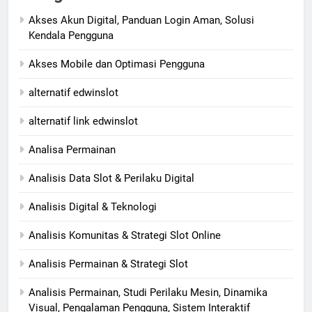
Akses Akun Digital, Panduan Login Aman, Solusi
Kendala Pengguna
Akses Mobile dan Optimasi Pengguna
alternatif edwinslot
alternatif link edwinslot
Analisa Permainan
Analisis Data Slot & Perilaku Digital
Analisis Digital & Teknologi
Analisis Komunitas & Strategi Slot Online
Analisis Permainan & Strategi Slot
Analisis Permainan, Studi Perilaku Mesin, Dinamika
Visual, Pengalaman Pengguna, Sistem Interaktif