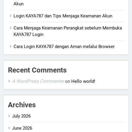
Akun
Login KAYA787 dan Tips Menjaga Keamanan Akun
Cara Menjaga Keamanan Perangkat sebelum Membuka
KAYA787 Login
Cara Login KAYA787 dengan Aman melalui Browser
Recent Comments
A WordPress Commenter
on
Hello world!
Archives
July 2026
June 2026