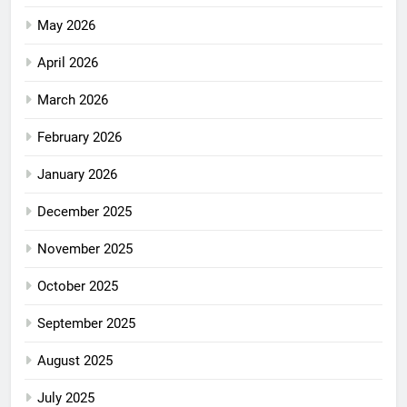
May 2026
April 2026
March 2026
February 2026
January 2026
December 2025
November 2025
October 2025
September 2025
August 2025
July 2025