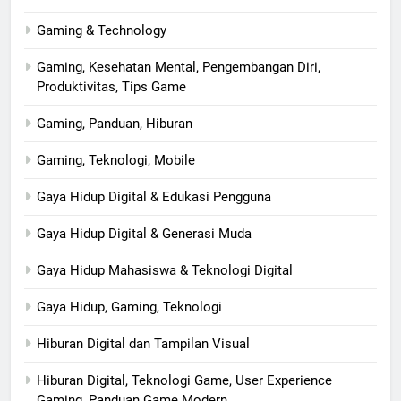
Gaming & Technology
Gaming, Kesehatan Mental, Pengembangan Diri,
Produktivitas, Tips Game
Gaming, Panduan, Hiburan
Gaming, Teknologi, Mobile
Gaya Hidup Digital & Edukasi Pengguna
Gaya Hidup Digital & Generasi Muda
Gaya Hidup Mahasiswa & Teknologi Digital
Gaya Hidup, Gaming, Teknologi
Hiburan Digital dan Tampilan Visual
Hiburan Digital, Teknologi Game, User Experience
Gaming, Panduan Game Modern