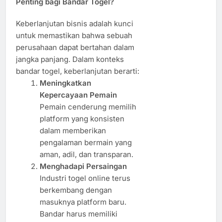
Penting bagi Bandar Togel?
Keberlanjutan bisnis adalah kunci
untuk memastikan bahwa sebuah
perusahaan dapat bertahan dalam
jangka panjang. Dalam konteks
bandar togel, keberlanjutan berarti:
Meningkatkan
Kepercayaan Pemain
Pemain cenderung memilih
platform yang konsisten
dalam memberikan
pengalaman bermain yang
aman, adil, dan transparan.
Menghadapi Persaingan
Industri togel online terus
berkembang dengan
masuknya platform baru.
Bandar harus memiliki