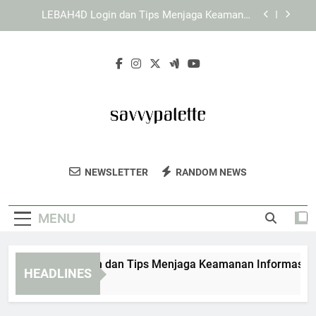
Skip
Login KAYA787 dan Tips Menjaga Keamanan
to
Akun
content
Cara Menjaga Keamanan Perangkat sebelum
Membuka KAYA787 Login
EDWINSLOT Login dan Tips Menjaga Keamanan
Informasi Akun
LEBAH4D Login dan Tips Menjaga Keamanan
Informasi Akun
Login KAYA787 dan Tips Menjaga Keamanan
Akun
Savvy Palette
Inspirasi Desain Kreatif Dan Tips Dekorasi
Cara Menjaga Keamanan Perangkat sebelum
NEWSLETTER
RANDOM NEWS
Membuka KAYA787 Login
Rumah Dari Savvy Palette. Solusi Untuk
Rumah Impian Anda.
MENU
DWINSLOT Login dan Tips Menjaga Keamanan Informasi Akun
HEADLINES
Weeks Ago