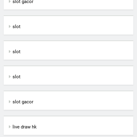
slot gacor
slot
slot
slot
slot gacor
live draw hk