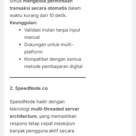
untuk
mengelola permintaan
transaksi secara otomatis
dalam
waktu kurang dari 10 detik.
Keunggulan:
Validasi instan tanpa input
manual
Dukungan untuk multi-
platform
Kompatibel dengan semua
metode pembayaran digital
2. SpeedNode.co
SpeedNode hadir dengan
teknologi
multi-threaded server
architecture
, yang memastikan
respons tetap cepat meskipun
banyak pengguna aktif secara