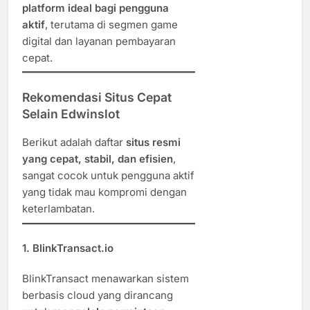
platform ideal bagi pengguna
aktif
, terutama di segmen game
digital dan layanan pembayaran
cepat.
Rekomendasi Situs Cepat
Selain Edwinslot
Berikut adalah daftar
situs resmi
yang cepat, stabil, dan efisien
,
sangat cocok untuk pengguna aktif
yang tidak mau kompromi dengan
keterlambatan.
1. BlinkTransact.io
BlinkTransact menawarkan sistem
berbasis cloud yang dirancang