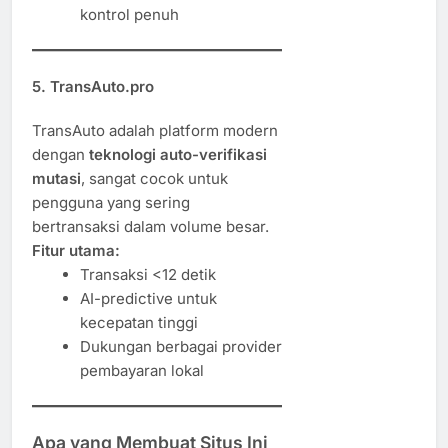
kontrol penuh
5. TransAuto.pro
TransAuto adalah platform modern
dengan
teknologi auto-verifikasi
mutasi
, sangat cocok untuk
pengguna yang sering
bertransaksi dalam volume besar.
Fitur utama:
Transaksi <12 detik
AI-predictive untuk
kecepatan tinggi
Dukungan berbagai provider
pembayaran lokal
Apa yang Membuat Situs Ini