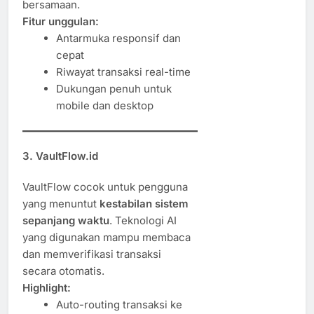
bersamaan.
Fitur unggulan:
Antarmuka responsif dan
cepat
Riwayat transaksi real-time
Dukungan penuh untuk
mobile dan desktop
3. VaultFlow.id
VaultFlow cocok untuk pengguna
yang menuntut
kestabilan sistem
sepanjang waktu
. Teknologi AI
yang digunakan mampu membaca
dan memverifikasi transaksi
secara otomatis.
Highlight:
Auto-routing transaksi ke