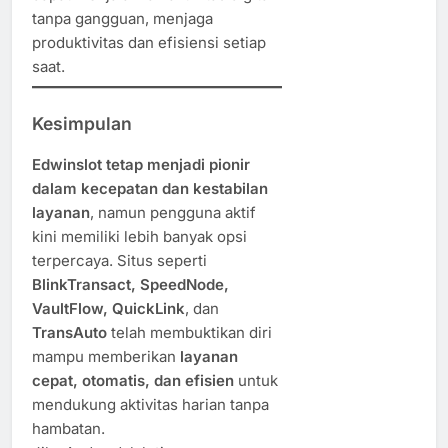
tanpa gangguan, menjaga
produktivitas dan efisiensi setiap
saat.
Kesimpulan
Edwinslot tetap menjadi pionir
dalam kecepatan dan kestabilan
layanan
, namun pengguna aktif
kini memiliki lebih banyak opsi
terpercaya. Situs seperti
BlinkTransact, SpeedNode,
VaultFlow, QuickLink
, dan
TransAuto
telah membuktikan diri
mampu memberikan
layanan
cepat, otomatis, dan efisien
untuk
mendukung aktivitas harian tanpa
hambatan.