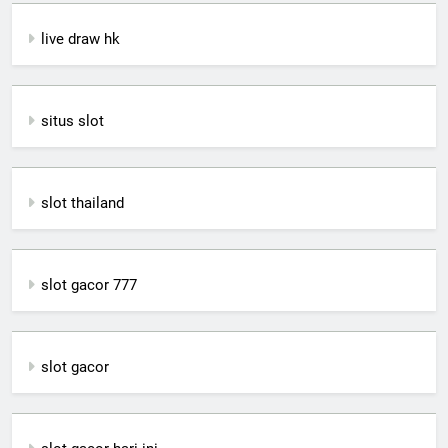
live draw hk
situs slot
slot thailand
slot gacor 777
slot gacor