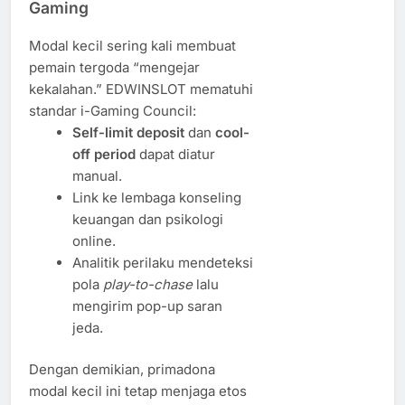
Gaming
Modal kecil sering kali membuat
pemain tergoda “mengejar
kekalahan.” EDWINSLOT mematuhi
standar i-Gaming Council:
Self-limit deposit
dan
cool-
off period
dapat diatur
manual.
Link ke lembaga konseling
keuangan dan psikologi
online.
Analitik perilaku mendeteksi
pola
play-to-chase
lalu
mengirim pop-up saran
jeda.
Dengan demikian, primadona
modal kecil ini tetap menjaga etos