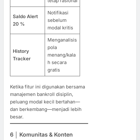
tetap rasional
Notifikasi
Saldo Alert
sebelum
20 %
modal kritis
Menganalisis
pola
History
menang/kala
Tracker
h secara
gratis
Ketika fitur ini digunakan bersama
manajemen bankroll disiplin,
peluang modal kecil bertahan—
dan berkembang—menjadi lebih
besar.
6 │ Komunitas & Konten