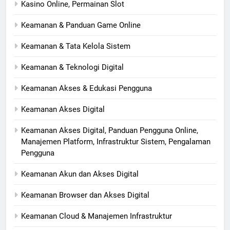
Kasino Online, Permainan Slot
Keamanan & Panduan Game Online
Keamanan & Tata Kelola Sistem
Keamanan & Teknologi Digital
Keamanan Akses & Edukasi Pengguna
Keamanan Akses Digital
Keamanan Akses Digital, Panduan Pengguna Online,
Manajemen Platform, Infrastruktur Sistem, Pengalaman
Pengguna
Keamanan Akun dan Akses Digital
Keamanan Browser dan Akses Digital
Keamanan Cloud & Manajemen Infrastruktur