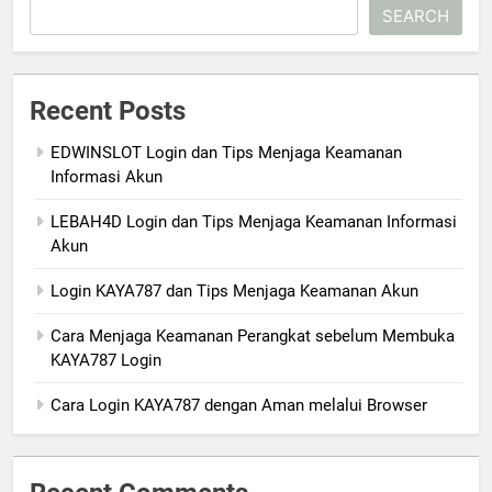
SEARCH
Recent Posts
EDWINSLOT Login dan Tips Menjaga Keamanan
Informasi Akun
LEBAH4D Login dan Tips Menjaga Keamanan Informasi
Akun
Login KAYA787 dan Tips Menjaga Keamanan Akun
Cara Menjaga Keamanan Perangkat sebelum Membuka
KAYA787 Login
Cara Login KAYA787 dengan Aman melalui Browser