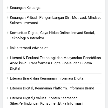
Keuangan Keluarga
Keuangan Pribadi, Pengembangan Diri, Motivasi, Mindset
Sukses, Investasi
Komunitas Digital, Gaya Hidup Online, Inovasi Sosial,
Teknologi & Interaksi
link alternatif edwinslot
Literasi & Edukasi Teknologi dan Masyarakat Pendidikan
Abad ke-21 Transformasi Digital Sosial dan Budaya
Digital
Literasi Brand dan Keamanan Informasi Digital
Literasi Digital, Keamanan Platform, Informasi Brand
Literasi Digital,Evaluasi Konten,Keamanan
Siber,Perlindungan Konsumen,Etika Informasi