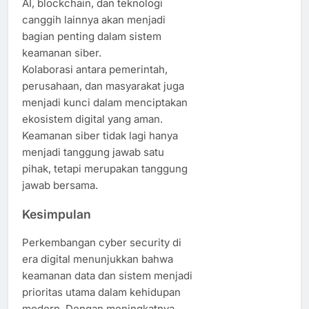
AI, blockchain, dan teknologi
canggih lainnya akan menjadi
bagian penting dalam sistem
keamanan siber.
Kolaborasi antara pemerintah,
perusahaan, dan masyarakat juga
menjadi kunci dalam menciptakan
ekosistem digital yang aman.
Keamanan siber tidak lagi hanya
menjadi tanggung jawab satu
pihak, tetapi merupakan tanggung
jawab bersama.
Kesimpulan
Perkembangan cyber security di
era digital menunjukkan bahwa
keamanan data dan sistem menjadi
prioritas utama dalam kehidupan
modern. Dengan meningkatnya