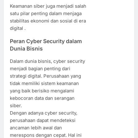
Keamanan siber juga menjadi salah
satu pilar penting dalam menjaga
stabilitas ekonomi dan sosial di era
digital .
Peran Cyber Security dalam
Dunia Bisnis
Dalam dunia bisnis, cyber security
menjadi bagian penting dari
strategi digital. Perusahaan yang
tidak memiliki sistem keamanan
yang baik berisiko mengalami
kebocoran data dan serangan
siber.
Dengan adanya cyber security,
perusahaan dapat mendeteksi
ancaman lebih awal dan
merespons dengan cepat. Hal ini