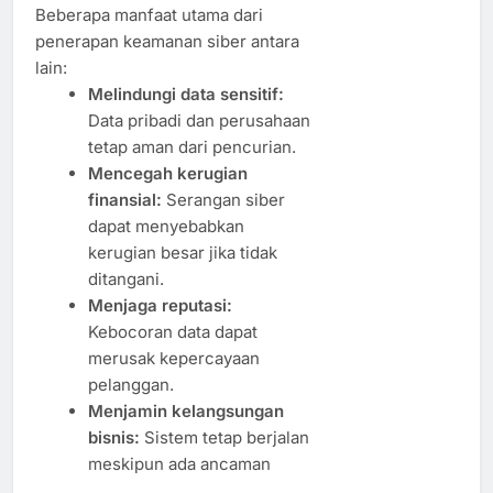
Beberapa manfaat utama dari
penerapan keamanan siber antara
lain:
Melindungi data sensitif:
Data pribadi dan perusahaan
tetap aman dari pencurian.
Mencegah kerugian
finansial:
Serangan siber
dapat menyebabkan
kerugian besar jika tidak
ditangani.
Menjaga reputasi:
Kebocoran data dapat
merusak kepercayaan
pelanggan.
Menjamin kelangsungan
bisnis:
Sistem tetap berjalan
meskipun ada ancaman