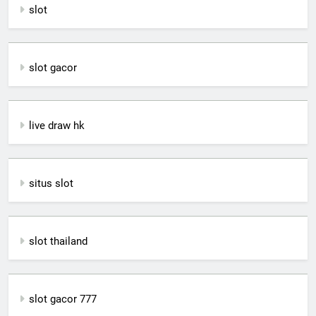
slot
slot gacor
live draw hk
situs slot
slot thailand
slot gacor 777