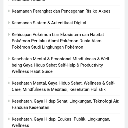
Keamanan Perangkat dan Pencegahan Risiko Akses
Keamanan Sistem & Autentikasi Digital
Kehidupan Pokémon Liar Ekosistem dan Habitat
Pokémon Perilaku Alami Pokémon Dunia Alam
Pokémon Studi Lingkungan Pokémon
Kesehatan Mental & Emosional Mindfulness & Well-
being Gaya Hidup Sehat Self-Help & Productivity
Wellness Habit Guide
Kesehatan Mental, Gaya Hidup Sehat, Wellness & Self-
Care, Mindfulness & Meditasi, Kesehatan Holistik
Kesehatan, Gaya Hidup Sehat, Lingkungan, Teknologi Air,
Panduan Kesehatan
Kesehatan, Gaya Hidup, Edukasi Publik, Lingkungan,
Wellness