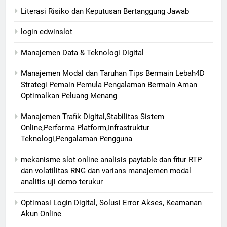
Literasi Risiko dan Keputusan Bertanggung Jawab
login edwinslot
Manajemen Data & Teknologi Digital
Manajemen Modal dan Taruhan Tips Bermain Lebah4D
Strategi Pemain Pemula Pengalaman Bermain Aman
Optimalkan Peluang Menang
Manajemen Trafik Digital,Stabilitas Sistem
Online,Performa Platform,Infrastruktur
Teknologi,Pengalaman Pengguna
mekanisme slot online analisis paytable dan fitur RTP
dan volatilitas RNG dan varians manajemen modal
analitis uji demo terukur
Optimasi Login Digital, Solusi Error Akses, Keamanan
Akun Online