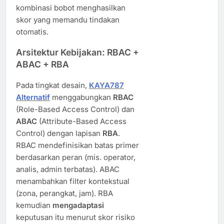
kombinasi bobot menghasilkan
skor yang memandu tindakan
otomatis.
Arsitektur Kebijakan: RBAC +
ABAC + RBA
Pada tingkat desain,
KAYA787
Alternatif
menggabungkan
RBAC
(Role-Based Access Control) dan
ABAC
(Attribute-Based Access
Control) dengan lapisan
RBA
.
RBAC mendefinisikan batas primer
berdasarkan peran (mis. operator,
analis, admin terbatas). ABAC
menambahkan filter kontekstual
(zona, perangkat, jam). RBA
kemudian
mengadaptasi
keputusan itu menurut skor risiko