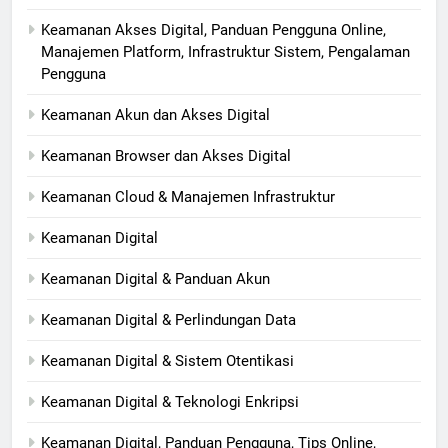
Keamanan Akses Digital, Panduan Pengguna Online,
Manajemen Platform, Infrastruktur Sistem, Pengalaman
Pengguna
Keamanan Akun dan Akses Digital
Keamanan Browser dan Akses Digital
Keamanan Cloud & Manajemen Infrastruktur
Keamanan Digital
Keamanan Digital & Panduan Akun
Keamanan Digital & Perlindungan Data
Keamanan Digital & Sistem Otentikasi
Keamanan Digital & Teknologi Enkripsi
Keamanan Digital, Panduan Pengguna, Tips Online,