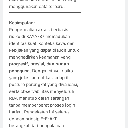
menggunakan data terbaru.
Kesimpulan:
Pengendalian akses berbasis
risiko di KAYA787 memadukan
identitas kuat, konteks kaya, dan
kebijakan yang dapat diaudit untuk
menghadirkan keamanan yang
progresif, presisi, dan ramah
pengguna
. Dengan sinyal risiko
yang jelas, autentikasi adaptif,
posture perangkat yang divalidasi,
serta observabilitas menyeluruh,
RBA menutup celah serangan
tanpa memperberat proses login
harian. Pendekatan ini selaras
dengan prinsip
E-E-A-T
—
berangkat dari pengalaman