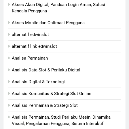
Akses Akun Digital, Panduan Login Aman, Solusi
Kendala Pengguna
Akses Mobile dan Optimasi Pengguna
alternatif edwinslot
alternatif link edwinslot
Analisa Permainan
Analisis Data Slot & Perilaku Digital
Analisis Digital & Teknologi
Analisis Komunitas & Strategi Slot Online
Analisis Permainan & Strategi Slot
Analisis Permainan, Studi Perilaku Mesin, Dinamika
Visual, Pengalaman Pengguna, Sistem Interaktif