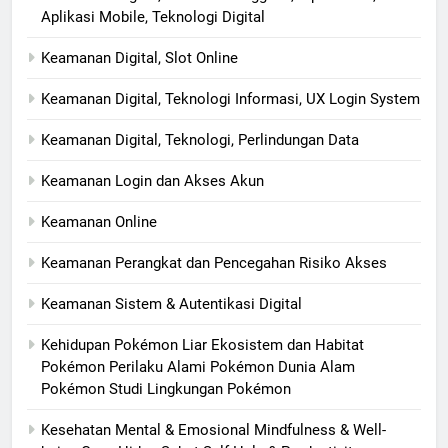
Aplikasi Mobile, Teknologi Digital
Keamanan Digital, Slot Online
Keamanan Digital, Teknologi Informasi, UX Login System
Keamanan Digital, Teknologi, Perlindungan Data
Keamanan Login dan Akses Akun
Keamanan Online
Keamanan Perangkat dan Pencegahan Risiko Akses
Keamanan Sistem & Autentikasi Digital
Kehidupan Pokémon Liar Ekosistem dan Habitat
Pokémon Perilaku Alami Pokémon Dunia Alam
Pokémon Studi Lingkungan Pokémon
Kesehatan Mental & Emosional Mindfulness & Well-