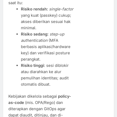
saat itu:
Risiko rendah:
single-factor
yang kuat (passkey) cukup;
akses diberikan sesuai hak
minimal.
Risiko sedang:
step-up
authentication
(MFA
berbasis aplikasi/hardware
key) dan verifikasi posture
perangkat.
Risiko tinggi:
sesi diblokir
atau diarahkan ke alur
pemulihan identitas; audit
otomatis dibuat.
Kebijakan dikelola sebagai
policy-
as-code
(mis. OPA/Rego) dan
diterapkan dengan GitOps agar
dapat diaudit, ditinjau, dan di-