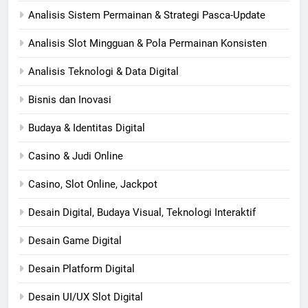
Analisis Sistem Permainan & Strategi Pasca-Update
Analisis Slot Mingguan & Pola Permainan Konsisten
Analisis Teknologi & Data Digital
Bisnis dan Inovasi
Budaya & Identitas Digital
Casino & Judi Online
Casino, Slot Online, Jackpot
Desain Digital, Budaya Visual, Teknologi Interaktif
Desain Game Digital
Desain Platform Digital
Desain UI/UX Slot Digital