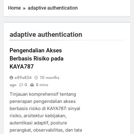
Home
adaptive authentication
adaptive authentication
Pengendalian Akses
Berbasis Risiko pada
KAYA787
e89a824
10 months
ago
0
8 mins
Tinjauan komprehensif tentang
penerapan pengendalian akses
berbasis risiko di KAYA787: sinyal
risiko, arsitektur kebijakan,
autentikasi adaptif, posture
perangkat, observabilitas, dan tata