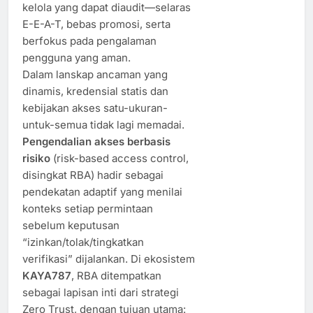
kelola yang dapat diaudit—selaras
E-E-A-T, bebas promosi, serta
berfokus pada pengalaman
pengguna yang aman.
Dalam lanskap ancaman yang
dinamis, kredensial statis dan
kebijakan akses satu-ukuran-
untuk-semua tidak lagi memadai.
Pengendalian akses berbasis
risiko
(risk-based access control,
disingkat RBA) hadir sebagai
pendekatan adaptif yang menilai
konteks setiap permintaan
sebelum keputusan
“izinkan/tolak/tingkatkan
verifikasi” dijalankan. Di ekosistem
KAYA787
, RBA ditempatkan
sebagai lapisan inti dari strategi
Zero Trust, dengan tujuan utama: