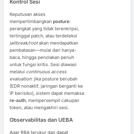
Kontrol Sesi
Keputusan akses
mempertimbangkan
posture
:
perangkat yang tidak terenkripsi,
tertinggal patch, atau terdeteksi
jailbreak/root
akan mendapatkan
pembatasan—mulai dari hanya-
baca, hingga penolakan penuh
untuk fungsi kritis. Sesi diawasi
melalui
continuous access
evaluation
: jika posture berubah
(EDR nonaktif, jaringan berganti ke
IP berisiko), sistem dapat memaksa
re-auth
, mempersempit cakupan
token, atau mengakhiri sesi.
Observabilitas dan UEBA
Agar RBA terukur dan dapat