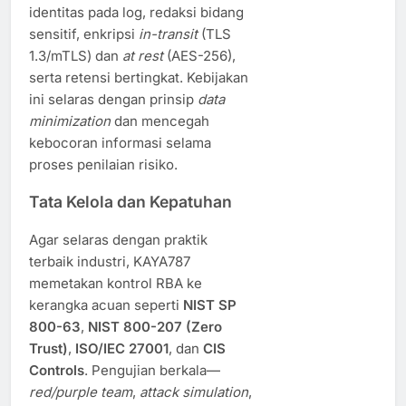
identitas pada log, redaksi bidang
sensitif, enkripsi
in-transit
(TLS
1.3/mTLS) dan
at rest
(AES-256),
serta retensi bertingkat. Kebijakan
ini selaras dengan prinsip
data
minimization
dan mencegah
kebocoran informasi selama
proses penilaian risiko.
Tata Kelola dan Kepatuhan
Agar selaras dengan praktik
terbaik industri, KAYA787
memetakan kontrol RBA ke
kerangka acuan seperti
NIST SP
800-63
,
NIST 800-207 (Zero
Trust)
,
ISO/IEC 27001
, dan
CIS
Controls
. Pengujian berkala—
red/purple team
,
attack simulation
,