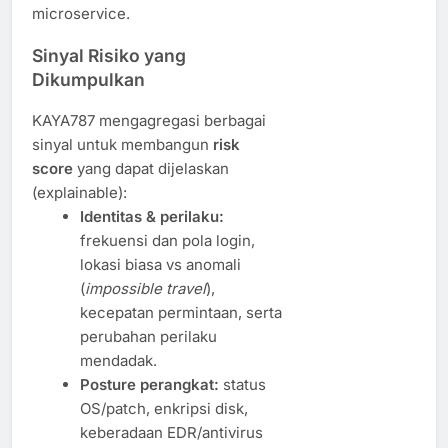
microservice.
Sinyal Risiko yang
Dikumpulkan
KAYA787 mengagregasi berbagai
sinyal untuk membangun
risk
score
yang dapat dijelaskan
(explainable):
Identitas & perilaku:
frekuensi dan pola login,
lokasi biasa vs anomali
(
impossible travel
),
kecepatan permintaan, serta
perubahan perilaku
mendadak.
Posture perangkat:
status
OS/patch, enkripsi disk,
keberadaan EDR/antivirus