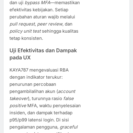
dan uji
bypass MFA
—memastikan
efektivitas kebijakan. Setiap
perubahan aturan wajib melalui
pull request
,
peer review
, dan
policy unit test
sehingga kualitas
tetap konsisten.
Uji Efektivitas dan Dampak
pada UX
KAYA787 mengevaluasi RBA
dengan indikator terukur:
penurunan percobaan
pengambilalihan akun (
account
takeover
), turunnya rasio
false
positive
MFA, waktu penyelesaian
insiden, dan dampak terhadap
p95/p99 latensi login. Di sisi
pengalaman pengguna,
graceful