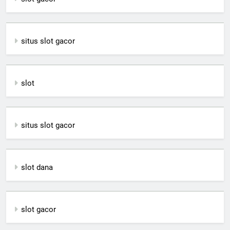
situs slot gacor
slot
situs slot gacor
slot dana
slot gacor