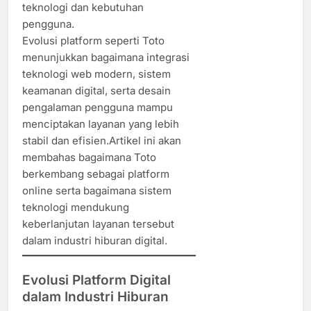
teknologi dan kebutuhan
pengguna.
Evolusi platform seperti Toto
menunjukkan bagaimana integrasi
teknologi web modern, sistem
keamanan digital, serta desain
pengalaman pengguna mampu
menciptakan layanan yang lebih
stabil dan efisien.Artikel ini akan
membahas bagaimana Toto
berkembang sebagai platform
online serta bagaimana sistem
teknologi mendukung
keberlanjutan layanan tersebut
dalam industri hiburan digital.
Evolusi Platform Digital
dalam Industri Hiburan