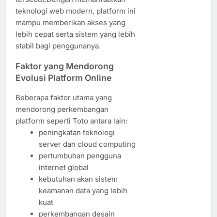
teknologi web modern, platform ini
mampu memberikan akses yang
lebih cepat serta sistem yang lebih
stabil bagi penggunanya.
Faktor yang Mendorong
Evolusi Platform Online
Beberapa faktor utama yang
mendorong perkembangan
platform seperti Toto antara lain:
peningkatan teknologi
server dan cloud computing
pertumbuhan pengguna
internet global
kebutuhan akan sistem
keamanan data yang lebih
kuat
perkembangan desain