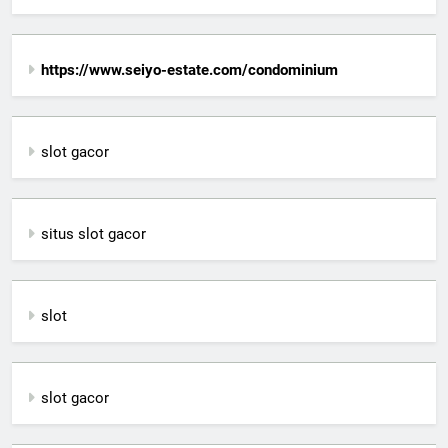
https://www.seiyo-estate.com/condominium
slot gacor
situs slot gacor
slot
slot gacor