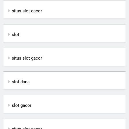
situs slot gacor
slot
situs slot gacor
slot dana
slot gacor