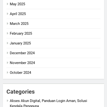
May 2025
April 2025
March 2025
February 2025
January 2025
December 2024
November 2024
October 2024
Categories
Akses Akun Digital, Panduan Login Aman, Solusi
Kendala Pengguna