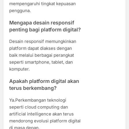
mempengaruhi tingkat kepuasan
pengguna.
Mengapa desain responsif
penting bagi platform digital?
Desain responsif memungkinkan
platform dapat diakses dengan
baik melalui berbagai perangkat
seperti smartphone, tablet, dan
komputer.
Apakah platform digital akan
terus berkembang?
Ya.Perkembangan teknologi
seperti cloud computing dan
artificial intelligence akan terus
mendorong evolusi platform digital
di masa depan.