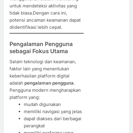
untuk mendeteksi aktivitas yang
tidak biasa.Dengan cara ini,
potensi ancaman keamanan dapat
diidentifikasi lebih cepat.
Pengalaman Pengguna
sebagai Fokus Utama
Selain teknologi dan keamanan,
faktor lain yang menentukan
keberhasilan platform digital
adalah
pengalaman pengguna
.
Pengguna modern mengharapkan
platform yang:
mudah digunakan
memiliki navigasi yang jelas
dapat diakses dari berbagai
perangkat
memiliki performa yang