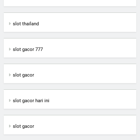
slot thailand
slot gacor 777
slot gacor
slot gacor hari ini
slot gacor