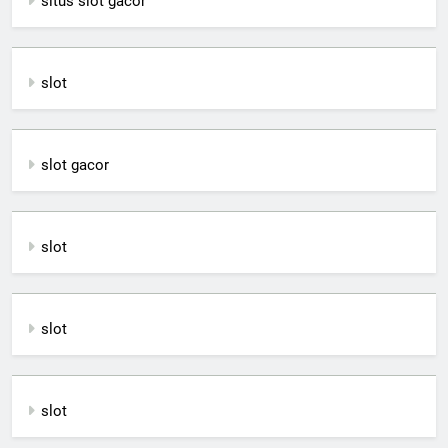
situs slot gacor
slot
slot gacor
slot
slot
slot