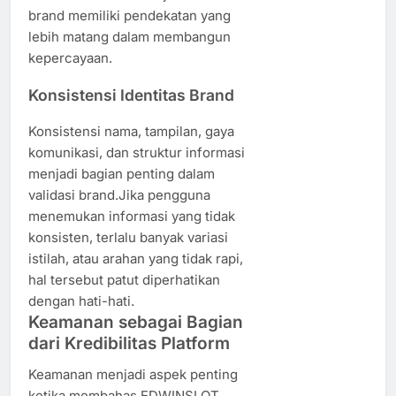
brand memiliki pendekatan yang
lebih matang dalam membangun
kepercayaan.
Konsistensi Identitas Brand
Konsistensi nama, tampilan, gaya
komunikasi, dan struktur informasi
menjadi bagian penting dalam
validasi brand.Jika pengguna
menemukan informasi yang tidak
konsisten, terlalu banyak variasi
istilah, atau arahan yang tidak rapi,
hal tersebut patut diperhatikan
dengan hati-hati.
Keamanan sebagai Bagian
dari Kredibilitas Platform
Keamanan menjadi aspek penting
ketika membahas EDWINSLOT