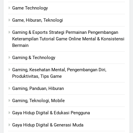
Game Technology
Game, Hiburan, Teknologi
Gaming & Esports Strategi Permainan Pengembangan
Keterampilan Tutorial Game Online Mental & Konsistensi
Bermain
Gaming & Technology
Gaming, Kesehatan Mental, Pengembangan Diri,
Produktivitas, Tips Game
Gaming, Panduan, Hiburan
Gaming, Teknologi, Mobile
Gaya Hidup Digital & Edukasi Pengguna
Gaya Hidup Digital & Generasi Muda