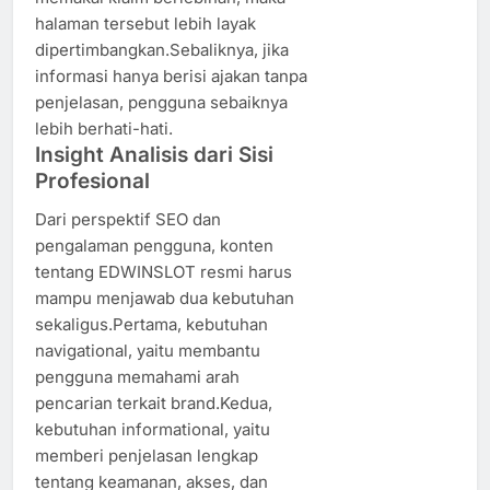
halaman tersebut lebih layak
dipertimbangkan.Sebaliknya, jika
informasi hanya berisi ajakan tanpa
penjelasan, pengguna sebaiknya
lebih berhati-hati.
Insight Analisis dari Sisi
Profesional
Dari perspektif SEO dan
pengalaman pengguna, konten
tentang EDWINSLOT resmi harus
mampu menjawab dua kebutuhan
sekaligus.Pertama, kebutuhan
navigational, yaitu membantu
pengguna memahami arah
pencarian terkait brand.Kedua,
kebutuhan informational, yaitu
memberi penjelasan lengkap
tentang keamanan, akses, dan