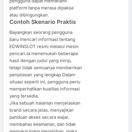
pengguna dapat memahami
platform tanpa merasa dipaksa
atau dibingungkan.
Contoh Skenario Praktis
Bayangkan seorang pengguna
baru mencari informasi tentang
EDWINSLOT resmi melalui mesin
pencari.Ia menemukan beberapa
hasil dengan judul yang mirip,
tetapi tidak semuanya memberikan
penjelasan yang lengkap.Dalam
situasi seperti ini, pengguna perlu
memperhatikan kualitas informasi
yang tersedia.
Jika sebuah halaman menjelaskan
brand secara jelas, menyajikan
panduan akses secara wajar,
membahas keamanan, dan tidak
memakai klaim berlebihan, maka