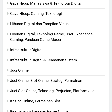
Gaya Hidup Mahasiswa & Teknologi Digital
Gaya Hidup, Gaming, Teknologi
Hiburan Digital dan Tampilan Visual
Hiburan Digital, Teknologi Game, User Experience
Gaming, Panduan Game Modern
Infrastruktur Digital
Infrastruktur Digital & Keamanan Sistem
Judi Online
Judi Online, Slot Online, Strategi Permainan
Judi Slot Online, Teknologi Perjudian, Platform Judi
Kasino Online, Permainan Slot
Keamanan & Panduan Game Online