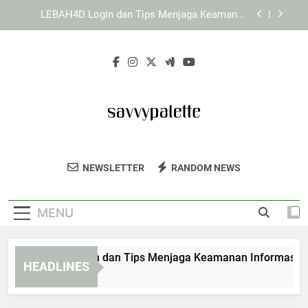
Skip
Login KAYA787 dan Tips Menjaga Keamanan
to
Akun
content
Cara Menjaga Keamanan Perangkat sebelum
Membuka KAYA787 Login
EDWINSLOT Login dan Tips Menjaga Keamanan
Informasi Akun
LEBAH4D Login dan Tips Menjaga Keamanan
Informasi Akun
Login KAYA787 dan Tips Menjaga Keamanan
Akun
Savvy Palette
Inspirasi Desain Kreatif Dan Tips Dekorasi
Cara Menjaga Keamanan Perangkat sebelum
NEWSLETTER
RANDOM NEWS
Membuka KAYA787 Login
Rumah Dari Savvy Palette. Solusi Untuk
Rumah Impian Anda.
MENU
WINSLOT Login dan Tips Menjaga Keamanan Informasi Akun
HEADLINES
Weeks Ago