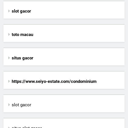
slot gacor
toto macau
situs gacor
https://www.seiyo-estate.com/condominium
slot gacor