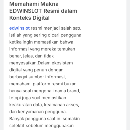
Memahami Makna
EDWINSLOT Resmi dalam
Konteks Digital
edwinslot
resmi menjadi salah satu
istilah yang sering dicari pengguna
ketika ingin memastikan bahwa
informasi yang mereka temukan
benar, jelas, dan tidak
menyesatkan.Dalam ekosistem
digital yang penuh dengan
berbagai sumber informasi,
memahami platform resmi bukan
hanya soal mengenali nama brand,
tetapi juga soal memastikan
keakuratan data, keamanan akses,
dan kenyamanan pengguna.
Banyak pengguna saat ini semakin
selektif sebelum menggunakan