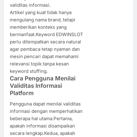
validitas informasi.
Artikel yang kuat tidak hanya
mengulang nama brand, tetapi
memberikan konteks yang
bermanfaat.Keyword EDWINSLOT
perlu ditempatkan secara natural
agar pembaca tetap nyaman dan
mesin pencari dapat memahami
relevansi topik tanpa kesan
keyword stuffing.
Cara Pengguna Menilai
Validitas Informasi
Platform
Pengguna dapat menilai validitas
informasi dengan memperhatikan
beberapa hal utama.Pertama,
apakah informasi disampaikan
secara lengkap.Kedua, apakah