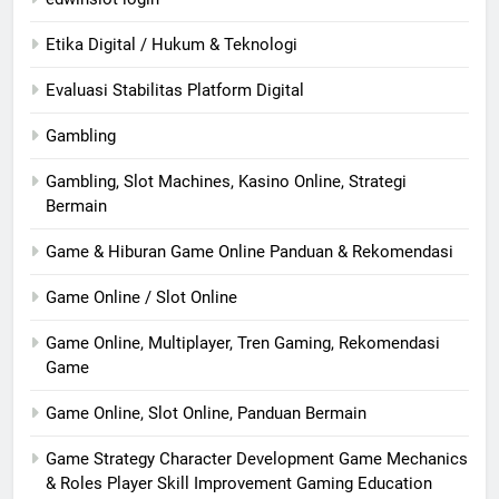
Etika Digital / Hukum & Teknologi
Evaluasi Stabilitas Platform Digital
Gambling
Gambling, Slot Machines, Kasino Online, Strategi
Bermain
Game & Hiburan Game Online Panduan & Rekomendasi
Game Online / Slot Online
Game Online, Multiplayer, Tren Gaming, Rekomendasi
Game
Game Online, Slot Online, Panduan Bermain
Game Strategy Character Development Game Mechanics
& Roles Player Skill Improvement Gaming Education