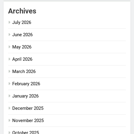
Archives
July 2026
June 2026
May 2026
April 2026
March 2026
February 2026
January 2026
December 2025
November 2025
October 2025