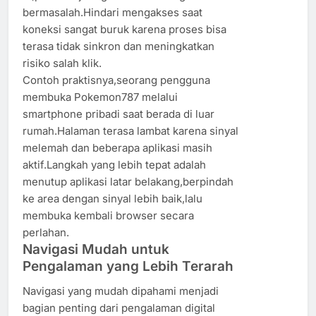
bermasalah.Hindari mengakses saat
koneksi sangat buruk karena proses bisa
terasa tidak sinkron dan meningkatkan
risiko salah klik.
Contoh praktisnya,seorang pengguna
membuka Pokemon787 melalui
smartphone pribadi saat berada di luar
rumah.Halaman terasa lambat karena sinyal
melemah dan beberapa aplikasi masih
aktif.Langkah yang lebih tepat adalah
menutup aplikasi latar belakang,berpindah
ke area dengan sinyal lebih baik,lalu
membuka kembali browser secara
perlahan.
Navigasi Mudah untuk
Pengalaman yang Lebih Terarah
Navigasi yang mudah dipahami menjadi
bagian penting dari pengalaman digital