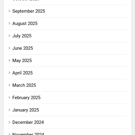
September 2025
August 2025
July 2025
June 2025
May 2025
April 2025
March 2025
February 2025
January 2025
December 2024
November 2024