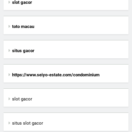
slot gacor
toto macau
situs gacor
https://www.seiyo-estate.com/condominium
slot gacor
situs slot gacor