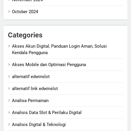
October 2024
Categories
Akses Akun Digital, Panduan Login Aman, Solusi
Kendala Pengguna
Akses Mobile dan Optimasi Pengguna
alternatif edwinslot
alternatif link edwinslot
Analisa Permainan
Analisis Data Slot & Perilaku Digital
Analisis Digital & Teknologi