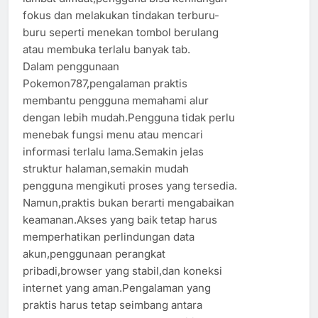
fokus dan melakukan tindakan terburu-
buru seperti menekan tombol berulang
atau membuka terlalu banyak tab.
Dalam penggunaan
Pokemon787,pengalaman praktis
membantu pengguna memahami alur
dengan lebih mudah.Pengguna tidak perlu
menebak fungsi menu atau mencari
informasi terlalu lama.Semakin jelas
struktur halaman,semakin mudah
pengguna mengikuti proses yang tersedia.
Namun,praktis bukan berarti mengabaikan
keamanan.Akses yang baik tetap harus
memperhatikan perlindungan data
akun,penggunaan perangkat
pribadi,browser yang stabil,dan koneksi
internet yang aman.Pengalaman yang
praktis harus tetap seimbang antara