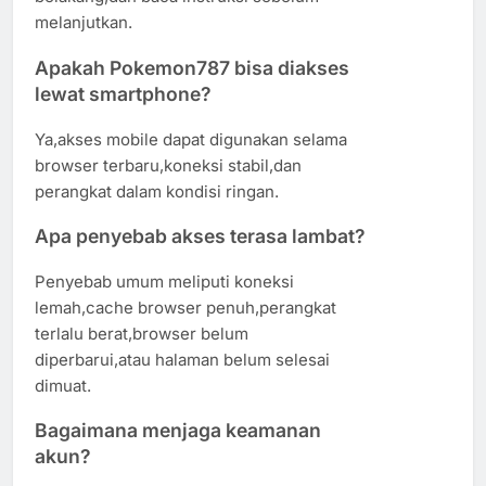
melanjutkan.
Apakah Pokemon787 bisa diakses
lewat smartphone?
Ya,akses mobile dapat digunakan selama
browser terbaru,koneksi stabil,dan
perangkat dalam kondisi ringan.
Apa penyebab akses terasa lambat?
Penyebab umum meliputi koneksi
lemah,cache browser penuh,perangkat
terlalu berat,browser belum
diperbarui,atau halaman belum selesai
dimuat.
Bagaimana menjaga keamanan
akun?