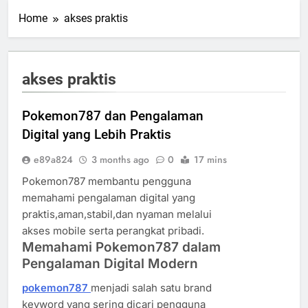
Home
akses praktis
akses praktis
Pokemon787 dan Pengalaman
Digital yang Lebih Praktis
e89a824
3 months ago
0
17 mins
Pokemon787 membantu pengguna
memahami pengalaman digital yang
praktis,aman,stabil,dan nyaman melalui
akses mobile serta perangkat pribadi.
Memahami Pokemon787 dalam
Pengalaman Digital Modern
pokemon787
menjadi salah satu brand
keyword yang sering dicari pengguna