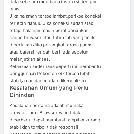
data sebelum membaca instruksi dengan
jelas.
Jika halaman terasa lambat,periksa koneksi
terlebih dahulu.Jika koneksi sudah stabil
tetapi halaman masih berat,bersihkan
cache browser atau tutup tab yang tidak
diperlukan.Jika perangkat terasa panas
atau baterai rendah,beri jeda sebelum
melanjutkan akses.
Kebiasaan sederhana seperti ini membantu
penggunaan Pokemon787 terasa lebih
stabil,aman,dan mudah dikendalikan.
Kesalahan Umum yang Perlu
Dihindari
Kesalahan pertama adalah memakai
browser lama.Browser yang tidak
diperbarui dapat membuat tampilan kurang
stabil dan tombol tidak responsif.