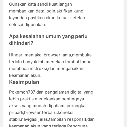
Gunakan kata sandi kuat,jangan
membagikan data login,aktifkan kunci
layar,dan pastikan akun keluar setelah
selesai digunakan.
Apa kesalahan umum yang perlu
dihindari?
Hindari memakai browser lama,membuka
terlalu banyak tab,menekan tombol tanpa
membaca instruksi,dan mengabaikan
keamanan akun.
Kesimpulan
Pokemon787 dan pengalaman digital yang
lebih praktis menekankan pentingnya
akses yang mudah dipahami,perangkat
pribadi,browser terbaru,koneksi
stabil,navigasi jelas,tampilan responsif,dan
keamanan akun yang terjaga.Pengguna