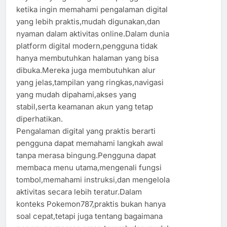
ketika ingin memahami pengalaman digital
yang lebih praktis,mudah digunakan,dan
nyaman dalam aktivitas online.Dalam dunia
platform digital modern,pengguna tidak
hanya membutuhkan halaman yang bisa
dibuka.Mereka juga membutuhkan alur
yang jelas,tampilan yang ringkas,navigasi
yang mudah dipahami,akses yang
stabil,serta keamanan akun yang tetap
diperhatikan.
Pengalaman digital yang praktis berarti
pengguna dapat memahami langkah awal
tanpa merasa bingung.Pengguna dapat
membaca menu utama,mengenali fungsi
tombol,memahami instruksi,dan mengelola
aktivitas secara lebih teratur.Dalam
konteks Pokemon787,praktis bukan hanya
soal cepat,tetapi juga tentang bagaimana