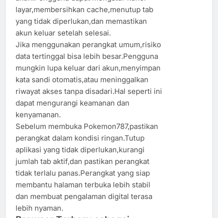
layar,membersihkan cache,menutup tab
yang tidak diperlukan,dan memastikan
akun keluar setelah selesai.
Jika menggunakan perangkat umum,risiko
data tertinggal bisa lebih besar.Pengguna
mungkin lupa keluar dari akun,menyimpan
kata sandi otomatis,atau meninggalkan
riwayat akses tanpa disadari.Hal seperti ini
dapat mengurangi keamanan dan
kenyamanan.
Sebelum membuka Pokemon787,pastikan
perangkat dalam kondisi ringan.Tutup
aplikasi yang tidak diperlukan,kurangi
jumlah tab aktif,dan pastikan perangkat
tidak terlalu panas.Perangkat yang siap
membantu halaman terbuka lebih stabil
dan membuat pengalaman digital terasa
lebih nyaman.