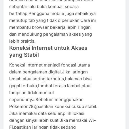
sebentar lalu buka kembali secara
bertahap.Pengguna mobile juga sebaiknya
menutup tab yang tidak diperlukan.Cara ini
membantu browser bekerja lebih ringan
dan mendukung pengalaman akses yang
lebih praktis.
Koneksi Internet untuk Akses
yang Stabil
Koneksi internet menjadi fondasi utama
dalam pengalaman digital.Jika jaringan
lemah atau sering terputus,halaman bisa
gagal terbuka,tombol terasa lambat,atau
tampilan tidak muncul
sepenuhnya.Sebelum menggunakan
Pokemon787,pastikan koneksi cukup stabil.
Jika memakai data seluler,pilih lokasi
dengan sinyal lebih kuat.Jika memakai Wi-
Fi,pastikan jaringan tidak sedang