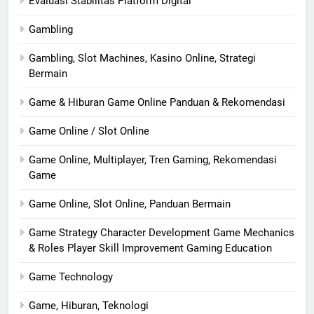
Evaluasi Stabilitas Platform Digital
Gambling
Gambling, Slot Machines, Kasino Online, Strategi
Bermain
Game & Hiburan Game Online Panduan & Rekomendasi
Game Online / Slot Online
Game Online, Multiplayer, Tren Gaming, Rekomendasi
Game
Game Online, Slot Online, Panduan Bermain
Game Strategy Character Development Game Mechanics
& Roles Player Skill Improvement Gaming Education
Game Technology
Game, Hiburan, Teknologi