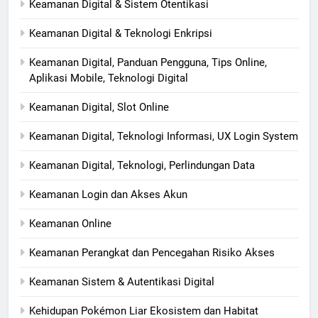
Keamanan Digital & Sistem Otentikasi
Keamanan Digital & Teknologi Enkripsi
Keamanan Digital, Panduan Pengguna, Tips Online,
Aplikasi Mobile, Teknologi Digital
Keamanan Digital, Slot Online
Keamanan Digital, Teknologi Informasi, UX Login System
Keamanan Digital, Teknologi, Perlindungan Data
Keamanan Login dan Akses Akun
Keamanan Online
Keamanan Perangkat dan Pencegahan Risiko Akses
Keamanan Sistem & Autentikasi Digital
Kehidupan Pokémon Liar Ekosistem dan Habitat