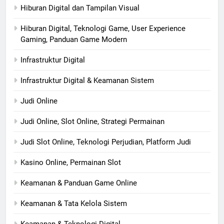
Hiburan Digital dan Tampilan Visual
Hiburan Digital, Teknologi Game, User Experience
Gaming, Panduan Game Modern
Infrastruktur Digital
Infrastruktur Digital & Keamanan Sistem
Judi Online
Judi Online, Slot Online, Strategi Permainan
Judi Slot Online, Teknologi Perjudian, Platform Judi
Kasino Online, Permainan Slot
Keamanan & Panduan Game Online
Keamanan & Tata Kelola Sistem