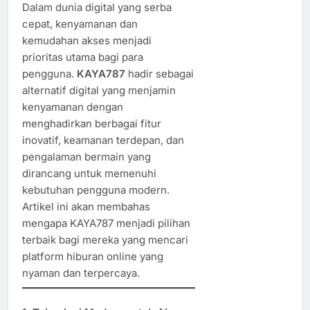
Dalam dunia digital yang serba
cepat, kenyamanan dan
kemudahan akses menjadi
prioritas utama bagi para
pengguna.
KAYA787
hadir sebagai
alternatif digital yang menjamin
kenyamanan dengan
menghadirkan berbagai fitur
inovatif, keamanan terdepan, dan
pengalaman bermain yang
dirancang untuk memenuhi
kebutuhan pengguna modern.
Artikel ini akan membahas
mengapa KAYA787 menjadi pilihan
terbaik bagi mereka yang mencari
platform hiburan online yang
nyaman dan terpercaya.