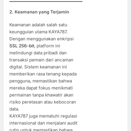
2. Keamanan yang Terjamin
Keamanan adalah salah satu
keunggulan utama KAYA787.
Dengan menggunakan enkripsi
SSL 256-bit
, platform ini
melindungi data pribadi dan
transaksi pemain dari ancaman
digital. Sistem keamanan ini
memberikan rasa tenang kepada
pengguna, memastikan bahwa
mereka dapat fokus menikmati
permainan tanpa khawatir akan
risiko peretasan atau kebocoran
data.
KAYA787 juga mematuhi regulasi
internasional dan menjalani audit
rutin untuk memastikan bahwa