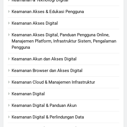
Keamanan & Teknologi Digital
Keamanan Akses & Edukasi Pengguna
Keamanan Akses Digital
Keamanan Akses Digital, Panduan Pengguna Online,
Manajemen Platform, Infrastruktur Sistem, Pengalaman
Pengguna
Keamanan Akun dan Akses Digital
Keamanan Browser dan Akses Digital
Keamanan Cloud & Manajemen Infrastruktur
Keamanan Digital
Keamanan Digital & Panduan Akun
Keamanan Digital & Perlindungan Data