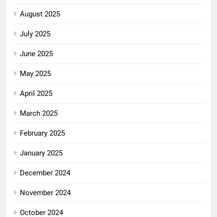
August 2025
July 2025
June 2025
May 2025
April 2025
March 2025
February 2025
January 2025
December 2024
November 2024
October 2024