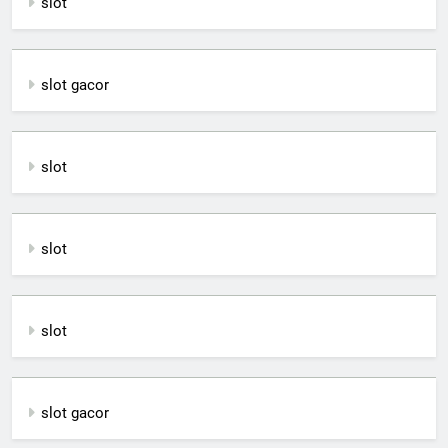
slot
slot gacor
slot
slot
slot
slot gacor