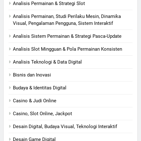
Analisis Permainan & Strategi Slot
Analisis Permainan, Studi Perilaku Mesin, Dinamika
Visual, Pengalaman Pengguna, Sistem Interaktif
Analisis Sistem Permainan & Strategi Pasca-Update
Analisis Slot Mingguan & Pola Permainan Konsisten
Analisis Teknologi & Data Digital
Bisnis dan Inovasi
Budaya & Identitas Digital
Casino & Judi Online
Casino, Slot Online, Jackpot
Desain Digital, Budaya Visual, Teknologi Interaktif
Desain Game Digital