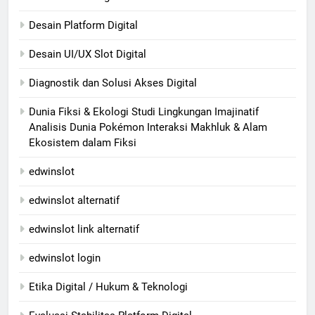
Desain Platform Digital
Desain UI/UX Slot Digital
Diagnostik dan Solusi Akses Digital
Dunia Fiksi & Ekologi Studi Lingkungan Imajinatif
Analisis Dunia Pokémon Interaksi Makhluk & Alam
Ekosistem dalam Fiksi
edwinslot
edwinslot alternatif
edwinslot link alternatif
edwinslot login
Etika Digital / Hukum & Teknologi