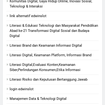
Komunitas Digital, Gaya Hidup Online, Inovasi Sosial,
Teknologi & Interaksi
link alternatif edwinslot
Literasi & Edukasi Teknologi dan Masyarakat Pendidikan
Abad ke-21 Transformasi Digital Sosial dan Budaya
Digital
Literasi Brand dan Keamanan Informasi Digital
Literasi Digital, Keamanan Platform, Informasi Brand
Literasi Digital,Evaluasi Konten,Keamanan
Siber,Perlindungan Konsumen,Etika Informasi
Literasi Risiko dan Keputusan Bertanggung Jawab
login edwinslot
Manajemen Data & Teknologi Digital