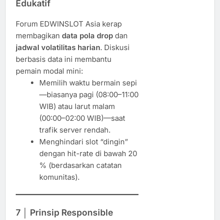
Edukatif
Forum EDWINSLOT Asia kerap
membagikan
data pola drop
dan
jadwal volatilitas harian
. Diskusi
berbasis data ini membantu
pemain modal mini:
Memilih waktu bermain sepi
—biasanya pagi (08:00–11:00
WIB) atau larut malam
(00:00–02:00 WIB)—saat
trafik server rendah.
Menghindari slot “dingin”
dengan hit-rate di bawah 20
% (berdasarkan catatan
komunitas).
7 │ Prinsip Responsible