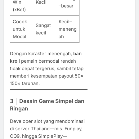
Win
Kecil
–besar
(xBet)
Cocok
Kecil–
Sangat
untuk
meneng
kecil
Modal
ah
Dengan karakter menengah,
ban
kroll
pemain bermodal rendah
tidak cepat tergerus, sambil tetap
memberi kesempatan payout 50×–
150× taruhan.
3 │ Desain Game Simpel dan
Ringan
Developer slot yang mendominasi
di server Thailand—mis. Funplay,
CQ9, hingga SimplePlay—