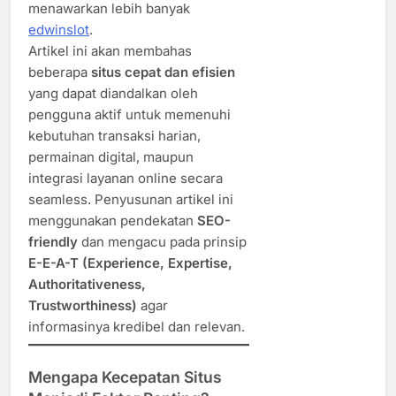
menawarkan lebih banyak
edwinslot
.
Artikel ini akan membahas
beberapa
situs cepat dan efisien
yang dapat diandalkan oleh
pengguna aktif untuk memenuhi
kebutuhan transaksi harian,
permainan digital, maupun
integrasi layanan online secara
seamless. Penyusunan artikel ini
menggunakan pendekatan
SEO-
friendly
dan mengacu pada prinsip
E-E-A-T (Experience, Expertise,
Authoritativeness,
Trustworthiness)
agar
informasinya kredibel dan relevan.
Mengapa Kecepatan Situs