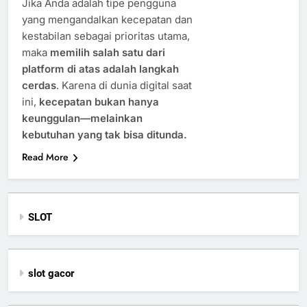
Jika Anda adalah tipe pengguna
yang mengandalkan kecepatan dan
kestabilan sebagai prioritas utama,
maka
memilih salah satu dari
platform di atas adalah langkah
cerdas
. Karena di dunia digital saat
ini,
kecepatan bukan hanya
keunggulan—melainkan
kebutuhan yang tak bisa ditunda.
Read More
SLOT
slot gacor