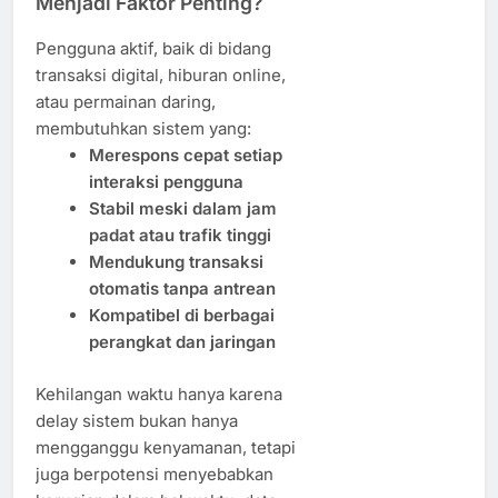
Menjadi Faktor Penting?
Pengguna aktif, baik di bidang
transaksi digital, hiburan online,
atau permainan daring,
membutuhkan sistem yang:
Merespons cepat setiap
interaksi pengguna
Stabil meski dalam jam
padat atau trafik tinggi
Mendukung transaksi
otomatis tanpa antrean
Kompatibel di berbagai
perangkat dan jaringan
Kehilangan waktu hanya karena
delay sistem bukan hanya
mengganggu kenyamanan, tetapi
juga berpotensi menyebabkan