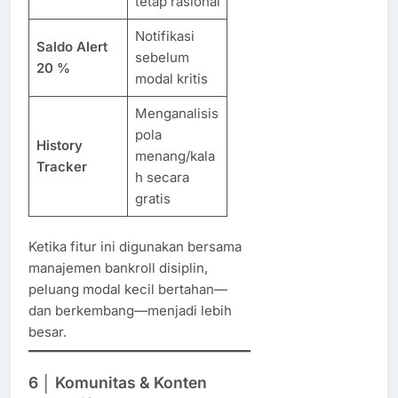
tetap rasional
Notifikasi
Saldo Alert
sebelum
20 %
modal kritis
Menganalisis
pola
History
menang/kala
Tracker
h secara
gratis
Ketika fitur ini digunakan bersama
manajemen bankroll disiplin,
peluang modal kecil bertahan—
dan berkembang—menjadi lebih
besar.
6 │ Komunitas & Konten