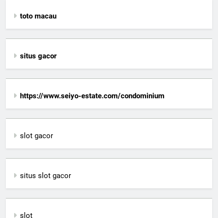
toto macau
situs gacor
https://www.seiyo-estate.com/condominium
slot gacor
situs slot gacor
slot