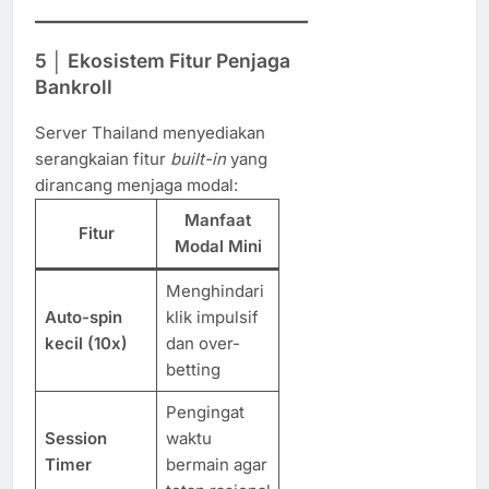
5 │ Ekosistem Fitur Penjaga
Bankroll
Server Thailand menyediakan
serangkaian fitur
built-in
yang
dirancang menjaga modal:
Manfaat
Fitur
Modal Mini
Menghindari
Auto-spin
klik impulsif
kecil (10x)
dan over-
betting
Pengingat
Session
waktu
Timer
bermain agar