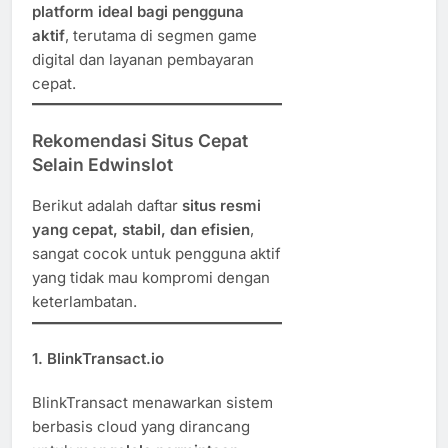
platform ideal bagi pengguna
aktif
, terutama di segmen game
digital dan layanan pembayaran
cepat.
Rekomendasi Situs Cepat
Selain Edwinslot
Berikut adalah daftar
situs resmi
yang cepat, stabil, dan efisien
,
sangat cocok untuk pengguna aktif
yang tidak mau kompromi dengan
keterlambatan.
1. BlinkTransact.io
BlinkTransact menawarkan sistem
berbasis cloud yang dirancang