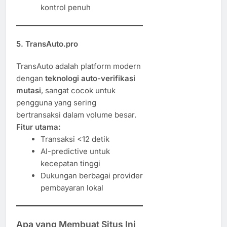
kontrol penuh
5. TransAuto.pro
TransAuto adalah platform modern
dengan
teknologi auto-verifikasi
mutasi
, sangat cocok untuk
pengguna yang sering
bertransaksi dalam volume besar.
Fitur utama:
Transaksi <12 detik
AI-predictive untuk
kecepatan tinggi
Dukungan berbagai provider
pembayaran lokal
Apa yang Membuat Situs Ini