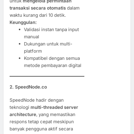
untuk
mengelola permintaan
transaksi secara otomatis
dalam
waktu kurang dari 10 detik.
Keunggulan:
Validasi instan tanpa input
manual
Dukungan untuk multi-
platform
Kompatibel dengan semua
metode pembayaran digital
2. SpeedNode.co
SpeedNode hadir dengan
teknologi
multi-threaded server
architecture
, yang memastikan
respons tetap cepat meskipun
banyak pengguna aktif secara