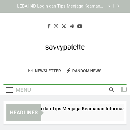
Skip
Login KAYA787 dan Tips Menjaga Keamanan
to
Akun
content
Cara Menjaga Keamanan Perangkat sebelum
Membuka KAYA787 Login
EDWINSLOT Login dan Tips Menjaga Keamanan
Informasi Akun
LEBAH4D Login dan Tips Menjaga Keamanan
Informasi Akun
Login KAYA787 dan Tips Menjaga Keamanan
Akun
Savvy Palette
Inspirasi Desain Kreatif Dan Tips Dekorasi
Cara Menjaga Keamanan Perangkat sebelum
NEWSLETTER
RANDOM NEWS
Membuka KAYA787 Login
Rumah Dari Savvy Palette. Solusi Untuk
Rumah Impian Anda.
MENU
DWINSLOT Login dan Tips Menjaga Keamanan Informasi Akun
HEADLINES
Weeks Ago