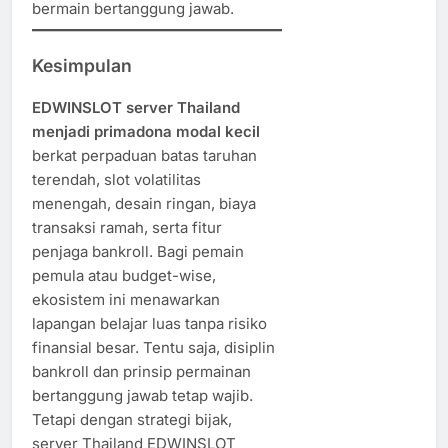
bermain bertanggung jawab.
Kesimpulan
EDWINSLOT server Thailand
menjadi primadona modal kecil
berkat perpaduan batas taruhan
terendah, slot volatilitas
menengah, desain ringan, biaya
transaksi ramah, serta fitur
penjaga bankroll. Bagi pemain
pemula atau budget-wise,
ekosistem ini menawarkan
lapangan belajar luas tanpa risiko
finansial besar. Tentu saja, disiplin
bankroll dan prinsip permainan
bertanggung jawab tetap wajib.
Tetapi dengan strategi bijak,
server Thailand EDWINSLOT