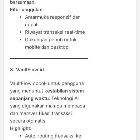
bersamaan.
Fitur unggulan:
Antarmuka responsif dan
cepat
Riwayat transaksi real-time
Dukungan penuh untuk
mobile dan desktop
3. VaultFlow.id
VaultFlow cocok untuk pengguna
yang menuntut
kestabilan sistem
sepanjang waktu
. Teknologi AI
yang digunakan mampu membaca
dan memverifikasi transaksi
secara otomatis.
Highlight:
Auto-routing transaksi ke