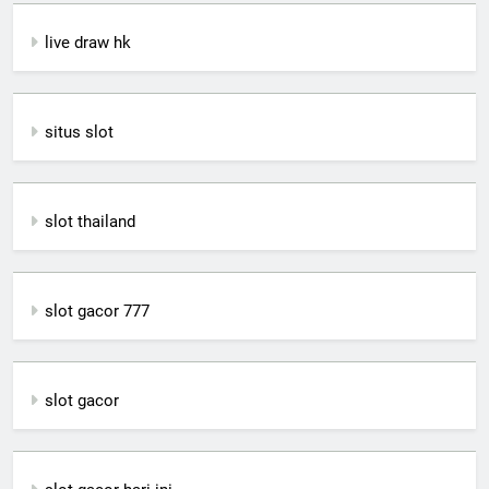
live draw hk
situs slot
slot thailand
slot gacor 777
slot gacor