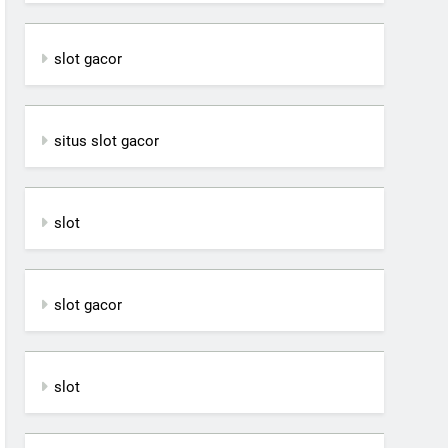
slot gacor
situs slot gacor
slot
slot gacor
slot