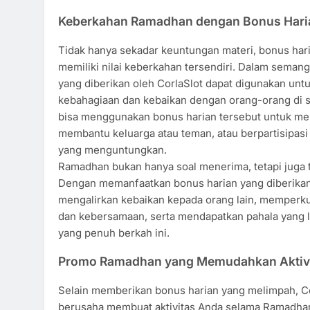
Keberkahan Ramadhan dengan Bonus Hari
Tidak hanya sekadar keuntungan materi, bonus hari
memiliki nilai keberkahan tersendiri. Dalam semang
yang diberikan oleh CorlaSlot dapat digunakan unt
kebahagiaan dan kebaikan dengan orang-orang di s
bisa menggunakan bonus harian tersebut untuk m
membantu keluarga atau teman, atau berpartisipasi 
yang menguntungkan.
Ramadhan bukan hanya soal menerima, tetapi juga
Dengan memanfaatkan bonus harian yang diberikan
mengalirkan kebaikan kepada orang lain, memperku
dan kebersamaan, serta mendapatkan pahala yang l
yang penuh berkah ini.
Promo Ramadhan yang Memudahkan Aktivit
Selain memberikan bonus harian yang melimpah, Co
berusaha membuat aktivitas Anda selama Ramadha