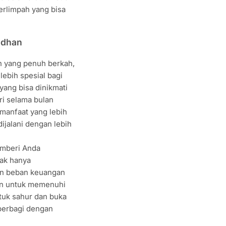
erlimpah yang bisa
adhan
 yang penuh berkah,
ebih spesial bagi
yang bisa dinikmati
ri selama bulan
manfaat yang lebih
ijalani dengan lebih
mberi Anda
dak hanya
an beban keuangan
kan untuk memenuhi
tuk sahur dan buka
berbagi dengan