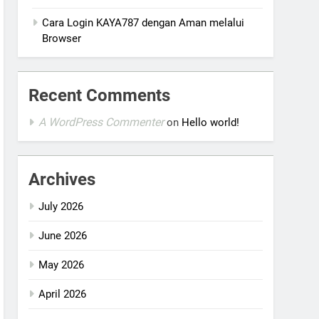
Cara Login KAYA787 dengan Aman melalui
Browser
Recent Comments
A WordPress Commenter
on
Hello world!
Archives
July 2026
June 2026
May 2026
April 2026