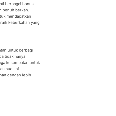
ati berbagai bonus
n penuh berkah.
ntuk mendapatkan
eraih keberkahan yang
tan untuk berbagi
a tidak hanya
juga kesempatan untuk
n suci ini.
han dengan lebih