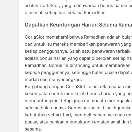
adalah CorlaSlot, yang menawarkan bonus harian b
dinikmati setiap hari selama Ramadhan.
Dapatkan Keuntungan Harian Selama Ram
CorlaSlot memahami bahwa Ramadhan adalah bulan
dan untuk itu mereka memberikan penawaran yang l
setiap penggunanya. Salah satu penawaran terbaik 
adalah bonus harian yang dapat diperoleh setiap ha
Ramadhan. Bonus ini dirancang untuk memberikan 
kepada penggunanya, sehingga bulan puasa dapat d
mudah dan menyenangkan.
Bergabung dengan CorlaSlot selama Ramadhan me
kesempatan untuk menikmati bonus harian yang ti
menguntungkan, tetapi juga membantu meringank
selama bulan puasa. Bonus harian ini bisa diguna
kebutuhan sehari-hari, membeli bahan makanan un
puasa, atau bahkan mendukung kegiatan amal dan 
sesama.