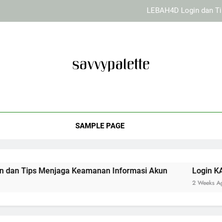
LEBAH4D Login dan Ti
Login KAYA
Cara Menjaga Keamanan Perang
EDWINSLOT Login dan Ti
vy Palette
LEBAH4D Login dan Ti
Desain Kreatif Dan Tips Dekorasi Rumah Dari Savvy Palette. So
Login KAYA
SAMPLE PAGE
Cara Menjaga Keamanan Perang
Menjaga Keamanan Informasi Akun
Login KAYA787 dan
2 Weeks Ago