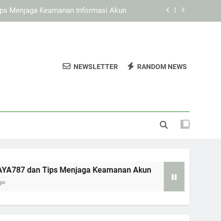
ps Menjaga Keamanan Informasi Akun
787 dan Tips Menjaga Keamanan Akun
kat sebelum Membuka KAYA787 Login
NEWSLETTER
RANDOM NEWS
ps Menjaga Keamanan Informasi Akun
ps Menjaga Keamanan Informasi Akun
lusi Untuk Rumah Impian Anda.
787 dan Tips Menjaga Keamanan Akun
kat sebelum Membuka KAYA787 Login
 Tips Menjaga Keamanan Akun
Cara Menjaga Keamana
3 Weeks Ago