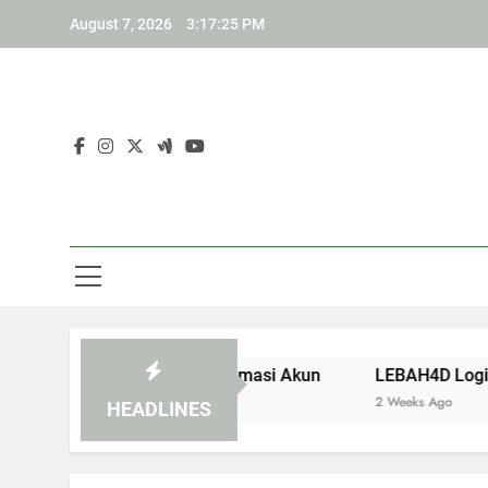
Skip
August 7, 2026
3:17:26 PM
to
content
Sav
Inspirasi 
ga Keamanan Informasi Akun
LEBAH4D Login dan Tips 
2 Weeks Ago
HEADLINES