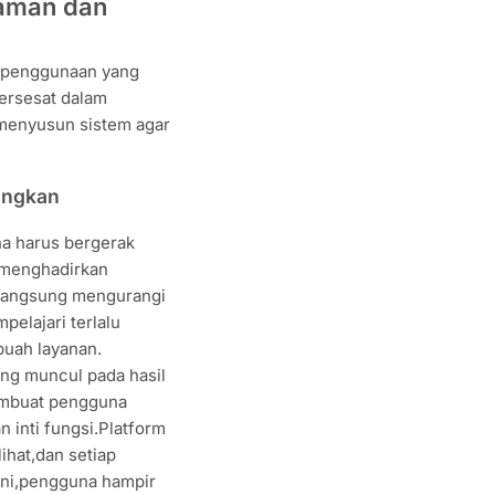
laman dan
n penggunaan yang
ersesat dalam
menyusun sistem agar
ungkan
a harus bergerak
 menghadirkan
a langsung mengurangi
elajari terlalu
buah layanan.
ang muncul pada hasil
embuat pengguna
inti fungsi.Platform
ihat,dan setiap
 ini,pengguna hampir