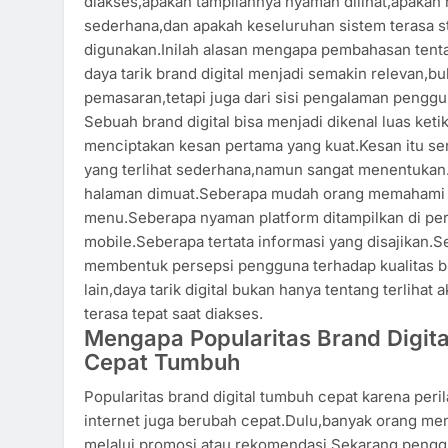
diakses,apakah tampilannya nyaman dilihat,apakah 
sederhana,dan apakah keseluruhan sistem terasa st
digunakan.Inilah alasan mengapa pembahasan tenta
daya tarik brand digital menjadi semakin relevan,bu
pemasaran,tetapi juga dari sisi pengalaman penggu
Sebuah brand digital bisa menjadi dikenal luas ketik
menciptakan kesan pertama yang kuat.Kesan itu seri
yang terlihat sederhana,namun sangat menentukan
halaman dimuat.Seberapa mudah orang memahami 
menu.Seberapa nyaman platform ditampilkan di pe
mobile.Seberapa tertata informasi yang disajikan.S
membentuk persepsi pengguna terhadap kualitas b
lain,daya tarik digital bukan hanya tentang terlihat a
terasa tepat saat diakses.
Mengapa Popularitas Brand Digit
Cepat Tumbuh
Popularitas brand digital tumbuh cepat karena per
internet juga berubah cepat.Dulu,banyak orang m
melalui promosi atau rekomendasi.Sekarang,peng