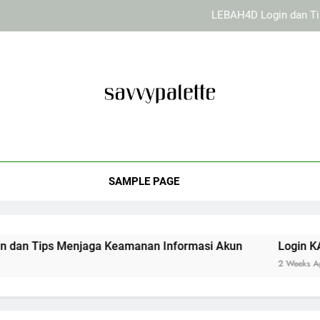
LEBAH4D Login dan Ti
Login KAYA
Cara Menjaga Keamanan Perang
EDWINSLOT Login dan Ti
vy Palette
LEBAH4D Login dan Ti
Desain Kreatif Dan Tips Dekorasi Rumah Dari Savvy Palette. So
Login KAYA
SAMPLE PAGE
Cara Menjaga Keamanan Perang
Menjaga Keamanan Informasi Akun
Login KAYA787 dan
2 Weeks Ago