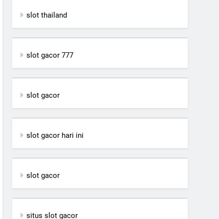
slot thailand
slot gacor 777
slot gacor
slot gacor hari ini
slot gacor
situs slot gacor