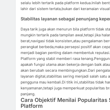
selalu lebih tertarik pada platform kedua.Inilah ben
lahir dari sistem tertata,bukan dari keramaian visual
Stabilitas layanan sebagai penunjang kep
Daya tarik juga akan menurun bila platform tidak s
mungkin tertarik pada tampilan awal,tetapi jika hal
berat,navigasi tidak konsisten,atau pengalaman be
perangkat berbeda,maka persepsi positif akan cepat
menjadi bagian penting dalam membentuk reputasi
Platform yang stabil memberi rasa tenang.Pengguna
apakah fungsi utama akan bekerja dengan baik atau
akan berubah secara membingungkan.Dari pengala
layanan digital,stabilitas sering menjadi salah sat
pengguna mau kembali.Di titik ini,stabilitas tidak
kenyamanan,tetapi juga memperkuat popularitas br
panjang.
Cara Objektif Menilai Popularitas
Platform