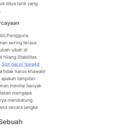
tuk daya tarik yang
.
ercayaan
tabil.Pengguna
aman sering terasa
rubah-ubah di
 hilang.Stabilitas
.
Slot gacor tiara4d
 tidak harus khawatir
 apakah tampilan
man menilai banyak
u alasan mengapa
 hanya mendukung
and secara jangka
 Sebuah