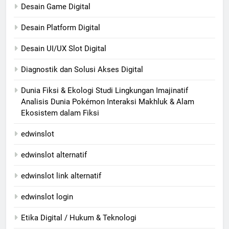
Desain Game Digital
Desain Platform Digital
Desain UI/UX Slot Digital
Diagnostik dan Solusi Akses Digital
Dunia Fiksi & Ekologi Studi Lingkungan Imajinatif
Analisis Dunia Pokémon Interaksi Makhluk & Alam
Ekosistem dalam Fiksi
edwinslot
edwinslot alternatif
edwinslot link alternatif
edwinslot login
Etika Digital / Hukum & Teknologi