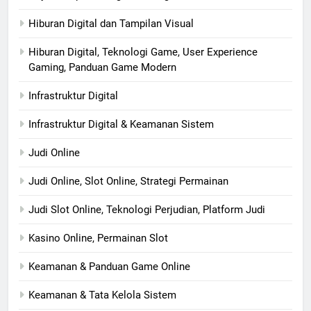
Hiburan Digital dan Tampilan Visual
Hiburan Digital, Teknologi Game, User Experience
Gaming, Panduan Game Modern
Infrastruktur Digital
Infrastruktur Digital & Keamanan Sistem
Judi Online
Judi Online, Slot Online, Strategi Permainan
Judi Slot Online, Teknologi Perjudian, Platform Judi
Kasino Online, Permainan Slot
Keamanan & Panduan Game Online
Keamanan & Tata Kelola Sistem