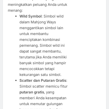
meningkatkan peluang Anda untuk
menang:
Wild Symbol
: Simbol wild
dalam Mahjong Ways
menggantikan simbol lain
untuk membantu
menciptakan kombinasi
pemenang. Simbol wild ini
dapat sangat membantu,
terutama jika Anda memiliki
banyak simbol yang hampir
mencocokkan tetapi
kekurangan satu simbol.
Scatter dan Putaran Gratis
:
Simbol scatter memicu fitur
putaran gratis
, yang
memberi Anda kesempatan
untuk memutar gulungan