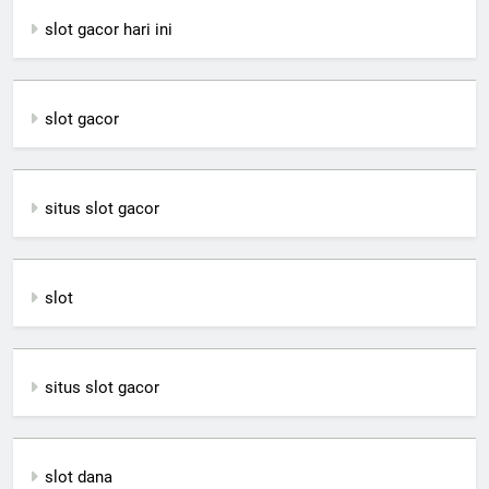
slot gacor hari ini
slot gacor
situs slot gacor
slot
situs slot gacor
slot dana