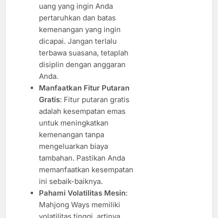
uang yang ingin Anda
pertaruhkan dan batas
kemenangan yang ingin
dicapai. Jangan terlalu
terbawa suasana, tetaplah
disiplin dengan anggaran
Anda.
Manfaatkan Fitur Putaran
Gratis
: Fitur putaran gratis
adalah kesempatan emas
untuk meningkatkan
kemenangan tanpa
mengeluarkan biaya
tambahan. Pastikan Anda
memanfaatkan kesempatan
ini sebaik-baiknya.
Pahami Volatilitas Mesin
:
Mahjong Ways memiliki
volatilitas tinggi, artinya