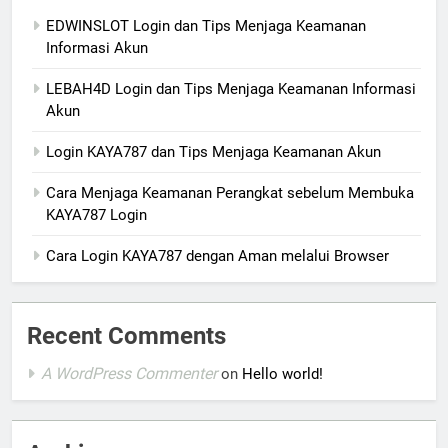
EDWINSLOT Login dan Tips Menjaga Keamanan
Informasi Akun
LEBAH4D Login dan Tips Menjaga Keamanan Informasi
Akun
Login KAYA787 dan Tips Menjaga Keamanan Akun
Cara Menjaga Keamanan Perangkat sebelum Membuka
KAYA787 Login
Cara Login KAYA787 dengan Aman melalui Browser
Recent Comments
A WordPress Commenter
on
Hello world!