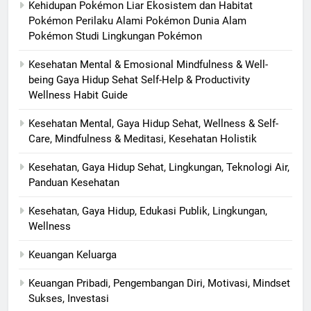
Kehidupan Pokémon Liar Ekosistem dan Habitat
Pokémon Perilaku Alami Pokémon Dunia Alam
Pokémon Studi Lingkungan Pokémon
Kesehatan Mental & Emosional Mindfulness & Well-
being Gaya Hidup Sehat Self-Help & Productivity
Wellness Habit Guide
Kesehatan Mental, Gaya Hidup Sehat, Wellness & Self-
Care, Mindfulness & Meditasi, Kesehatan Holistik
Kesehatan, Gaya Hidup Sehat, Lingkungan, Teknologi Air,
Panduan Kesehatan
Kesehatan, Gaya Hidup, Edukasi Publik, Lingkungan,
Wellness
Keuangan Keluarga
Keuangan Pribadi, Pengembangan Diri, Motivasi, Mindset
Sukses, Investasi