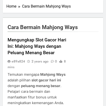
Home
Cara Bermain Mahjong Ways
Cara Bermain Mahjong Ways
Mengungkap Slot Gacor Hari
Ini: Mahjong Ways dengan
Peluang Menang Besar
e89a824
2 years ago
0
8
mins
Temukan mengapa
Mahjong Ways
adalah pilihan
slot gacor hari ini
dengan
peluang menang besar
.
Pelajari cara bermain dan
manfaatkan fitur bonus untuk
meningkatkan kemenangan Anda.