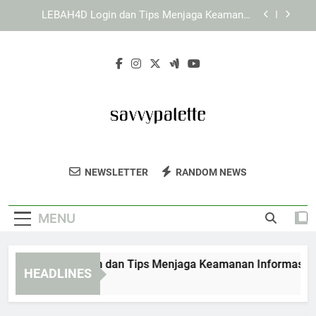
Skip
Login KAYA787 dan Tips Menjaga Keamanan
to
Akun
content
Cara Menjaga Keamanan Perangkat sebelum
Membuka KAYA787 Login
EDWINSLOT Login dan Tips Menjaga Keamanan
Informasi Akun
LEBAH4D Login dan Tips Menjaga Keamanan
Informasi Akun
Login KAYA787 dan Tips Menjaga Keamanan
Akun
Savvy Palette
Inspirasi Desain Kreatif Dan Tips Dekorasi
Cara Menjaga Keamanan Perangkat sebelum
NEWSLETTER
RANDOM NEWS
Membuka KAYA787 Login
Rumah Dari Savvy Palette. Solusi Untuk
Rumah Impian Anda.
MENU
DWINSLOT Login dan Tips Menjaga Keamanan Informasi Akun
HEADLINES
Weeks Ago