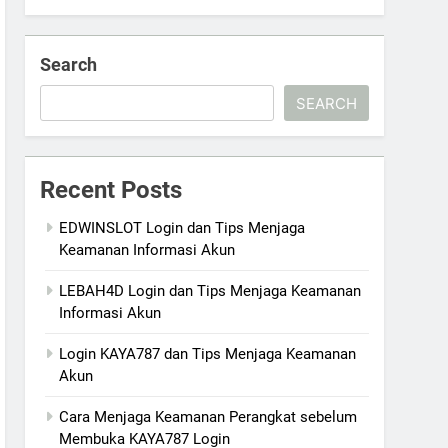
Search
SEARCH
Recent Posts
EDWINSLOT Login dan Tips Menjaga
Keamanan Informasi Akun
LEBAH4D Login dan Tips Menjaga Keamanan
Informasi Akun
Login KAYA787 dan Tips Menjaga Keamanan
Akun
Cara Menjaga Keamanan Perangkat sebelum
Membuka KAYA787 Login