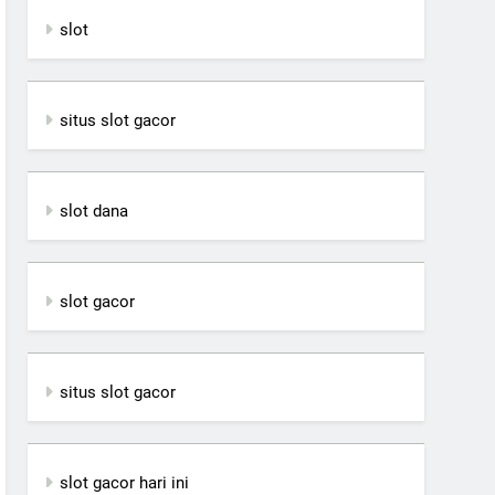
slot
situs slot gacor
slot dana
slot gacor
situs slot gacor
slot gacor hari ini