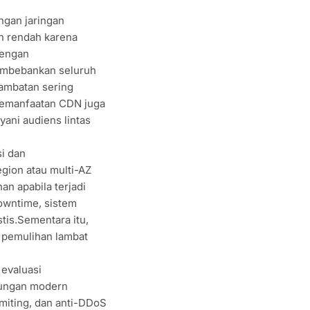
ngan jaringan
ih rendah karena
dengan
embebankan seluruh
rlambatan sering
.Pemanfaatan CDN juga
yani audiens lintas
si dan
egion atau multi-AZ
an apabila terjadi
owntime, sistem
tis.Sementara itu,
a pemulihan lambat
 evaluasi
dungan modern
miting, dan anti-DDoS