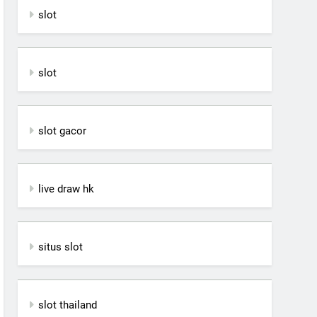
slot
slot
slot gacor
live draw hk
situs slot
slot thailand