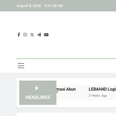
Skip
August 8, 2026
3:51:07 AM
to
content
Sav
Inspirasi 
a Keamanan Informasi Akun
LEBAH4D Login dan Tips 
2 Weeks Ago
HEADLINES