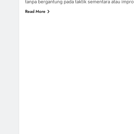
tanpa bergantung pada taktik sementara atau improv
Read More