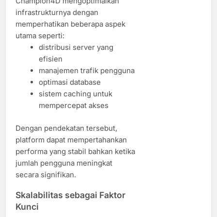
Champion4D mengoptimalkan
infrastrukturnya dengan
memperhatikan beberapa aspek
utama seperti:
distribusi server yang
efisien
manajemen trafik pengguna
optimasi database
sistem caching untuk
mempercepat akses
Dengan pendekatan tersebut,
platform dapat mempertahankan
performa yang stabil bahkan ketika
jumlah pengguna meningkat
secara signifikan.
Skalabilitas sebagai Faktor
Kunci