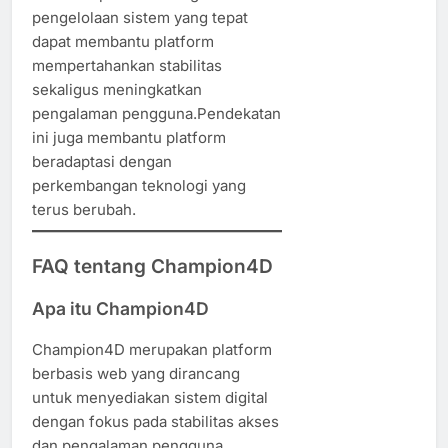
pengelolaan sistem yang tepat
dapat membantu platform
mempertahankan stabilitas
sekaligus meningkatkan
pengalaman pengguna.Pendekatan
ini juga membantu platform
beradaptasi dengan
perkembangan teknologi yang
terus berubah.
FAQ tentang Champion4D
Apa itu Champion4D
Champion4D merupakan platform
berbasis web yang dirancang
untuk menyediakan sistem digital
dengan fokus pada stabilitas akses
dan pengalaman pengguna.