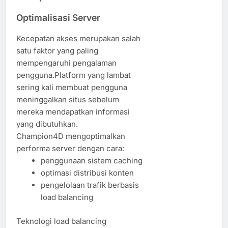
Optimalisasi Server
Kecepatan akses merupakan salah
satu faktor yang paling
mempengaruhi pengalaman
pengguna.Platform yang lambat
sering kali membuat pengguna
meninggalkan situs sebelum
mereka mendapatkan informasi
yang dibutuhkan.
Champion4D mengoptimalkan
performa server dengan cara:
penggunaan sistem caching
optimasi distribusi konten
pengelolaan trafik berbasis
load balancing
Teknologi load balancing