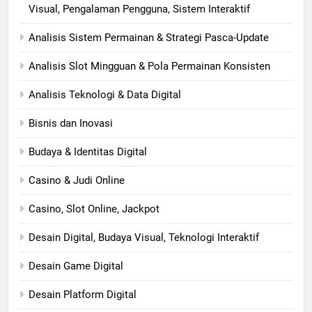
Visual, Pengalaman Pengguna, Sistem Interaktif
Analisis Sistem Permainan & Strategi Pasca-Update
Analisis Slot Mingguan & Pola Permainan Konsisten
Analisis Teknologi & Data Digital
Bisnis dan Inovasi
Budaya & Identitas Digital
Casino & Judi Online
Casino, Slot Online, Jackpot
Desain Digital, Budaya Visual, Teknologi Interaktif
Desain Game Digital
Desain Platform Digital