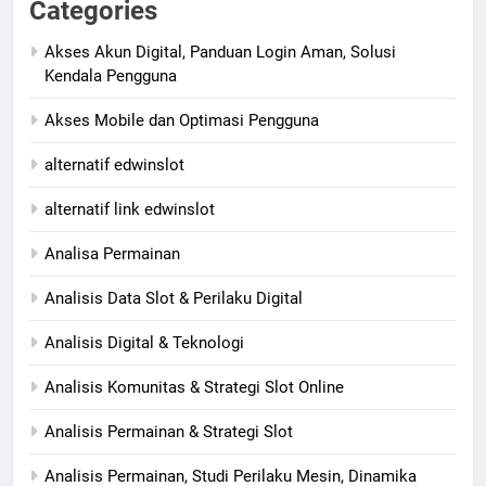
Categories
Akses Akun Digital, Panduan Login Aman, Solusi
Kendala Pengguna
Akses Mobile dan Optimasi Pengguna
alternatif edwinslot
alternatif link edwinslot
Analisa Permainan
Analisis Data Slot & Perilaku Digital
Analisis Digital & Teknologi
Analisis Komunitas & Strategi Slot Online
Analisis Permainan & Strategi Slot
Analisis Permainan, Studi Perilaku Mesin, Dinamika