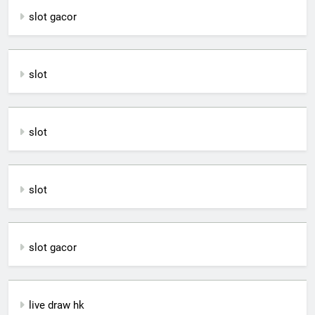
slot gacor
slot
slot
slot
slot gacor
live draw hk