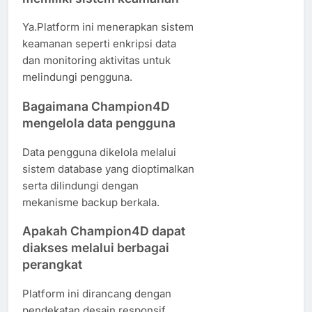
Ya.Platform ini menerapkan sistem
keamanan seperti enkripsi data
dan monitoring aktivitas untuk
melindungi pengguna.
Bagaimana Champion4D
mengelola data pengguna
Data pengguna dikelola melalui
sistem database yang dioptimalkan
serta dilindungi dengan
mekanisme backup berkala.
Apakah Champion4D dapat
diakses melalui berbagai
perangkat
Platform ini dirancang dengan
pendekatan desain responsif