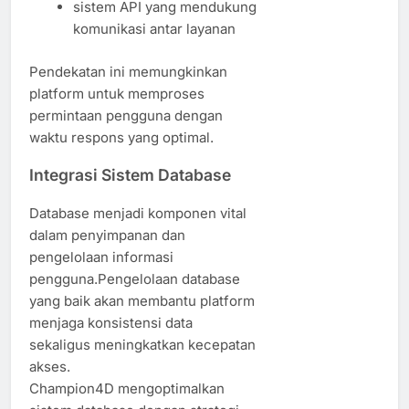
sistem API yang mendukung
komunikasi antar layanan
Pendekatan ini memungkinkan
platform untuk memproses
permintaan pengguna dengan
waktu respons yang optimal.
Integrasi Sistem Database
Database menjadi komponen vital
dalam penyimpanan dan
pengelolaan informasi
pengguna.Pengelolaan database
yang baik akan membantu platform
menjaga konsistensi data
sekaligus meningkatkan kecepatan
akses.
Champion4D mengoptimalkan