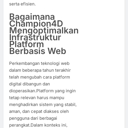
serta efisien.
Bagaimana
Champion4D
Mengoptimalkan
Infrastruktur
Platform
Berbasis Web
Perkembangan teknologi web
dalam beberapa tahun terakhir
telah mengubah cara platform
digital dibangun dan
dioperasikan.Platform yang ingin
tetap relevan harus mampu
menghadirkan sistem yang stabil,
aman, dan cepat diakses oleh
pengguna dari berbagai
perangkat.Dalam konteks ini,