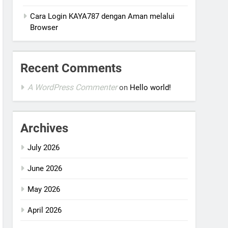
Cara Login KAYA787 dengan Aman melalui
Browser
Recent Comments
A WordPress Commenter
on
Hello world!
Archives
July 2026
June 2026
May 2026
April 2026