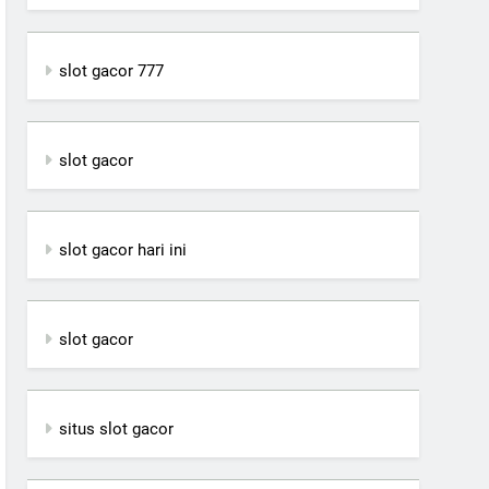
slot gacor 777
slot gacor
slot gacor hari ini
slot gacor
situs slot gacor