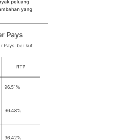
nyak peluang
 tambahan yang
er Pays
r Pays, berikut
RTP
96.51%
96.48%
96.42%