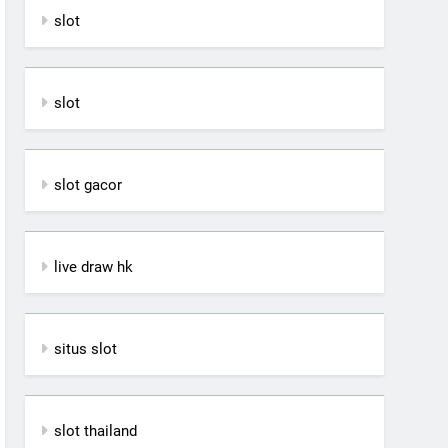
slot
slot
slot gacor
live draw hk
situs slot
slot thailand