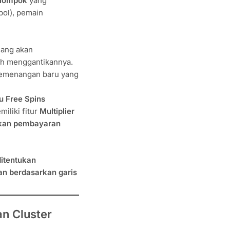
lompok
yang
bol), pemain
enang akan
tuh menggantikannya.
 kemenangan baru yang
u Free Spins
iliki fitur
Multiplier
tkan pembayaran
itentukan
an berdasarkan garis
n Cluster