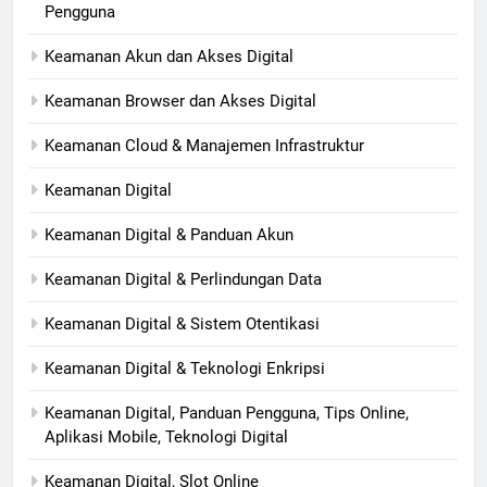
Pengguna
Keamanan Akun dan Akses Digital
Keamanan Browser dan Akses Digital
Keamanan Cloud & Manajemen Infrastruktur
Keamanan Digital
Keamanan Digital & Panduan Akun
Keamanan Digital & Perlindungan Data
Keamanan Digital & Sistem Otentikasi
Keamanan Digital & Teknologi Enkripsi
Keamanan Digital, Panduan Pengguna, Tips Online,
Aplikasi Mobile, Teknologi Digital
Keamanan Digital, Slot Online