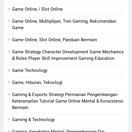
Game Online / Slot Online
Game Online, Multiplayer, Tren Gaming, Rekomendasi
Game
Game Online, Slot Online, Panduan Bermain
Game Strategy Character Development Game Mechanics
& Roles Player Skill Improvement Gaming Education
Game Technology
Game, Hiburan, Teknologi
Gaming & Esports Strategi Permainan Pengembangan
Keterampilan Tutorial Game Online Mental & Konsistensi
Bermain
Gaming & Technology
Gaming, Kesehatan Mental, Pengembangan Diri,