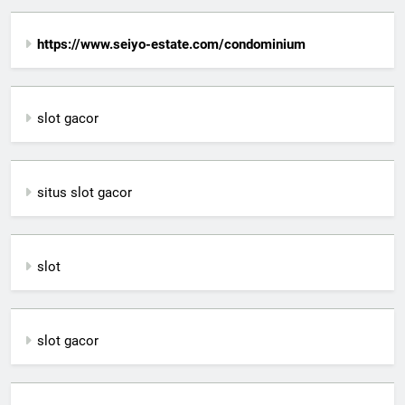
https://www.seiyo-estate.com/condominium
slot gacor
situs slot gacor
slot
slot gacor