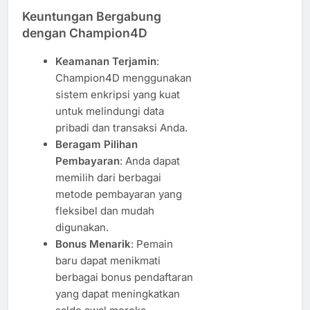
Keuntungan Bergabung
dengan Champion4D
Keamanan Terjamin
:
Champion4D menggunakan
sistem enkripsi yang kuat
untuk melindungi data
pribadi dan transaksi Anda.
Beragam Pilihan
Pembayaran
: Anda dapat
memilih dari berbagai
metode pembayaran yang
fleksibel dan mudah
digunakan.
Bonus Menarik
: Pemain
baru dapat menikmati
berbagai bonus pendaftaran
yang dapat meningkatkan