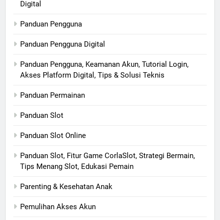
Digital
Panduan Pengguna
Panduan Pengguna Digital
Panduan Pengguna, Keamanan Akun, Tutorial Login,
Akses Platform Digital, Tips & Solusi Teknis
Panduan Permainan
Panduan Slot
Panduan Slot Online
Panduan Slot, Fitur Game CorlaSlot, Strategi Bermain,
Tips Menang Slot, Edukasi Pemain
Parenting & Kesehatan Anak
Pemulihan Akses Akun