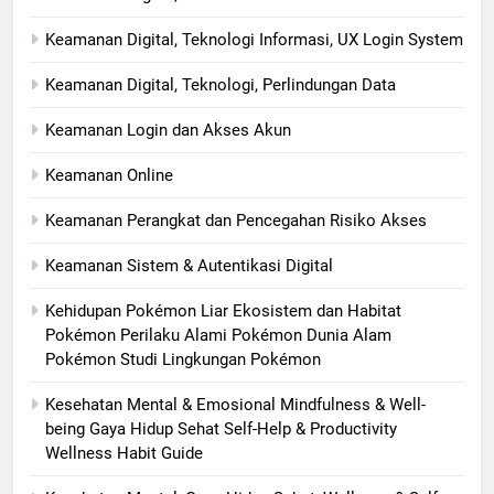
Keamanan Digital, Teknologi Informasi, UX Login System
Keamanan Digital, Teknologi, Perlindungan Data
Keamanan Login dan Akses Akun
Keamanan Online
Keamanan Perangkat dan Pencegahan Risiko Akses
Keamanan Sistem & Autentikasi Digital
Kehidupan Pokémon Liar Ekosistem dan Habitat
Pokémon Perilaku Alami Pokémon Dunia Alam
Pokémon Studi Lingkungan Pokémon
Kesehatan Mental & Emosional Mindfulness & Well-
being Gaya Hidup Sehat Self-Help & Productivity
Wellness Habit Guide