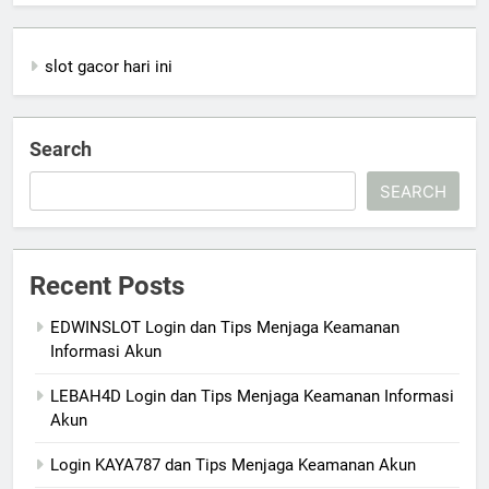
slot gacor hari ini
Search
SEARCH
Recent Posts
EDWINSLOT Login dan Tips Menjaga Keamanan
Informasi Akun
LEBAH4D Login dan Tips Menjaga Keamanan Informasi
Akun
Login KAYA787 dan Tips Menjaga Keamanan Akun