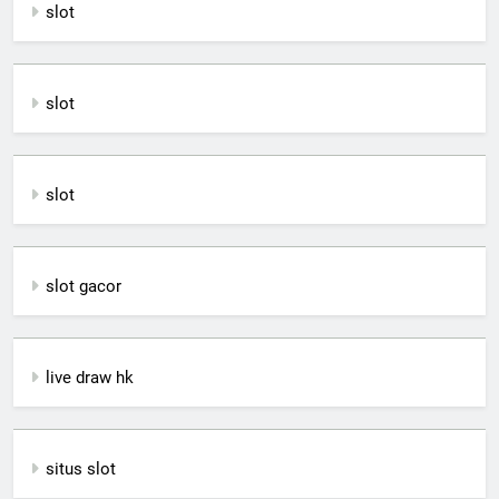
slot
slot
slot
slot gacor
live draw hk
situs slot