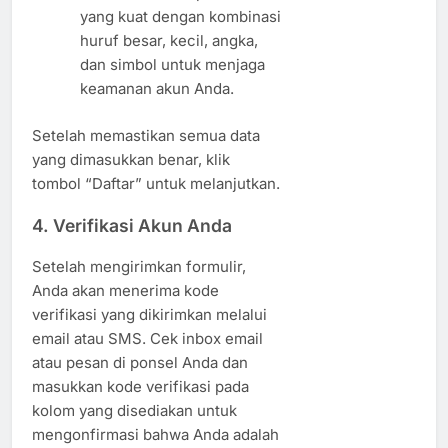
yang kuat dengan kombinasi
huruf besar, kecil, angka,
dan simbol untuk menjaga
keamanan akun Anda.
Setelah memastikan semua data
yang dimasukkan benar, klik
tombol “Daftar” untuk melanjutkan.
4.
Verifikasi Akun Anda
Setelah mengirimkan formulir,
Anda akan menerima kode
verifikasi yang dikirimkan melalui
email atau SMS. Cek inbox email
atau pesan di ponsel Anda dan
masukkan kode verifikasi pada
kolom yang disediakan untuk
mengonfirmasi bahwa Anda adalah