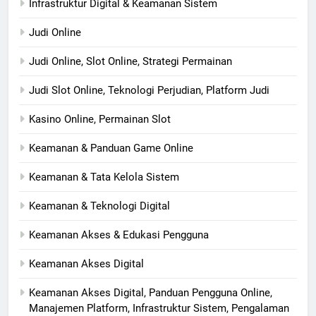
Infrastruktur Digital & Keamanan Sistem
Judi Online
Judi Online, Slot Online, Strategi Permainan
Judi Slot Online, Teknologi Perjudian, Platform Judi
Kasino Online, Permainan Slot
Keamanan & Panduan Game Online
Keamanan & Tata Kelola Sistem
Keamanan & Teknologi Digital
Keamanan Akses & Edukasi Pengguna
Keamanan Akses Digital
Keamanan Akses Digital, Panduan Pengguna Online,
Manajemen Platform, Infrastruktur Sistem, Pengalaman