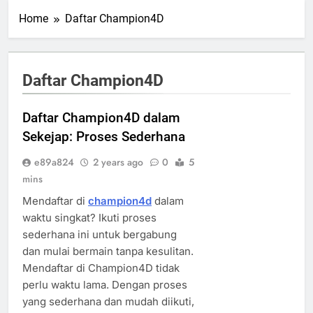
Home
Daftar Champion4D
Daftar Champion4D
Daftar Champion4D dalam
Sekejap: Proses Sederhana
e89a824
2 years ago
0
5
mins
Mendaftar di
champion4d
dalam
waktu singkat? Ikuti proses
sederhana ini untuk bergabung
dan mulai bermain tanpa kesulitan.
Mendaftar di Champion4D tidak
perlu waktu lama. Dengan proses
yang sederhana dan mudah diikuti,