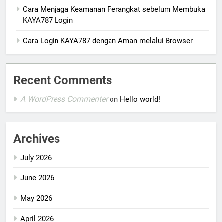
Cara Menjaga Keamanan Perangkat sebelum Membuka
KAYA787 Login
Cara Login KAYA787 dengan Aman melalui Browser
Recent Comments
A WordPress Commenter
on
Hello world!
Archives
July 2026
June 2026
May 2026
April 2026