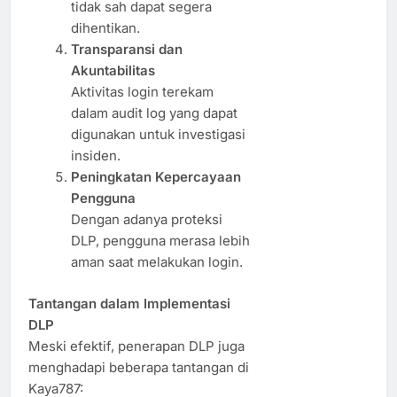
tidak sah dapat segera
dihentikan.
Transparansi dan
Akuntabilitas
Aktivitas login terekam
dalam audit log yang dapat
digunakan untuk investigasi
insiden.
Peningkatan Kepercayaan
Pengguna
Dengan adanya proteksi
DLP, pengguna merasa lebih
aman saat melakukan login.
Tantangan dalam Implementasi
DLP
Meski efektif, penerapan DLP juga
menghadapi beberapa tantangan di
Kaya787: