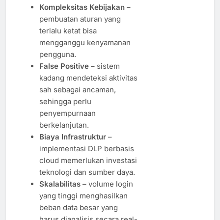
Kompleksitas Kebijakan
–
pembuatan aturan yang
terlalu ketat bisa
mengganggu kenyamanan
pengguna.
False Positive
– sistem
kadang mendeteksi aktivitas
sah sebagai ancaman,
sehingga perlu
penyempurnaan
berkelanjutan.
Biaya Infrastruktur
–
implementasi DLP berbasis
cloud memerlukan investasi
teknologi dan sumber daya.
Skalabilitas
– volume login
yang tinggi menghasilkan
beban data besar yang
harus dianalisis secara real-