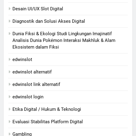
Desain UI/UX Slot Digital
Diagnostik dan Solusi Akses Digital
Dunia Fiksi & Ekologi Studi Lingkungan Imajinatif
Analisis Dunia Pokémon Interaksi Makhluk & Alam
Ekosistem dalam Fiksi
edwinslot
edwinslot alternatif
edwinslot link alternatif
edwinslot login
Etika Digital / Hukum & Teknologi
Evaluasi Stabilitas Platform Digital
Gambling