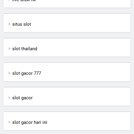
situs slot
slot thailand
slot gacor 777
slot gacor
slot gacor hari ini