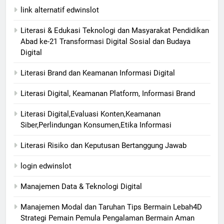
link alternatif edwinslot
Literasi & Edukasi Teknologi dan Masyarakat Pendidikan
Abad ke-21 Transformasi Digital Sosial dan Budaya
Digital
Literasi Brand dan Keamanan Informasi Digital
Literasi Digital, Keamanan Platform, Informasi Brand
Literasi Digital,Evaluasi Konten,Keamanan
Siber,Perlindungan Konsumen,Etika Informasi
Literasi Risiko dan Keputusan Bertanggung Jawab
login edwinslot
Manajemen Data & Teknologi Digital
Manajemen Modal dan Taruhan Tips Bermain Lebah4D
Strategi Pemain Pemula Pengalaman Bermain Aman