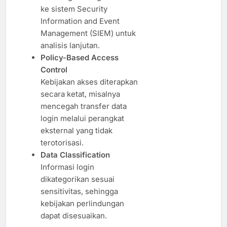
ke sistem Security
Information and Event
Management (SIEM) untuk
analisis lanjutan.
Policy-Based Access
Control
Kebijakan akses diterapkan
secara ketat, misalnya
mencegah transfer data
login melalui perangkat
eksternal yang tidak
terotorisasi.
Data Classification
Informasi login
dikategorikan sesuai
sensitivitas, sehingga
kebijakan perlindungan
dapat disesuaikan.