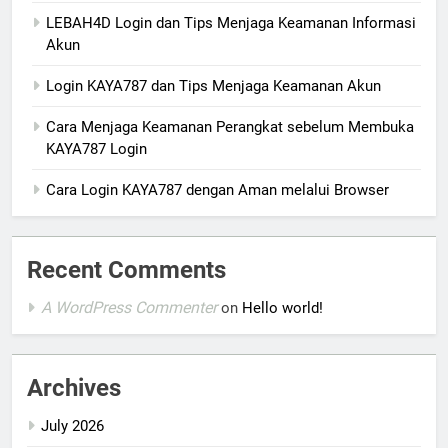
LEBAH4D Login dan Tips Menjaga Keamanan Informasi
Akun
Login KAYA787 dan Tips Menjaga Keamanan Akun
Cara Menjaga Keamanan Perangkat sebelum Membuka
KAYA787 Login
Cara Login KAYA787 dengan Aman melalui Browser
Recent Comments
A WordPress Commenter
on
Hello world!
Archives
July 2026