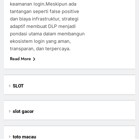
keamanan login.Meskipun ada
tantangan seperti false positive
dan biaya infrastruktur, strategi
adaptif membuat DLP menjadi
pondasi utama dalam membangun
ekosistem login yang aman,
transparan, dan terpercaya.
Read More
SLOT
slot gacor
toto macau