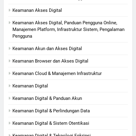
Keamanan Akses Digital
Keamanan Akses Digital, Panduan Pengguna Online,
Manajemen Platform, Infrastruktur Sistem, Pengalaman
Pengguna
Keamanan Akun dan Akses Digital
Keamanan Browser dan Akses Digital
Keamanan Cloud & Manajemen Infrastruktur
Keamanan Digital
Keamanan Digital & Panduan Akun
Keamanan Digital & Perlindungan Data
Keamanan Digital & Sistem Otentikasi
Keamanan Digital & Teknologi Enkripsi