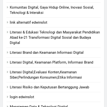
Komunitas Digital, Gaya Hidup Online, Inovasi Sosial,
Teknologi & Interaksi
link alternatif edwinslot
Literasi & Edukasi Teknologi dan Masyarakat Pendidikan
Abad ke-21 Transformasi Digital Sosial dan Budaya
Digital
Literasi Brand dan Keamanan Informasi Digital
Literasi Digital, Keamanan Platform, Informasi Brand
Literasi Digital,Evaluasi Konten,Keamanan
Siber,Perlindungan Konsumen,Etika Informasi
Literasi Risiko dan Keputusan Bertanggung Jawab
login edwinslot
Manajemen Data & Teknologi Digital