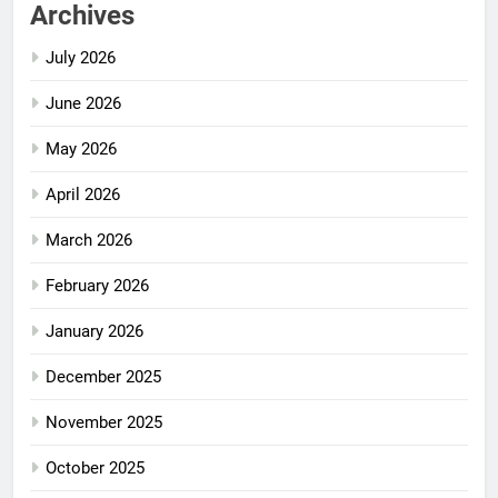
Archives
July 2026
June 2026
May 2026
April 2026
March 2026
February 2026
January 2026
December 2025
November 2025
October 2025