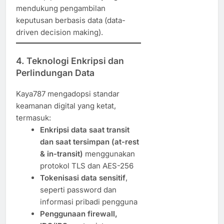
mendukung pengambilan
keputusan berbasis data (data-
driven decision making).
4.
Teknologi Enkripsi dan
Perlindungan Data
Kaya787 mengadopsi standar
keamanan digital yang ketat,
termasuk:
Enkripsi data saat transit
dan saat tersimpan (at-rest
& in-transit)
menggunakan
protokol TLS dan AES-256
Tokenisasi data sensitif
,
seperti password dan
informasi pribadi pengguna
Penggunaan firewall,