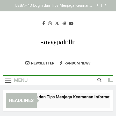
Skip
Login KAYA787 dan Tips Menjaga Keamanan
to
Akun
content
Cara Menjaga Keamanan Perangkat sebelum
Membuka KAYA787 Login
EDWINSLOT Login dan Tips Menjaga Keamanan
Informasi Akun
LEBAH4D Login dan Tips Menjaga Keamanan
Informasi Akun
Login KAYA787 dan Tips Menjaga Keamanan
Akun
Savvy Palette
Inspirasi Desain Kreatif Dan Tips Dekorasi
Cara Menjaga Keamanan Perangkat sebelum
NEWSLETTER
RANDOM NEWS
Membuka KAYA787 Login
Rumah Dari Savvy Palette. Solusi Untuk
Rumah Impian Anda.
MENU
DWINSLOT Login dan Tips Menjaga Keamanan Informasi Akun
HEADLINES
Weeks Ago