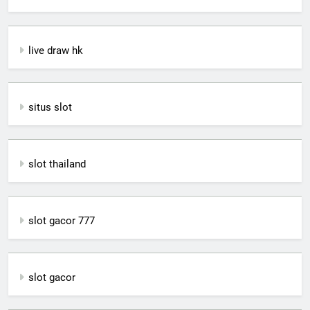
live draw hk
situs slot
slot thailand
slot gacor 777
slot gacor