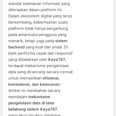
standar keamanan informasi yang
diterapkan dalam platform ini.
Dalam ekosistem digital yang terus
berkembang, keberhasilan suatu
platform tidak hanya bergantung
pada antarmuka pengguna yang
menarik, tetapi juga pada
sistem
backend
yang kuat dan andal. Di
balik performa cepat dan responsif
yang ditawarkan oleh
Kaya787
,
terdapat mekanisme pengelolaan
data yang dirancang secara cermat
untuk memastikan
efisiensi,
konsistensi, dan keamanan
.
Artikel ini membahas secara
mendalam
mekanisme
pengelolaan data di latar
belakang sistem Kaya787
,
mencakup struktur database,