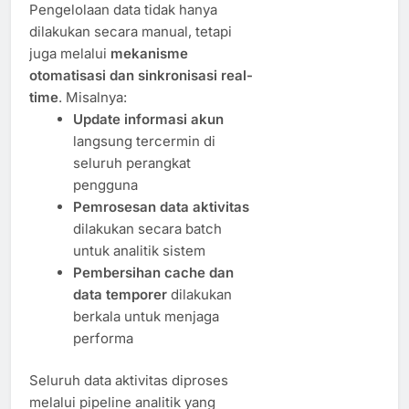
Pengelolaan data tidak hanya
dilakukan secara manual, tetapi
juga melalui
mekanisme
otomatisasi dan sinkronisasi real-
time
. Misalnya:
Update informasi akun
langsung tercermin di
seluruh perangkat
pengguna
Pemrosesan data aktivitas
dilakukan secara batch
untuk analitik sistem
Pembersihan cache dan
data temporer
dilakukan
berkala untuk menjaga
performa
Seluruh data aktivitas diproses
melalui pipeline analitik yang