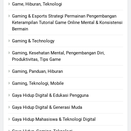
Game, Hiburan, Teknologi
Gaming & Esports Strategi Permainan Pengembangan
Keterampilan Tutorial Game Online Mental & Konsistensi
Bermain
Gaming & Technology
Gaming, Kesehatan Mental, Pengembangan Diri,
Produktivitas, Tips Game
Gaming, Panduan, Hiburan
Gaming, Teknologi, Mobile
Gaya Hidup Digital & Edukasi Pengguna
Gaya Hidup Digital & Generasi Muda
Gaya Hidup Mahasiswa & Teknologi Digital