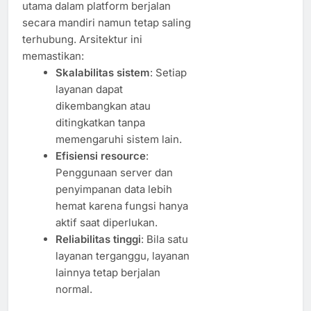
utama dalam platform berjalan
secara mandiri namun tetap saling
terhubung. Arsitektur ini
memastikan:
Skalabilitas sistem
: Setiap
layanan dapat
dikembangkan atau
ditingkatkan tanpa
memengaruhi sistem lain.
Efisiensi resource
:
Penggunaan server dan
penyimpanan data lebih
hemat karena fungsi hanya
aktif saat diperlukan.
Reliabilitas tinggi
: Bila satu
layanan terganggu, layanan
lainnya tetap berjalan
normal.