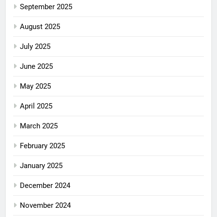
September 2025
August 2025
July 2025
June 2025
May 2025
April 2025
March 2025
February 2025
January 2025
December 2024
November 2024