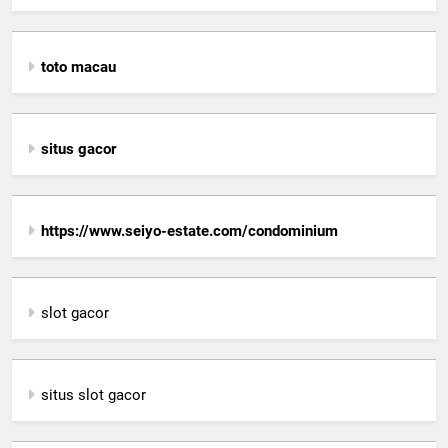
toto macau
situs gacor
https://www.seiyo-estate.com/condominium
slot gacor
situs slot gacor