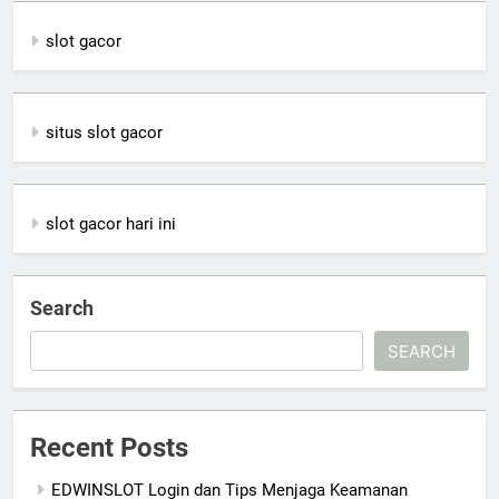
slot gacor
situs slot gacor
slot gacor hari ini
Search
SEARCH
Recent Posts
EDWINSLOT Login dan Tips Menjaga Keamanan