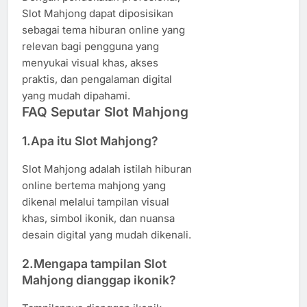
Slot Mahjong dapat diposisikan
sebagai tema hiburan online yang
relevan bagi pengguna yang
menyukai visual khas, akses
praktis, dan pengalaman digital
yang mudah dipahami.
FAQ Seputar Slot Mahjong
1.Apa itu Slot Mahjong?
Slot Mahjong adalah istilah hiburan
online bertema mahjong yang
dikenal melalui tampilan visual
khas, simbol ikonik, dan nuansa
desain digital yang mudah dikenali.
2.Mengapa tampilan Slot
Mahjong dianggap ikonik?