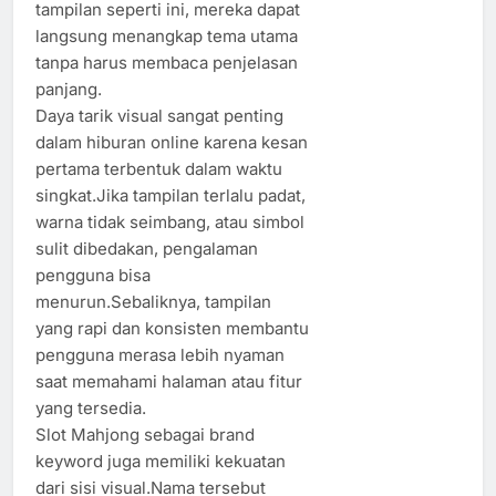
tampilan seperti ini, mereka dapat
langsung menangkap tema utama
tanpa harus membaca penjelasan
panjang.
Daya tarik visual sangat penting
dalam hiburan online karena kesan
pertama terbentuk dalam waktu
singkat.Jika tampilan terlalu padat,
warna tidak seimbang, atau simbol
sulit dibedakan, pengalaman
pengguna bisa
menurun.Sebaliknya, tampilan
yang rapi dan konsisten membantu
pengguna merasa lebih nyaman
saat memahami halaman atau fitur
yang tersedia.
Slot Mahjong sebagai brand
keyword juga memiliki kekuatan
dari sisi visual.Nama tersebut