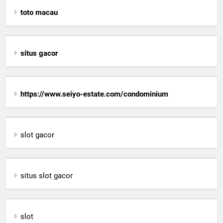
toto macau
situs gacor
https://www.seiyo-estate.com/condominium
slot gacor
situs slot gacor
slot