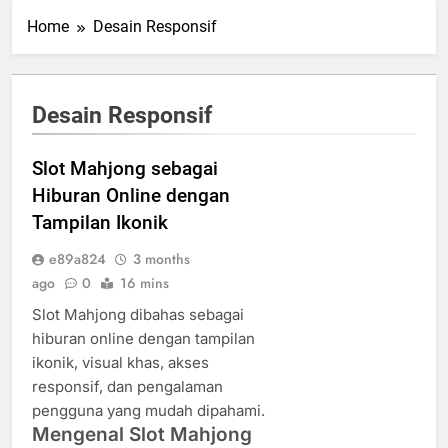
Home
Desain Responsif
Desain Responsif
Slot Mahjong sebagai
Hiburan Online dengan
Tampilan Ikonik
e89a824
3 months
ago
0
16 mins
Slot Mahjong dibahas sebagai
hiburan online dengan tampilan
ikonik, visual khas, akses
responsif, dan pengalaman
pengguna yang mudah dipahami.
Mengenal Slot Mahjong