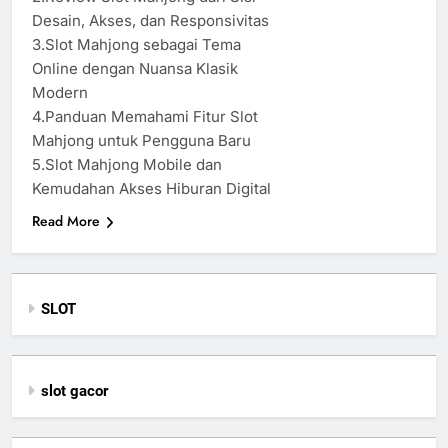
Desain, Akses, dan Responsivitas
3.Slot Mahjong sebagai Tema
Online dengan Nuansa Klasik
Modern
4.Panduan Memahami Fitur Slot
Mahjong untuk Pengguna Baru
5.Slot Mahjong Mobile dan
Kemudahan Akses Hiburan Digital
Read More
SLOT
slot gacor