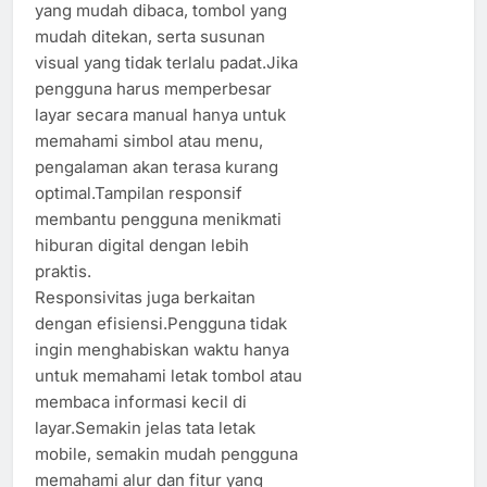
yang mudah dibaca, tombol yang
mudah ditekan, serta susunan
visual yang tidak terlalu padat.Jika
pengguna harus memperbesar
layar secara manual hanya untuk
memahami simbol atau menu,
pengalaman akan terasa kurang
optimal.Tampilan responsif
membantu pengguna menikmati
hiburan digital dengan lebih
praktis.
Responsivitas juga berkaitan
dengan efisiensi.Pengguna tidak
ingin menghabiskan waktu hanya
untuk memahami letak tombol atau
membaca informasi kecil di
layar.Semakin jelas tata letak
mobile, semakin mudah pengguna
memahami alur dan fitur yang