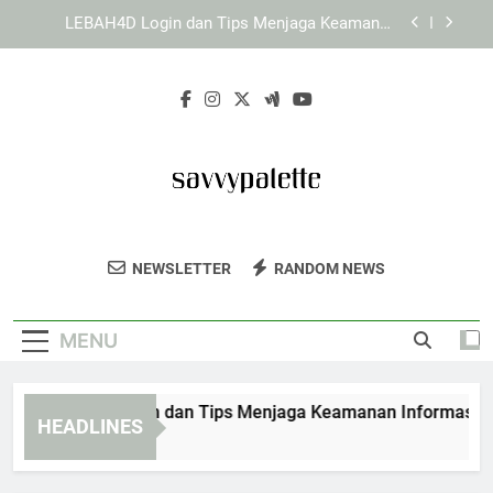
Skip
Login KAYA787 dan Tips Menjaga Keamanan
to
Akun
content
Cara Menjaga Keamanan Perangkat sebelum
Membuka KAYA787 Login
EDWINSLOT Login dan Tips Menjaga Keamanan
Informasi Akun
LEBAH4D Login dan Tips Menjaga Keamanan
Informasi Akun
Login KAYA787 dan Tips Menjaga Keamanan
Akun
Savvy Palette
Inspirasi Desain Kreatif Dan Tips Dekorasi
Cara Menjaga Keamanan Perangkat sebelum
NEWSLETTER
RANDOM NEWS
Membuka KAYA787 Login
Rumah Dari Savvy Palette. Solusi Untuk
Rumah Impian Anda.
MENU
DWINSLOT Login dan Tips Menjaga Keamanan Informasi Akun
HEADLINES
Weeks Ago