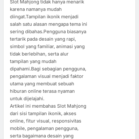
Slot Mahjong tidak hanya menarik
karena namanya mudah
diingat.Tampilan ikonik menjadi
salah satu alasan mengapa tema ini
sering dibahas.Pengguna biasanya
tertarik pada desain yang rapi,
simbol yang familiar, animasi yang
tidak berlebihan, serta alur
tampilan yang mudah
dipahami.Bagi sebagian pengguna,
pengalaman visual menjadi faktor
utama yang membuat sebuah
hiburan online terasa nyaman
untuk dijelajahi.
Artikel ini membahas Slot Mahjong
dari sisi tampilan ikonik, akses
online, fitur visual, responsivitas
mobile, pengalaman pengguna,
serta bagaimana desain yang