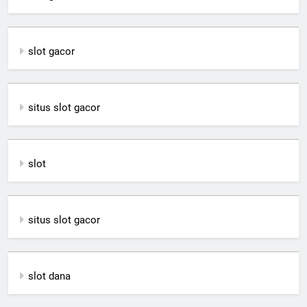
slot gacor
situs slot gacor
slot
situs slot gacor
slot dana