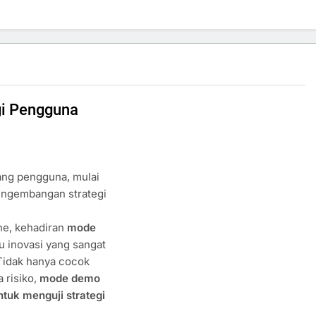
gi Pengguna
ang pengguna, mulai
engembangan strategi
ine, kehadiran
mode
u inovasi yang sangat
Tidak hanya cocok
 risiko,
mode demo
tuk menguji strategi