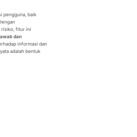
i pengguna, baik
 Dengan
iko, fitur ini
jawab dan
 terhadap informasi dan
yata adalah bentuk