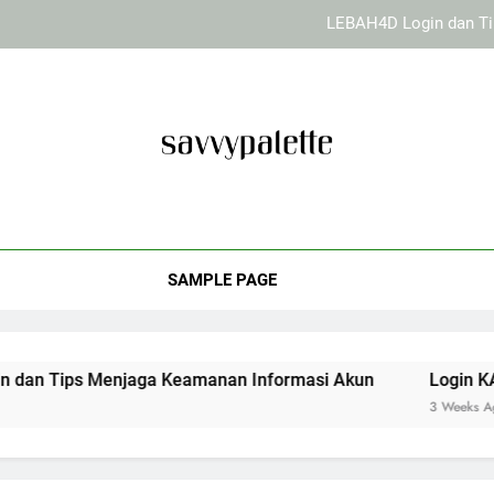
LEBAH4D Login dan Ti
Login KAYA
Cara Menjaga Keamanan Perang
EDWINSLOT Login dan Ti
vy Palette
LEBAH4D Login dan Ti
Desain Kreatif Dan Tips Dekorasi Rumah Dari Savvy Palette. So
Login KAYA
SAMPLE PAGE
Cara Menjaga Keamanan Perang
 Menjaga Keamanan Informasi Akun
Login KAYA787 dan
3 Weeks Ago