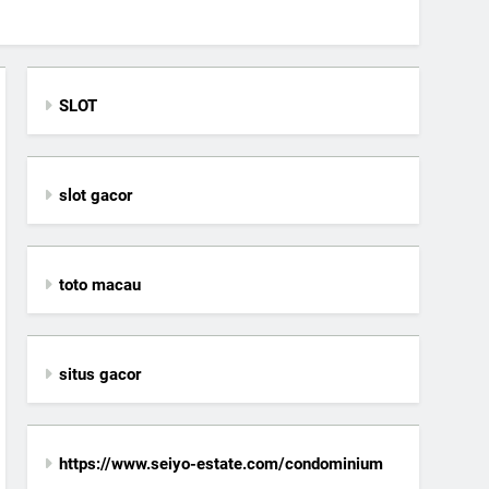
SLOT
slot gacor
toto macau
situs gacor
https://www.seiyo-estate.com/condominium