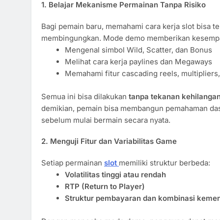
1.
Belajar Mekanisme Permainan Tanpa Risiko
Bagi pemain baru, memahami cara kerja slot bisa te
membingungkan. Mode demo memberikan kesempa
Mengenal simbol Wild, Scatter, dan Bonus
Melihat cara kerja paylines dan Megaways
Memahami fitur cascading reels, multipliers,
Semua ini bisa dilakukan
tanpa tekanan kehilanga
demikian, pemain bisa membangun pemahaman dasa
sebelum mulai bermain secara nyata.
2.
Menguji Fitur dan Variabilitas Game
Setiap permainan
slot
memiliki struktur berbeda:
Volatilitas tinggi atau rendah
RTP (Return to Player)
Struktur pembayaran dan kombinasi keme