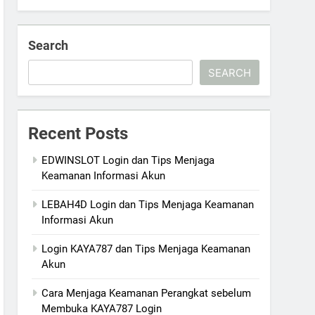
Search
SEARCH
Recent Posts
EDWINSLOT Login dan Tips Menjaga
Keamanan Informasi Akun
LEBAH4D Login dan Tips Menjaga Keamanan
Informasi Akun
Login KAYA787 dan Tips Menjaga Keamanan
Akun
Cara Menjaga Keamanan Perangkat sebelum
Membuka KAYA787 Login