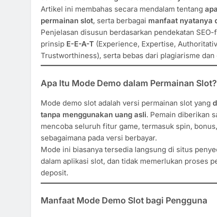
Artikel ini membahas secara mendalam tentang
apa
permainan slot
, serta berbagai
manfaat nyatanya d
Penjelasan disusun berdasarkan pendekatan SEO-f
prinsip
E-E-A-T
(Experience, Expertise, Authoritati
Trustworthiness), serta bebas dari plagiarisme dan 
Apa Itu Mode Demo dalam Permainan Slot?
Mode demo slot adalah versi permainan slot yang
d
tanpa menggunakan uang asli
. Pemain diberikan s
mencoba seluruh fitur game, termasuk spin, bonus,
sebagaimana pada versi berbayar.
Mode ini biasanya tersedia langsung di situs peny
dalam aplikasi slot, dan tidak memerlukan proses p
deposit.
Manfaat Mode Demo Slot bagi Pengguna