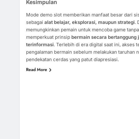
Kesimpulan
Mode demo slot memberikan manfaat besar dari sis
sebagai
alat belajar, eksplorasi, maupun strategi
.
memungkinkan pemain untuk mencoba game tanpa ris
memperkuat prinsip
bermain secara bertanggung 
terinformasi
. Terlebih di era digital saat ini, akses
pengalaman bermain sebelum melakukan taruhan n
pendekatan cerdas yang patut diapresiasi.
Read More