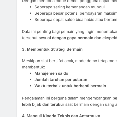
Dengan mencoba mode demo, pengguna dapat men
Seberapa sering kemenangan muncul
Seberapa besar potensi pembayaran maksi
Seberapa cepat saldo bisa habis atau berta
Data ini penting bagi pemain yang ingin menentuk
tersebut
sesuai dengan gaya bermain dan ekspekt
3.
Membentuk Strategi Bermain
Meskipun slot bersifat acak, mode demo tetap me
membentuk:
Manajemen saldo
Jumlah taruhan per putaran
Waktu terbaik untuk berhenti bermain
Pengalaman ini berguna dalam mengembangkan
pe
lebih bijak dan terukur
saat bermain dengan uang as
4.
Menguji Kinerja Teknis dan Antarmuka