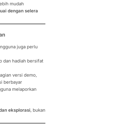
lebih mudah
suai dengan selera
an
ngguna juga perlu
 dan hadiah bersifat
agian versi demo,
si berbayar
gguna melaporkan
dan eksplorasi
, bukan