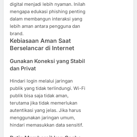
digital menjadi lebih nyaman. Inilah
mengapa edukasi phishing penting
dalam membangun interaksi yang
lebih aman antara pengguna dan
brand.
Kebiasaan Aman Saat
Berselancar di Internet
Gunakan Koneksi yang Stabil
dan Privat
Hindari login melalui jaringan
publik yang tidak terlindungi. Wi-Fi
publik bisa saja tidak aman,
terutama jika tidak memerlukan
autentikasi yang jelas. Jika harus
menggunakan jaringan umum,
hindari memasukkan data sensitif.