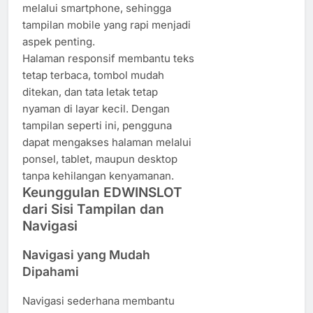
melalui smartphone, sehingga
tampilan mobile yang rapi menjadi
aspek penting.
Halaman responsif membantu teks
tetap terbaca, tombol mudah
ditekan, dan tata letak tetap
nyaman di layar kecil. Dengan
tampilan seperti ini, pengguna
dapat mengakses halaman melalui
ponsel, tablet, maupun desktop
tanpa kehilangan kenyamanan.
Keunggulan EDWINSLOT
dari Sisi Tampilan dan
Navigasi
Navigasi yang Mudah
Dipahami
Navigasi sederhana membantu