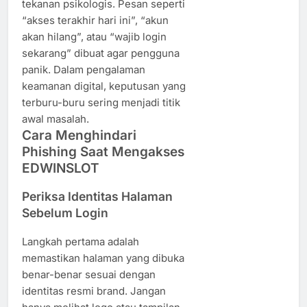
tekanan psikologis. Pesan seperti
“akses terakhir hari ini”, “akun
akan hilang”, atau “wajib login
sekarang” dibuat agar pengguna
panik. Dalam pengalaman
keamanan digital, keputusan yang
terburu-buru sering menjadi titik
awal masalah.
Cara Menghindari
Phishing Saat Mengakses
EDWINSLOT
Periksa Identitas Halaman
Sebelum Login
Langkah pertama adalah
memastikan halaman yang dibuka
benar-benar sesuai dengan
identitas resmi brand. Jangan