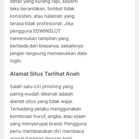
detail yang kurang rapi, seperti
teks berantakan, tombol tidak
konsisten, atau halaman yang
terasa tidak profesional. Jika
pengguna EDWINSLOT
menemukan tampilan yang
berbeda dari biasanya, sebaiknya
jangan langsung memasukkan data
login.
Alamat Situs Terlihat Aneh
Salah satu ciri phishing yang
paling mudah dikenali adalah
alamat situs yang tidak wajar.
Terkadang pelaku menggunakan
kombinasi huruf, angka, atau ejaan
yang menyerupai brand. Pengguna
perlu membiasakan diri membaca
alamat halaman dengan teliti