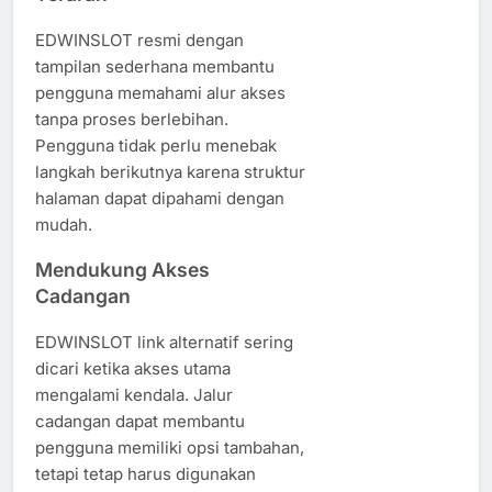
EDWINSLOT resmi dengan
tampilan sederhana membantu
pengguna memahami alur akses
tanpa proses berlebihan.
Pengguna tidak perlu menebak
langkah berikutnya karena struktur
halaman dapat dipahami dengan
mudah.
Mendukung Akses
Cadangan
EDWINSLOT link alternatif sering
dicari ketika akses utama
mengalami kendala. Jalur
cadangan dapat membantu
pengguna memiliki opsi tambahan,
tetapi tetap harus digunakan