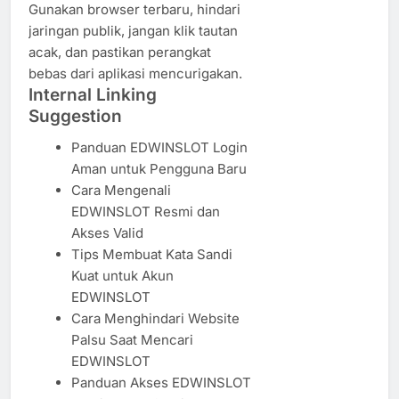
Gunakan browser terbaru, hindari
jaringan publik, jangan klik tautan
acak, dan pastikan perangkat
bebas dari aplikasi mencurigakan.
Internal Linking
Suggestion
Panduan EDWINSLOT Login
Aman untuk Pengguna Baru
Cara Mengenali
EDWINSLOT Resmi dan
Akses Valid
Tips Membuat Kata Sandi
Kuat untuk Akun
EDWINSLOT
Cara Menghindari Website
Palsu Saat Mencari
EDWINSLOT
Panduan Akses EDWINSLOT