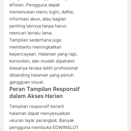
efisien. Pengguna dapat
menemukan menu login, daftar,
informasi akun, atau bagian
penting lainnya tanpa harus
mencari terlalu lama.
Tampilan sederhana juga
membantu meningkatkan
kepercayaan. Halaman yang rapi,
konsisten, dan mudah dipahami
biasanya terasa lebih profesional
dibanding halaman yang penuh
gangguan visual.
Peran Tampilan Responsif
dalam Akses Harian
Tampilan responsif berarti
halaman dapat menyesuaikan
ukuran layar perangkat. Banyak
pengguna membuka EDWINSLOT