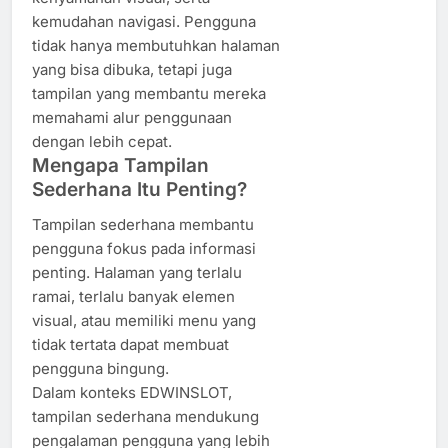
kemudahan navigasi. Pengguna
tidak hanya membutuhkan halaman
yang bisa dibuka, tetapi juga
tampilan yang membantu mereka
memahami alur penggunaan
dengan lebih cepat.
Mengapa Tampilan
Sederhana Itu Penting?
Tampilan sederhana membantu
pengguna fokus pada informasi
penting. Halaman yang terlalu
ramai, terlalu banyak elemen
visual, atau memiliki menu yang
tidak tertata dapat membuat
pengguna bingung.
Dalam konteks EDWINSLOT,
tampilan sederhana mendukung
pengalaman pengguna yang lebih