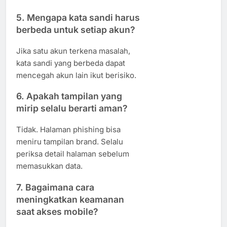
5. Mengapa kata sandi harus
berbeda untuk setiap akun?
Jika satu akun terkena masalah,
kata sandi yang berbeda dapat
mencegah akun lain ikut berisiko.
6. Apakah tampilan yang
mirip selalu berarti aman?
Tidak. Halaman phishing bisa
meniru tampilan brand. Selalu
periksa detail halaman sebelum
memasukkan data.
7. Bagaimana cara
meningkatkan keamanan
saat akses mobile?