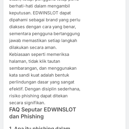
berhati-hati dalam mengambil
keputusan. EDWINSLOT dapat
dipahami sebagai brand yang perlu
diakses dengan cara yang benar,
sementara pengguna bertanggung
jawab memastikan setiap langkah
dilakukan secara aman.
Kebiasaan seperti memeriksa
halaman, tidak klik tautan
sembarangan, dan menggunakan
kata sandi kuat adalah bentuk
perlindungan dasar yang sangat
efektif. Dengan disiplin sederhana,
risiko phishing dapat ditekan
secara signifikan.
FAQ Seputar EDWINSLOT
dan Phishing
1. Apa itu phishing dalam