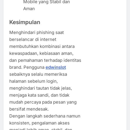
Mobile yang Stabil dan
Aman
Kesimpulan
Menghindari phishing saat
berselancar di internet
membutuhkan kombinasi antara
kewaspadaan, kebiasaan aman,
dan pemahaman terhadap identitas
brand. Pengguna
edwinslot
sebaiknya selalu memeriksa
halaman sebelum login,
menghindari tautan tidak jelas,
menjaga kata sandi, dan tidak
mudah percaya pada pesan yang
bersifat mendesak.
Dengan langkah sederhana namun
konsisten, pengalaman akses
menjadi lebih aman, stabil, dan