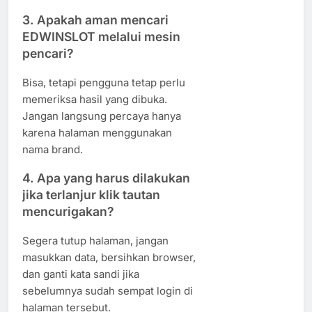
3. Apakah aman mencari
EDWINSLOT melalui mesin
pencari?
Bisa, tetapi pengguna tetap perlu
memeriksa hasil yang dibuka.
Jangan langsung percaya hanya
karena halaman menggunakan
nama brand.
4. Apa yang harus dilakukan
jika terlanjur klik tautan
mencurigakan?
Segera tutup halaman, jangan
masukkan data, bersihkan browser,
dan ganti kata sandi jika
sebelumnya sudah sempat login di
halaman tersebut.