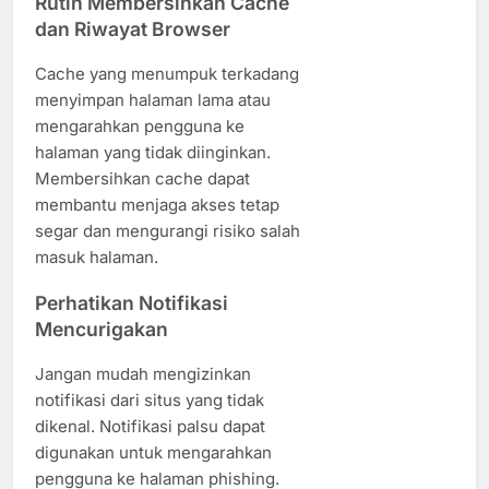
Rutin Membersihkan Cache
dan Riwayat Browser
Cache yang menumpuk terkadang
menyimpan halaman lama atau
mengarahkan pengguna ke
halaman yang tidak diinginkan.
Membersihkan cache dapat
membantu menjaga akses tetap
segar dan mengurangi risiko salah
masuk halaman.
Perhatikan Notifikasi
Mencurigakan
Jangan mudah mengizinkan
notifikasi dari situs yang tidak
dikenal. Notifikasi palsu dapat
digunakan untuk mengarahkan
pengguna ke halaman phishing.