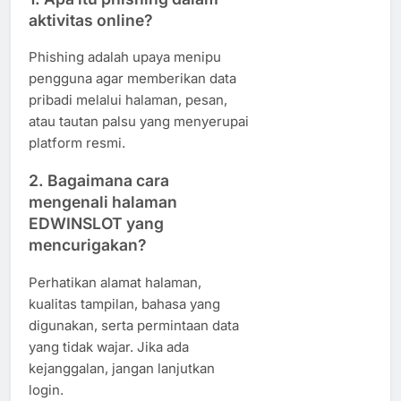
aktivitas online?
Phishing adalah upaya menipu
pengguna agar memberikan data
pribadi melalui halaman, pesan,
atau tautan palsu yang menyerupai
platform resmi.
2. Bagaimana cara
mengenali halaman
EDWINSLOT yang
mencurigakan?
Perhatikan alamat halaman,
kualitas tampilan, bahasa yang
digunakan, serta permintaan data
yang tidak wajar. Jika ada
kejanggalan, jangan lanjutkan
login.