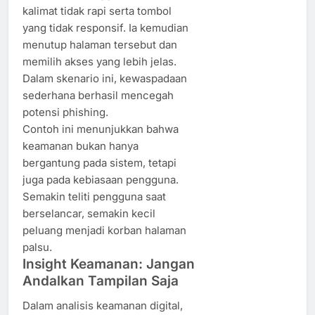
kalimat tidak rapi serta tombol
yang tidak responsif. Ia kemudian
menutup halaman tersebut dan
memilih akses yang lebih jelas.
Dalam skenario ini, kewaspadaan
sederhana berhasil mencegah
potensi phishing.
Contoh ini menunjukkan bahwa
keamanan bukan hanya
bergantung pada sistem, tetapi
juga pada kebiasaan pengguna.
Semakin teliti pengguna saat
berselancar, semakin kecil
peluang menjadi korban halaman
palsu.
Insight Keamanan: Jangan
Andalkan Tampilan Saja
Dalam analisis keamanan digital,